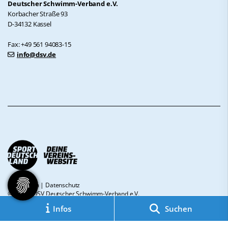
Deutscher Schwimm-Verband e.V.
Korbacher Straße 93
D-34132 Kassel
Fax: +49 561 94083-15
info@dsv.de
Impressum
|
Datenschutz
© 2026 - DSV Deutscher Schwimm-Verband e.V.
Infos
Suchen
Diese Website ist gefördert durch das Projekt
„Sportdeutschland – Deine
Vereinswebsite”
, einem gemeinsamen Angebot des DOSB und NETZCOCKTAIL.