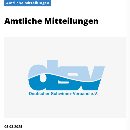
Amtliche Mitteilungen
Schwimmen
Freiwasserschwimmen
Amtliche Mitteilungen
Wasserspringen
Wasserball
Synchronschwimmen
Masterssport
Kontakt
Deutscher Schwimm-Verband e.V.
Korbacher Straße 93
D-34132 Kassel
Fax: +49 561 94083-15
info@dsv.de
05.03.2025