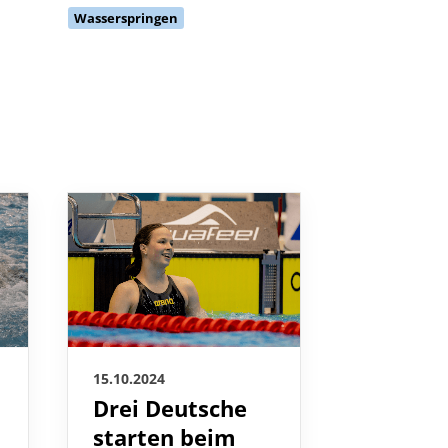
15.10.2024
15.10.2024
Drei Deutsche
DSV tr
r
starten beim
Jens-U
Kurzbahn-
Hauser