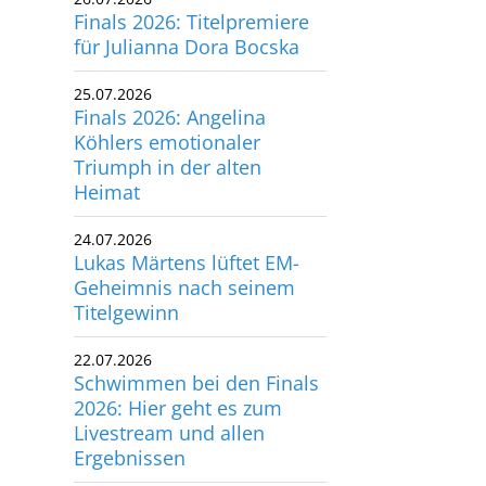
für Julianna Dora Bocska
utscher Schwimm-Verband e.V.
rbacher Straße 93
25.07.2026
34132 Kassel
Finals 2026: Angelina
Köhlers emotionaler
x: +49 561 94083-15
Triumph in der alten
info@dsv.de
Heimat
24.07.2026
Lukas Märtens lüftet EM-
Geheimnis nach seinem
Titelgewinn
22.07.2026
Schwimmen bei den Finals
2026: Hier geht es zum
Livestream und allen
Ergebnissen
20.07.2026