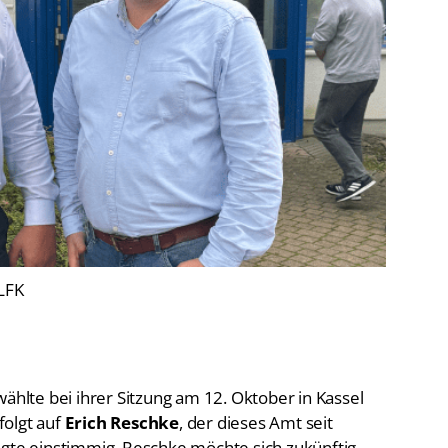
De
Schwimmen
Ko
Freiwasserschwimmen
D-
Wasserspringen
Wasserball
Fa
Synchronschwimmen
Masterssport
©LFK
lte bei ihrer Sitzung am 12. Oktober in Kassel
folgt auf
Erich Reschke
, der dieses Amt seit
lgte einstimmig. Reschke möchte sich zukünftig