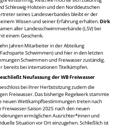
nd Schleswig-Holstein und den Norddeutschen
treter seines Landesverbandes bleibt er der
inem Wissen und seiner Erfahrung erhalten.
Dirk
Namen aller Landesschwimmverbände (LSV) bei
 mit einem Geschenk.
 zehn Jahren Mitarbeiter in der Abteilung
achsparte Schwimmen) und hier in den letzten
mmungen Schwimmen und Freiwasser zuständig.
r bereits bei internationen Titelkämpfen.
schließt Neufassung der WB Freiwasser
schloss bei ihrer Herbstsitzung zudem die
n Freiwasser. Das bisherige Regelwerk stammte
Die neuen Wettkampfbestimmungen treten nach
die Freiwasser-Saison 2025 nach den neuen
derungen ermöglichen Ausrichter*innen und
iduelle Situation vor Ort einzugehen. Schließlich ist
 einen Rundkurs von 750m oder 2.500 m handelt