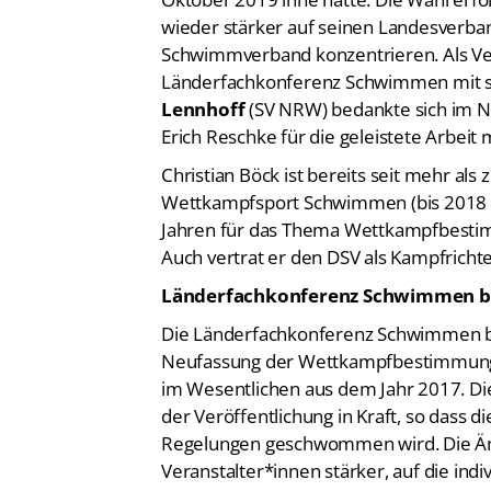
wieder stärker auf seinen Landesverba
Schwimmverband konzentrieren. Als Ver
Länderfachkonferenz Schwimmen mit se
Lennhoff
(SV NRW) bedankte sich im 
Erich Reschke für die geleistete Arbeit
Christian Böck ist bereits seit mehr als
Wettkampfsport Schwimmen (bis 2018 F
Jahren für das Thema Wettkampfbesti
Auch vertrat er den DSV als Kampfrichte
Länderfachkonferenz Schwimmen be
Die Länderfachkonferenz Schwimmen be
Neufassung der Wettkampfbestimmunge
im Wesentlichen aus dem Jahr 2017. 
der Veröffentlichung in Kraft, so dass 
Regelungen geschwommen wird. Die Än
Veranstalter*innen stärker, auf die indiv
ein großer Unterschied, ob es sich um