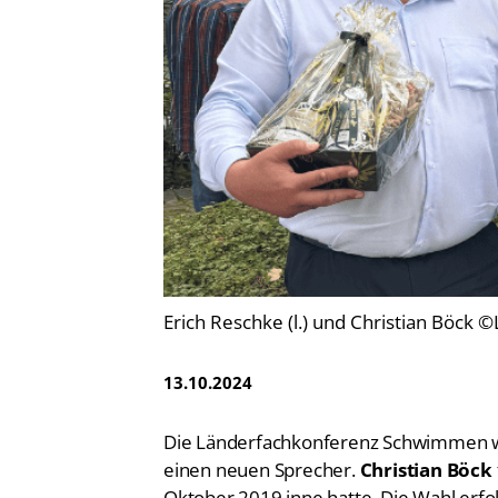
Vereinsfinder
Lizenzwesen
Zentrale Hinweisstelle
Anti-Doping
Recht auf sicheren Schwimmsport
Erich Reschke (l.) und Christian Böck 
13.10.2024
Die Länderfachkonferenz Schwimmen wäh
einen neuen Sprecher.
Christian Böck
Oktober 2019 inne hatte. Die Wahl erfo