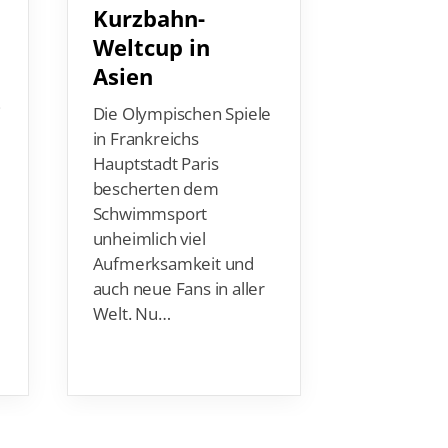
Weltcup in
Der Deuts
Asien
Schwimm-V
e
(DSV) trau
Die Olympischen Spiele
Uwe Haus
in Frankreichs
frühere DS
Hauptstadt Paris
Fachspart
bescherten dem
e für Wasse
Schwimmsport
bereits am
unheimlich viel
Septembe
Aufmerksamkeit und
auch neue Fans in aller
Welt. Nu…