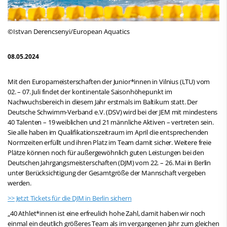
©Istvan Derencsenyi/European Aquatics
08.05.2024
Mit den Europameisterschaften der Junior*innen in Vilnius (LTU) vom
02. – 07. Juli findet der kontinentale Saisonhöhepunkt im
Nachwuchsbereich in diesem Jahr erstmals im Baltikum statt. Der
Deutsche Schwimm-Verband e.V. (DSV) wird bei der JEM mit mindestens
40 Talenten – 19 weiblichen und 21 männliche Aktiven – vertreten sein.
Sie alle haben im Qualifikationszeitraum im April die entsprechenden
Normzeiten erfüllt und ihren Platz im Team damit sicher. Weitere freie
Plätze können noch für außergewöhnlich guten Leistungen bei den
Deutschen Jahrgangsmeisterschaften (DJM) vom 22. – 26. Mai in Berlin
unter Berücksichtigung der Gesamtgröße der Mannschaft vergeben
werden.
>> Jetzt Tickets für die DJM in Berlin sichern
„40 Athlet*innen ist eine erfreulich hohe Zahl, damit haben wir noch
einmal ein deutlich größeres Team als im vergangenen Jahr zum gleichen