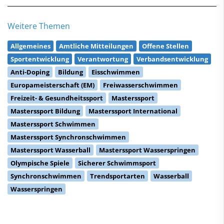
Weitere Themen
Allgemeines
Amtliche Mitteilungen
Offene Stellen
Sportentwicklung
Verantwortung
Verbandsentwicklung
Anti-Doping
Bildung
Eisschwimmen
Europameisterschaft (EM)
Freiwasserschwimmen
Freizeit- & Gesundheitssport
Masterssport
Masterssport Bildung
Masterssport International
Masterssport Schwimmen
Masterssport Synchronschwimmen
Masterssport Wasserball
Masterssport Wasserspringen
Olympische Spiele
Sicherer Schwimmsport
Synchronschwimmen
Trendsportarten
Wasserball
Wasserspringen