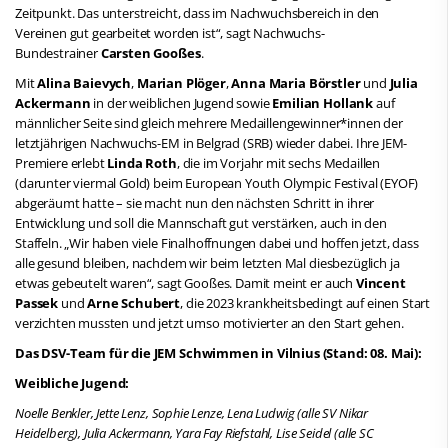
Zeitpunkt. Das unterstreicht, dass im Nachwuchsbereich in den
Vereinen gut gearbeitet worden ist“, sagt Nachwuchs-
Bundestrainer
Carsten Gooßes
.
Mit
Alina Baievych
,
Marian Plöger
,
Anna Maria Börstler
und
Julia
Ackermann
in der weiblichen Jugend sowie
Emilian Hollank
auf
männlicher Seite sind gleich mehrere Medaillengewinner*innen der
letztjährigen Nachwuchs-EM in Belgrad (SRB) wieder dabei. Ihre JEM-
Premiere erlebt
Linda Roth
, die im Vorjahr mit sechs Medaillen
(darunter viermal Gold) beim European Youth Olympic Festival (EYOF)
abgeräumt hatte – sie macht nun den nächsten Schritt in ihrer
Entwicklung und soll die Mannschaft gut verstärken, auch in den
Staffeln. „Wir haben viele Finalhoffnungen dabei und hoffen jetzt, dass
alle gesund bleiben, nachdem wir beim letzten Mal diesbezüglich ja
etwas gebeutelt waren“, sagt Gooßes. Damit meint er auch
Vincent
Passek
und
Arne Schubert
, die 2023 krankheitsbedingt auf einen Start
verzichten mussten und jetzt umso motivierter an den Start gehen.
Das DSV-Team für die JEM Schwimmen in Vilnius (Stand: 08. Mai):
Weibliche Jugend:
Noelle Benkler, Jette Lenz, Sophie Lenze, Lena Ludwig (alle SV Nikar
Heidelberg), Julia Ackermann, Yara Fay Riefstahl, Lise Seidel (alle SC