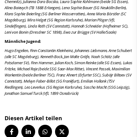
Chemnitz), Julianna Dora Bocska, Laura Sophie Kohlmann (beide SG Essen),
Alina Baievych (TB 1888 Erlangen), Lena Sophie Bauer (SG Neukölln Berlin),
Klara Sophie Beierling (SG Berliner Wasserratten), Anna Maria Börstler (SC
Magdeburg), Mira Helget (SG Region Karlsruhe), Marian Plöger (VfL
Sindelfingen), Linda Roth (SV Cannstatt), Hannah Schneider (Hofheimer SC),
Leni von Bonin (Dresdner SC 1898), Ewa zur Brügge (SV Halle/Saale)
Männliche Jugend:
Hugo Engelien, Finn-Constantin Kleinheinz, Johannes Liebmann, Arne Schubert
(alle SC Magdeburg), Kenneth Bock, Jan Malte Gräfe, Noah Schötz (alle
Potsdamer SV), Finn Hammer, Julian Koch, Simon Reinke (alle SG Essen), Lukas
Fritzke, Michael Raje (beide SSG Saar-Max Ritter), Vincent Passek, Maximilian
Warkentin (beide Berliner TSC), Franz Ahnert (Erfurter SSC), Subäjr Biltaev (SV
Cannstatt), Melvyn Faber-Billot (SG Frankfurt), Emilian Hollank (TSV
Riedlingen), Leo Leverkus (SG Region Karlsruhe), Sascha Macht (SSG Leipzig),
Jonathan Samuel Turck (VfL 1899 Osnabrück)
Diesen Artikel teilen