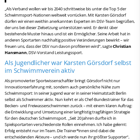
„Als Verband wollen wir bis 2040 schrittweise bis unter die Top 5 der
Schwimmsport-Nationen weltweit vorrücken. Mit Karsten Görsdorf
dürfen wir einen weithin anerkannten Experten im DSV-Team begrüßen,
der uns bei dieser Zielsetzung unterstützen wird. Er denkt über
bestehende Muster hinaus und ist ein Ermöglicher. Seine Arbeit hat in
anderen Sportarten nachhaltig positive Veränderungen bewirkt – wir
freuen uns, dass der DSV nun davon profitieren wird“, sagte
Christian
Hansmann
, DSV-Vorstand Leistungssport.
Als Jugendlicher war Karsten Görsdorf selbst
im Schwimmverein aktiv
Als promovierter Sportwissenschaftler bringt Görsdorf nicht nur
Innovationserfahrung mit, sondern auch persönliche Nähe zum
Schwimmsport: In seiner Jugend war er in seiner Heimatstadt Berlin
selbst als Schwimmer aktiv. Nun kehrt er als Chef-Bundestrainer für das
Becken- und Freiwasserschwimmen zurück – mit einem klaren Auftrag:
die Entwicklung und Umsetzung einer langfristig tragfähigen Strategie
für den deutschen Schwimmsport. „Seit 20 Jahren durfte ich in
Spielsportarten verschiedenste Rollen einnehmen. Ich habe gelernt:
Erfolg entsteht nur im Team. Die Trainer*innen sind dabei die
entscheidenden Akteure – und ich werde nun ihr größter Supporter“,