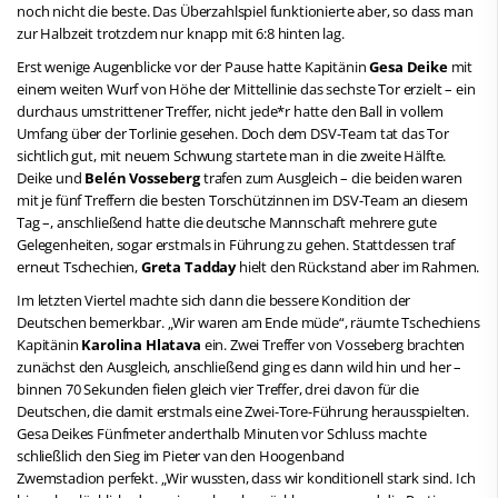
noch nicht die beste. Das Überzahlspiel funktionierte aber, so dass man
zur Halbzeit trotzdem nur knapp mit 6:8 hinten lag.
Erst wenige Augenblicke vor der Pause hatte Kapitänin
Gesa Deike
mit
einem weiten Wurf von Höhe der Mittellinie das sechste Tor erzielt – ein
durchaus umstrittener Treffer, nicht jede*r hatte den Ball in vollem
Umfang über der Torlinie gesehen. Doch dem DSV-Team tat das Tor
sichtlich gut, mit neuem Schwung startete man in die zweite Hälfte.
Deike und
Belén Vosseberg
trafen zum Ausgleich – die beiden waren
mit je fünf Treffern die besten Torschützinnen im DSV-Team an diesem
Tag –, anschließend hatte die deutsche Mannschaft mehrere gute
Gelegenheiten, sogar erstmals in Führung zu gehen. Stattdessen traf
erneut Tschechien,
Greta Tadday
hielt den Rückstand aber im Rahmen.
Im letzten Viertel machte sich dann die bessere Kondition der
Deutschen bemerkbar. „Wir waren am Ende müde“, räumte Tschechiens
Kapitänin
Karolina Hlatava
ein. Zwei Treffer von Vosseberg brachten
zunächst den Ausgleich, anschließend ging es dann wild hin und her –
binnen 70 Sekunden fielen gleich vier Treffer, drei davon für die
Deutschen, die damit erstmals eine Zwei-Tore-Führung herausspielten.
Gesa Deikes Fünfmeter anderthalb Minuten vor Schluss machte
schließlich den Sieg im Pieter van den Hoogenband
Zwemstadion perfekt. „Wir wussten, dass wir konditionell stark sind. Ich