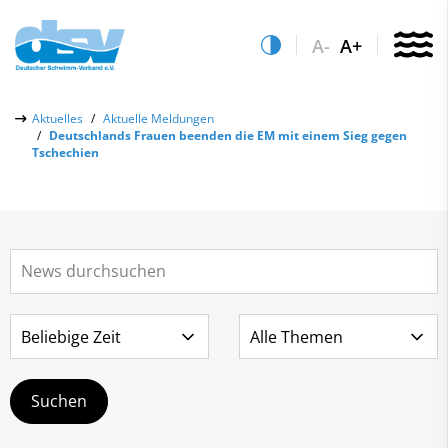
A-
A+
Über uns
Aktuelles
Aktuelle Meldungen
Deutschlands Frauen beenden die EM mit einem Sieg gegen
Aktuelles
Tschechien
Aktuelle Meldungen
Quicklinks
Social-Media-Wall
Vereinsfinder
Leistungs- & Wettkampfsport
Lizenzwesen
Schwimmen lernen
Zentrale Hinweisstelle
Anti-Doping
Sportentwicklung
Recht auf sicheren Schwimmsport
Service
Abteilungen
Kontakt