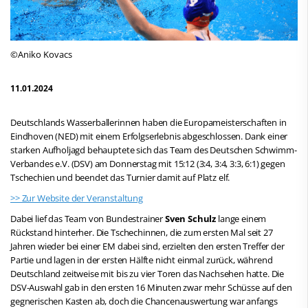
©Aniko Kovacs
11.01.2024
Deutschlands Wasserballerinnen haben die Europameisterschaften in
Eindhoven (NED) mit einem Erfolgserlebnis abgeschlossen. Dank einer
starken Aufholjagd behauptete sich das Team des Deutschen Schwimm-
Verbandes e.V. (DSV) am Donnerstag mit 15:12 (3:4, 3:4, 3:3, 6:1) gegen
Tschechien und beendet das Turnier damit auf Platz elf.
>> Zur Website der Veranstaltung
Dabei lief das Team von Bundestrainer
Sven Schulz
lange einem
Rückstand hinterher. Die Tschechinnen, die zum ersten Mal seit 27
Jahren wieder bei einer EM dabei sind, erzielten den ersten Treffer der
Partie und lagen in der ersten Hälfte nicht einmal zurück, während
Deutschland zeitweise mit bis zu vier Toren das Nachsehen hatte. Die
DSV-Auswahl gab in den ersten 16 Minuten zwar mehr Schüsse auf den
gegnerischen Kasten ab, doch die Chancenauswertung war anfangs