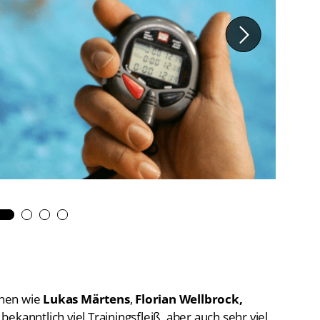
De
Schwimmen
Ko
Freiwasserschwimmen
D-
Wasserspringen
Wasserball
Fa
Synchronschwimmen
Masterssport
nnen wie
Lukas Märtens
,
Florian Wellbrock,
bekanntlich viel Trainingsfleiß, aber auch sehr viel