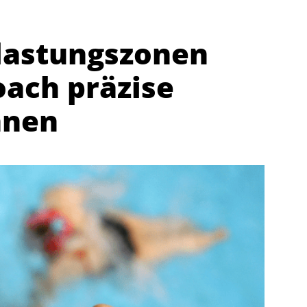
elastungszonen
oach präzise
nnen
Abteilungen
K