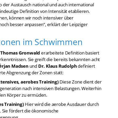
o der Austausch national und auch international
ndeutige Definition von Intensität etablieren.
chen, können wir noch intensiver über
noch besser anpassen“, erklärt der Leipziger
szonen im Schwimmen
. Thomas Gronwald
erarbeitete Definition basiert
kenntnissen. Sie greift die bereits bekannten acht
Örjan Madsen
und
Dr. Klaus Rudolph
definiert
erte Abgrenzung der Zonen statt:
tensives, aerobes Training)
Diese Zone dient der
egeneration nach intensiven Belastungen. Weiterhin
 den Körper zu ermüden.
s Training)
Hier wird die aerobe Ausdauer durch
t. Sie fördert die ökonomische
brennung.