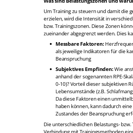
Um Training zu steuern und damit die
erzielen, wird die Intensität in verschi
bzw. Trainingszonen. Diese Zonen kön
zueinander abgegrenzt werden. Dies ka
Messbare Faktoren:
Herzfrequenz
als jeweilige Indikatoren für die k
Beanspruchung
Subjektives Empfinden:
Wie anst
anhand der sogenannten RPE-Skala (
0-10)? Vorteil dieser subjektiven 
Lebensumstände (z.B. Schlafmangel
Da diese Faktoren einen unmittelba
haben können, kann dadurch eine
Zustandes der Beanspruchung erf
Die unterschiedlichen Belastungs- bzw.
Verbindung mit Trainingsmethoden einge