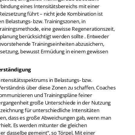
rbindung eines Intensitätsbereichs mit einer
izsetzung führt – nicht jede Kombination ist
n Belastungs- bzw. Trainingszonen, in
Trainingsmethode, eine gewisse Regenerationszeit,
lanung berücksichtigt werden sollte . Entweder
evorstehende Trainingseinheiten abzusichern,
izsetzung, bewusst Ermüdung in einem gewissen
Verständigung
 Intensitätsspektrums in Belastungs- bzw.
Verständnis über diese Zonen zu schaffen. Coaches
ommunizieren und Trainingspläne feiner
Vergangenheit große Unterschiede in der Nutzung
ezeichnung für unterschiedliche Intensitäten
llen, dass es große Abweichungen gab, wenn man
rhielt. Es werden mitunter die gleichen
r dasselbe gemeint“, so Törpel. Mit einer