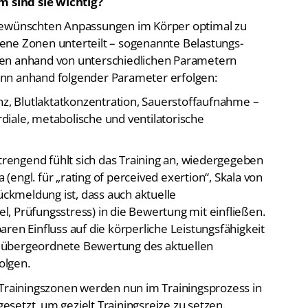
 gewünschten Anpassungen im Körper optimal zu
edene Zonen unterteilt – sogenannte Belastungs-
nen anhand von unterschiedlichen Parametern
nn anhand folgender Parameter erfolgen:
, Blutlaktatkonzentration, Sauerstoffaufnahme –
ardiale, metabolische und ventilatorische
rengend fühlt sich das Training an, wiedergegeben
engl. für „rating of perceived exertion“, Skala von
Rückmeldung ist, dass auch aktuelle
, Prüfungsstress) in die Bewertung mit einfließen.
ren Einfluss auf die körperliche Leistungsfähigkeit
 übergeordnete Bewertung des aktuellen
olgen.
 Trainingszonen werden nun im Trainingsprozess in
setzt, um gezielt Trainingsreize zu setzen.