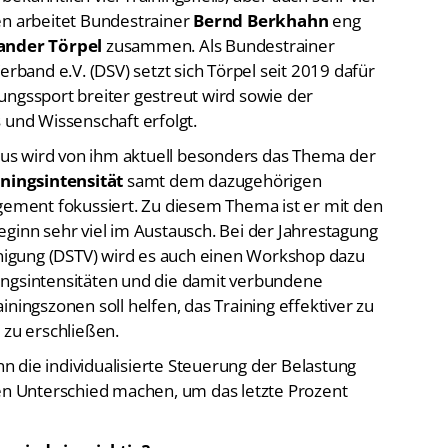
en arbeitet Bundestrainer
Bernd Berkhahn
eng
ander Törpel
zusammen. Als Bundestrainer
and e.V. (DSV) setzt sich Törpel seit 2019 dafür
ungssport breiter gestreut wird sowie der
 und Wissenschaft erfolgt.
us wird von ihm aktuell besonders das Thema der
ningsintensität
samt dem dazugehörigen
ment fokussiert. Zu diesem Thema ist er mit den
ginn sehr viel im Austausch. Bei der Jahrestagung
igung (DSTV) wird es auch einen Workshop dazu
ingsintensitäten und die damit verbundene
ningszonen soll helfen, das Training effektiver zu
 zu erschließen.
 die individualisierte Steuerung der Belastung
 Unterschied machen, um das letzte Prozent
 sind sie wichtig?