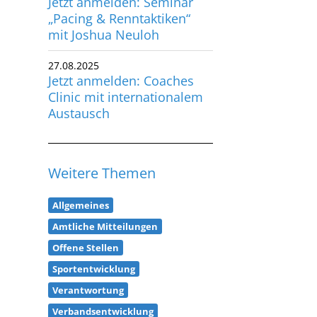
„Pacing & Renntaktiken“
utscher Schwimm-Verband e.V.
mit Joshua Neuloh
rbacher Straße 93
34132 Kassel
27.08.2025
Jetzt anmelden: Coaches
x: +49 561 94083-15
Clinic mit internationalem
info@dsv.de
Austausch
Weitere Themen
Allgemeines
Amtliche Mitteilungen
Offene Stellen
Sportentwicklung
Verantwortung
Verbandsentwicklung