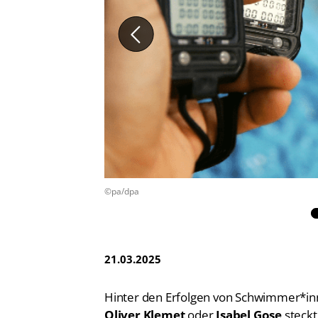
Vereinsfinder
Lizenzwesen
Zentrale Hinweisstelle
Anti-Doping
Recht auf sicheren Schwimmsport
©pa/dpa
21.03.2025
Hinter den Erfolgen von Schwimmer*i
Oliver Klemet
oder
Isabel Gose
steckt 