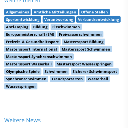
Weitere Themen
Allgemeines
Amtliche Mitteilungen
Offene Stellen
Sportentwicklung
Verantwortung
Verbandsentwicklung
Anti-Doping
Bildung
Eisschwimmen
Europameisterschaft (EM)
Freiwasserschwimmen
Freizeit- & Gesundheitssport
Masterssport Bildung
Masterssport International
Masterssport Schwimmen
Masterssport Synchronschwimmen
Masterssport Wasserball
Masterssport Wasserspringen
Olympische Spiele
Schwimmen
Sicherer Schwimmsport
Synchronschwimmen
Trendsportarten
Wasserball
Wasserspringen
Weitere News