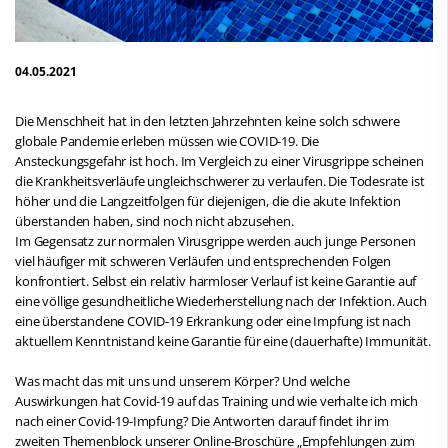
04.05.2021
Die Menschheit hat in den letzten Jahrzehnten keine solch schwere
globale Pandemie erleben müssen wie COVID-19. Die
Ansteckungsgefahr ist hoch. Im Vergleich zu einer Virusgrippe scheinen
die Krankheitsverläufe ungleichschwerer zu verlaufen. Die Todesrate ist
höher und die Langzeitfolgen für diejenigen, die die akute Infektion
überstanden haben, sind noch nicht abzusehen.
Im Gegensatz zur normalen Virusgrippe werden auch junge Personen
viel häufiger mit schweren Verläufen und entsprechenden Folgen
konfrontiert. Selbst ein relativ harmloser Verlauf ist keine Garantie auf
eine völlige gesundheitliche Wiederherstellung nach der Infektion. Auch
eine überstandene COVID-19 Erkrankung oder eine Impfung ist nach
aktuellem Kenntnistand keine Garantie für eine (dauerhafte) Immunität.
Was macht das mit uns und unserem Körper? Und welche
Auswirkungen hat Covid-19 auf das Training und wie verhalte ich mich
nach einer Covid-19-Impfung? Die Antworten darauf findet ihr im
zweiten Themenblock unserer Online-Broschüre „Empfehlungen zum