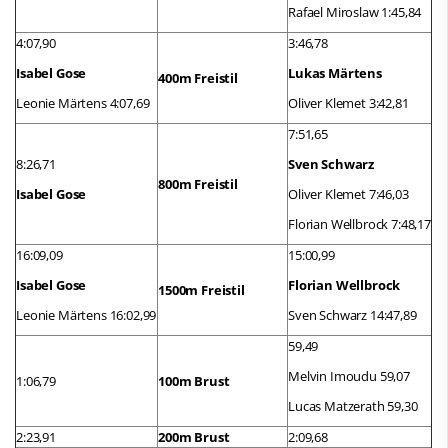
Rafael Miroslaw 1:45,84
4:07,90
3:46,78
Isabel Gose
Lukas Märtens
400m Freistil
Leonie Märtens 4:07,69
Oliver Klemet 3:42,81
7:51,65
8:26,71
Sven Schwarz
800m Freistil
Isabel Gose
Oliver Klemet 7:46,03
Florian Wellbrock 7:48,17
16:09,09
15:00,99
Isabel Gose
Florian Wellbrock
1500m Freistil
Leonie Märtens 16:02,99
Sven Schwarz 14:47,89
59,49
Melvin Imoudu 59,07
1:06,79
100m Brust
Lucas Matzerath 59,30
2:23,91
200m Brust
2:09,68