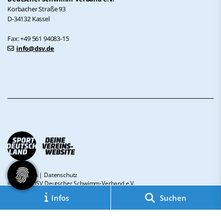
Korbacher Straße 93
D-34132 Kassel
Fax: +49 561 94083-15
info@dsv.de
Impressum
|
Datenschutz
© 2026 - DSV Deutscher Schwimm-Verband e.V.
Infos
Suchen
Diese Website ist gefördert durch das Projekt
„Sportdeutschland – Deine
Vereinswebsite”
, einem gemeinsamen Angebot des DOSB und NETZCOCKTAIL.