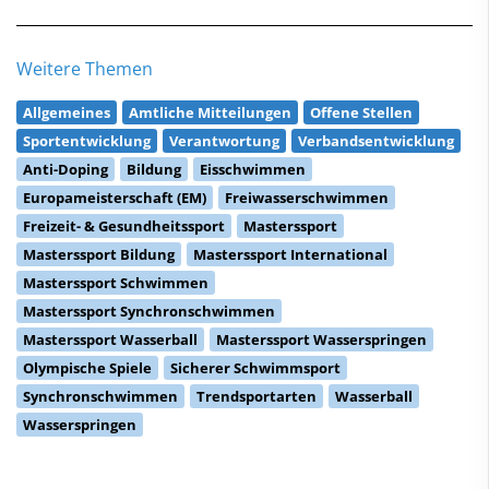
Weitere Themen
Allgemeines
Amtliche Mitteilungen
Offene Stellen
Sportentwicklung
Verantwortung
Verbandsentwicklung
Anti-Doping
Bildung
Eisschwimmen
Europameisterschaft (EM)
Freiwasserschwimmen
Freizeit- & Gesundheitssport
Masterssport
Masterssport Bildung
Masterssport International
Masterssport Schwimmen
Masterssport Synchronschwimmen
Masterssport Wasserball
Masterssport Wasserspringen
Olympische Spiele
Sicherer Schwimmsport
Synchronschwimmen
Trendsportarten
Wasserball
Wasserspringen