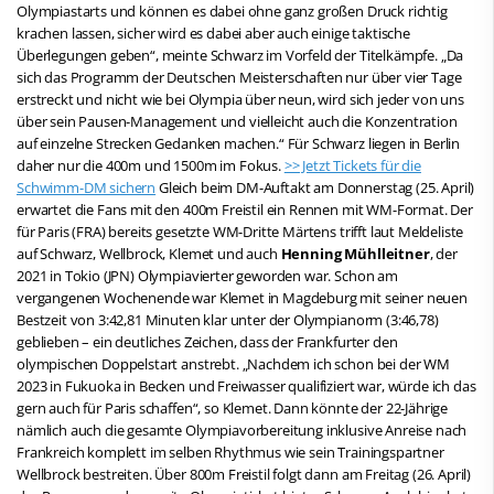
Olympiastarts und können es dabei ohne ganz großen Druck richtig
krachen lassen, sicher wird es dabei aber auch einige taktische
Überlegungen geben“, meinte Schwarz im Vorfeld der Titelkämpfe. „Da
sich das Programm der Deutschen Meisterschaften nur über vier Tage
erstreckt und nicht wie bei Olympia über neun, wird sich jeder von uns
über sein Pausen-Management und vielleicht auch die Konzentration
auf einzelne Strecken Gedanken machen.“ Für Schwarz liegen in Berlin
daher nur die 400m und 1500m im Fokus.
>> Jetzt Tickets für die
Schwimm-DM sichern
Gleich beim DM-Auftakt am Donnerstag (25. April)
erwartet die Fans mit den 400m Freistil ein Rennen mit WM-Format. Der
für Paris (FRA) bereits gesetzte WM-Dritte Märtens trifft laut Meldeliste
auf Schwarz, Wellbrock, Klemet und auch
Henning Mühlleitner
, der
2021 in Tokio (JPN) Olympiavierter geworden war. Schon am
vergangenen Wochenende war Klemet in Magdeburg mit seiner neuen
Bestzeit von 3:42,81 Minuten klar unter der Olympianorm (3:46,78)
geblieben – ein deutliches Zeichen, dass der Frankfurter den
olympischen Doppelstart anstrebt. „Nachdem ich schon bei der WM
2023 in Fukuoka in Becken und Freiwasser qualifiziert war, würde ich das
gern auch für Paris schaffen“, so Klemet. Dann könnte der 22-Jährige
nämlich auch die gesamte Olympiavorbereitung inklusive Anreise nach
Frankreich komplett im selben Rhythmus wie sein Trainingspartner
Wellbrock bestreiten. Über 800m Freistil folgt dann am Freitag (26. April)