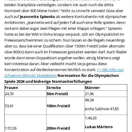
beiden Startplätze verteidigen, sondern mir auch noch die dritte
Normzeit über 800 Meter holen.“ Nicht zu Unrecht verweist Gose aber
auch auf
Jeannette Spiwoks
als weitere Kontrahentin mit olympischen
Ambitionen: „Jeannette wird auf jeden Fall auch eine Rolle spielen, denn
sie kann dabei sogar zwei Fliegen mit einer Klappe schlagen.“ Spiwoks
hatte es bei der WM in Doha knapp verpasst, sich ein Olympiaticket im
Freiwasserschwimmen zu sichern. Nun lassen es die Regeln neuerdings
aber zu, dass bei einer Qualifikation über 1500m Freistil (oder alternativ
über 800m) dann auch im Freiwasser gestartet werden darf. Auch Rieder
würde dann einen Doppelstart angehen wollen, einzig Märtens zeigt
kein Interesse daran. Aber vielleicht macht sie ja genau diese
Konzentration auf die Beckenrennen letztlich so stark.
>> Alle Infos zur
Schwimm-DM inkl. Meldelisten
Normzeiten für die Olympischen
Spiele 2024
und bisherige Normzeiterfüllungen
Frauen
Strecke
Männer
24,70
50m Freistil
21,96
48,34
53,61
100m Freistil
Josha Salchow 47,85
1:46,26
Lukas Märtens
1:57,26
200m Freistil