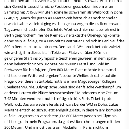
das Rennen um das zweite Olympiaticket hinter Schwarz. Auch hier hat
sich Klemet in aussichtsreiche Positionen geschoben, indem er am
Samstag mit 7:46,03 Minuten schneller schwamm als Wellbrock in Doha
(7:48,17). „Nach der guten 400-Meter-Zeit hätte ich es noch schneller
erwartet, aber vielleicht ging es eben genau wegen dieses Rennens am
Tag zuvor nicht schneller. Das letzte Wort wird hier nun aber eh erst in
Berlin gesprochen“, meinte Klemet. Eine taktische Überlegung könnte
daher sein, auf die gute 400m-Zeit zu vertrauen und sich in Berlin auf das
800m-Rennen zu konzentrieren. Denn auch Wellbrock betonte zuletzt,
wie wichtig ihm dieses ist. In Tokio war Platz vier über 800m ein
gelungener Start ins olympische Geschehen gewesen, in dem später
dann bekanntlich noch Bronze über 1500m Freistil und Gold im
Freiwasser für ihn folgten. „Den 800-Meter-Platz möchte ich erstmal
nicht so ohne Weiteres hergeben“, betonte Wellbrock daher auf die
Frage, ob er diesen Startplatz notfalls einem Magdeburger Kollegen
überlassen würde. „Olympische Spiele sind der falsche Wettkampf, um
anderen Leuten die Plätze herzuschenken.“ Mindestens eine Zeit um
7:42 Minuten werde vermutlich nötig sein fürs Paris-Ticket, tippte
Wellbrock. Das wäre schneller als Schwarz bei der WM in Doha. Lukas
Märtens entschied sich zuletzt endgültig dazu, in diesem Jahr komplett
auf die Langstrecken verzichten: „Die 800 Meter passen bei Olympia
nicht so gut in mein Programm, da gibt es Überschneidungen mit den
200 Metern. Und mir geht es ja um Medaillen in Paris, nicht um