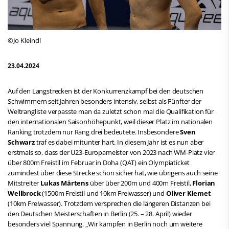
©Jo Kleindl
23.04.2024
Auf den Langstrecken ist der Konkurrenzkampf bei den deutschen
Schwimmern seit Jahren besonders intensiv, selbst als Fünfter der
Weltrangliste verpasste man da zuletzt schon mal die Qualifikation für
den internationalen Saisonhöhepunkt, weil dieser Platz im nationalen
Ranking trotzdem nur Rang drei bedeutete. Insbesondere
Sven
Schwarz
traf es dabei mitunter hart. In diesem Jahr ist es nun aber
erstmals so, dass der U23-Europameister von 2023 nach WM-Platz vier
über 800m Freistil im Februar in Doha (QAT) ein Olympiaticket
zumindest über diese Strecke schon sicher hat, wie übrigens auch seine
Mitstreiter
Lukas Märtens
über über 200m und 400m Freistil,
Florian
Wellbrock
(1500m Freistil und 10km Freiwasser) und
Oliver Klemet
(10km Freiwasser). Trotzdem versprechen die längeren Distanzen bei
den Deutschen Meisterschaften in Berlin (25. – 28. April) wieder
besonders viel Spannung. „Wir kämpfen in Berlin noch um weitere