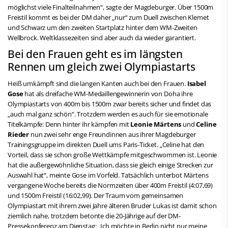
möglichst viele Finalteilnahmen“, sagte der Magdeburger. Über 1500m
Freistil kommt es bei der DM daher „nur“ zum Duell zwischen Klemet
und Schwarz um den zweiten Startplatz hinter dem WM-Zweiten
Wellbrock. Weltklassezeiten sind aber auch da wieder garantiert.
Bei den Frauen geht es im längsten
Rennen um gleich zwei Olympiastarts
Heiß umkämpft sind die langen Kanten auch bei den Frauen.
Isabel
Gose
hat als dreifache WM-Medaillengewinnerin von Doha ihre
Olympiastarts von 400m bis 1500m zwar bereits sicher und findet das
„auch mal ganz schön“. Trotzdem werden es auch für sie emotionale
Titelkämpfe: Denn hinter ihr kämpfen mit
Leonie Märtens
und
Celine
Rieder
nun zwei sehr enge Freundinnen aus ihrer Magdeburger
Trainingsgruppe im direkten Duell ums Paris-Ticket. „Celine hat den
Vorteil, dass sie schon große Wettkämpfe mitgeschwommen ist. Leonie
hat die außergewöhnliche Situation, dass sie gleich einige Strecken zur
Auswahl hat“, meinte Gose im Vorfeld. Tatsächlich unterbot Märtens
vergangene Woche bereits die Normzeiten über 400m Freistil (4:07,69)
und 1500m Freistil (16:02,99). Der Traum vom gemeinsamen
Olympiastart mit ihrem zwei Jahre älteren Bruder Lukas ist damit schon
ziemlich nahe, trotzdem betonte die 20-Jährige auf der DM-
Pressekonferenz am Dienstag: „Ich möchte in Berlin nicht nur meine