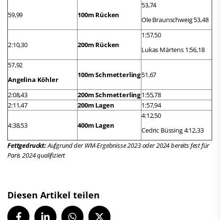
53,74
59,99
100m Rücken
Ole Braunschweig 53,48
1:57,50
2:10,30
200m Rücken
Lukas Märtens 1:56,18
57,92
100m Schmetterling
51,67
Angelina Köhler
2:08,43
200m Schmetterling
1:55,78
2:11,47
200m Lagen
1:57,94
4:12,50
4:38,53
400m Lagen
Cedric Büssing 4:12,33
Fettgedruckt:
Aufgrund der WM-Ergebnisse 2023 oder 2024 bereits fest für
Paris 2024 qualifiziert
Diesen Artikel teilen