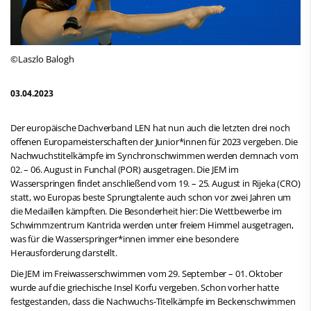
©Laszlo Balogh
03.04.2023
Der europäische Dachverband LEN hat nun auch die letzten drei noch
offenen Europameisterschaften der Junior*innen für 2023 vergeben. Die
Nachwuchstitelkämpfe im Synchronschwimmen werden demnach vom
02. – 06. August in Funchal (POR) ausgetragen. Die JEM im
Wasserspringen findet anschließend vom 19. – 25. August in Rijeka (CRO)
statt, wo Europas beste Sprungtalente auch schon vor zwei Jahren um
die Medaillen kämpften. Die Besonderheit hier: Die Wettbewerbe im
Schwimmzentrum Kantrida werden unter freiem Himmel ausgetragen,
was für die Wasserspringer*innen immer eine besondere
Herausforderung darstellt.
Die JEM im Freiwasserschwimmen vom 29. September – 01. Oktober
wurde auf die griechische Insel Korfu vergeben. Schon vorher hatte
festgestanden, dass die Nachwuchs-Titelkämpfe im Beckenschwimmen