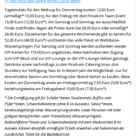
>> Alle Infos zum Diving World Cup in Berlin
Tagestickets für den Weltcup für Donnerstag kosten 12,00 Euro
(ermäßigt* 10,00 Euro), für den Freitag mit dem Finale im Team-Event
15,00 Euro (12,50 Euro*). Am Samstag und Sonntag, wo ausschließlich
Finals stattfinden, liegen die Preise dann bei 28,00 Euro oder ermäßigt*
26,00 Euro. Dauerkarten für das gesamte Wochenende gibt es bereits für
52,00 Euro (48,00 Euro*) und bieten das volle Paket an Weltklasse-
Wasserspringen. Für Samstag und Sonntag werden außerdem wieder
VIP-Karten für 119,00 Euro angeboten, diese beinhalten den Zugang
zum VIP-Block und zur VIP-Lounge. In der VIP-Lounge stehen ganztags
Getränke sowie nachmittags zu den Finals ein Catering (max. drei
Stunden) zur Verfügung. Neu ist in diesem Jahr die Möglichkeit, nur für
eine einzelne Session am Vormittag oder Abend Karten zu kaufen, diese
kosten am Donnerstag sowie am Freitagvormittag 7,50 Euro (5,00 Euro*)
beziehungsweise am Freitagabend 10,00 Euro (7,50 Euro*).
* Die Ermäßigung gilt für Schüler*innen, Studierende, BufDis und
FSJler*innen, Schwerbehinderte (ohne B im Ausweis), Senior*innen,
Vereinsangehörige eines Wassersprungvereins sowie Personen mit einer
gültigen Kampfrichter- oder Trainerlizenz (Wasserspringen).
Rollstuhlfahrer*innen und Schwerbehinderte mit dem Merkzeichen B im
Ausweis können ebenfalls ermäßigte Tickets erwerben und bekommen ein
zusätzliches Ticket für die Begleitperson.