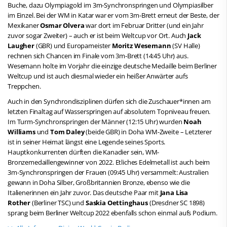
Buche, dazu Olympiagold im 3m-Synchronspringen und Olympiasilber
im Einzel. Bei der WM in Katar war er vom 3m-Brett erneut der Beste, der
Mexikaner
Osmar Olvera
war dort im Februar Dritter (und ein Jahr
zuvor sogar Zweiter) – auch er ist beim Weltcup vor Ort. Auch
Jack
Laugher
(GBR) und Europameister
Moritz Wesemann
(SV Halle)
rechnen sich Chancen im Finale vom 3m-Brett (14:45 Uhr) aus.
Wesemann holte im Vorjahr die einzige deutsche Medaille beim Berliner
Weltcup und ist auch diesmal wieder ein heißer Anwärter aufs
Treppchen.
Auch in den Synchrondisziplinen dürfen sich die Zuschauer*innen am
letzten Finaltag auf Wasserspringen auf absolutem Topniveau freuen.
Im Turm-Synchronspringen der Männer (12:15 Uhr) wurden
Noah
Williams
und
Tom Daley
(beide GBR) in Doha WM-Zweite – Letzterer
ist in seiner Heimat längst eine Legende seines Sports.
Hauptkonkurrenten dürften die Kanadier sein, WM-
Bronzemedaillengewinner von 2022. Etliches Edelmetall ist auch beim
3m-Synchronspringen der Frauen (09:45 Uhr) versammelt: Australien
gewann in Doha Silber, Großbritannien Bronze, ebenso wie die
Italienerinnen ein Jahr zuvor. Das deutsche Paar mit
Jana Lisa
Rother
(Berliner TSC) und
Saskia Oettinghaus
(Dresdner SC 1898)
sprang beim Berliner Weltcup 2022 ebenfalls schon einmal aufs Podium.