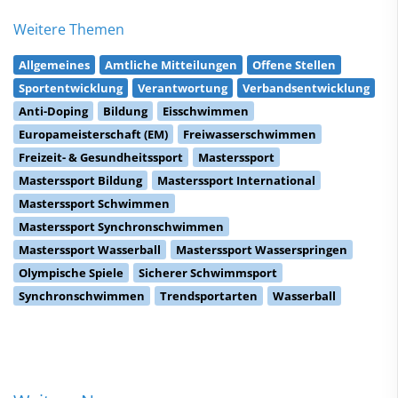
Weitere Themen
Allgemeines
Amtliche Mitteilungen
Offene Stellen
Sportentwicklung
Verantwortung
Verbandsentwicklung
Anti-Doping
Bildung
Eisschwimmen
Europameisterschaft (EM)
Freiwasserschwimmen
Freizeit- & Gesundheitssport
Masterssport
Masterssport Bildung
Masterssport International
Masterssport Schwimmen
Masterssport Synchronschwimmen
Masterssport Wasserball
Masterssport Wasserspringen
Olympische Spiele
Sicherer Schwimmsport
Synchronschwimmen
Trendsportarten
Wasserball