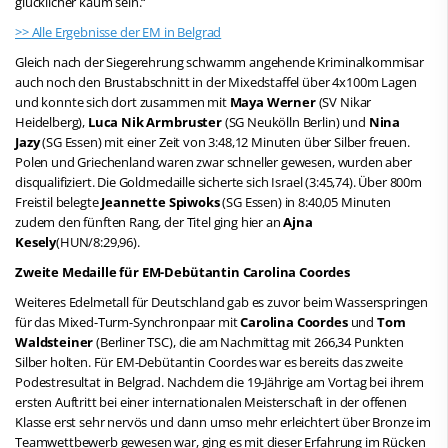
glücklicher kaum sein.“
>> Alle Ergebnisse der EM in Belgrad
Gleich nach der Siegerehrung schwamm angehende Kriminalkommisar
auch noch den Brustabschnitt in der Mixedstaffel über 4x100m Lagen
und konnte sich dort zusammen mit
Maya Werner
(SV Nikar
Heidelberg),
Luca Nik Armbruster
(SG Neukölln Berlin) und
Nina
Jazy
(SG Essen) mit einer Zeit von 3:48,12 Minuten über Silber freuen.
Polen und Griechenland waren zwar schneller gewesen, wurden aber
disqualifiziert. Die Goldmedaille sicherte sich Israel (3:45,74). Über 800m
Freistil belegte
Jeannette Spiwoks
(SG Essen) in 8:40,05 Minuten
zudem den fünften Rang, der Titel ging hier an
Ajna
Kesely
(HUN/8:29,96).
Zweite Medaille für EM-Debütantin Carolina Coordes
Weiteres Edelmetall für Deutschland gab es zuvor beim Wasserspringen
für das Mixed-Turm-Synchronpaar mit
Carolina Coordes
und
Tom
Waldsteiner
(Berliner TSC), die am Nachmittag mit 266,34 Punkten
Silber holten. Für EM-Debütantin Coordes war es bereits das zweite
Podestresultat in Belgrad. Nachdem die 19-Jährige am Vortag bei ihrem
ersten Auftritt bei einer internationalen Meisterschaft in der offenen
Klasse erst sehr nervös und dann umso mehr erleichtert über Bronze im
Teamwettbewerb gewesen war, ging es mit dieser Erfahrung im Rücken