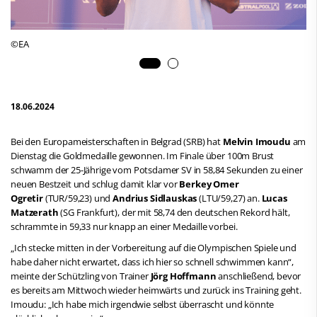
©EA
18.06.2024
Bei den Europameisterschaften in Belgrad (SRB) hat
Melvin Imoudu
am
Dienstag die Goldmedaille gewonnen. Im Finale über 100m Brust
schwamm der 25-Jährige vom Potsdamer SV in 58,84 Sekunden zu einer
neuen Bestzeit und schlug damit klar vor
Berkey Omer
Ogretir
(TUR/59,23) und
Andrius Sidlauskas
(LTU/59,27) an.
Lucas
Matzerath
(SG Frankfurt), der mit 58,74 den deutschen Rekord hält,
schrammte in 59,33 nur knapp an einer Medaille vorbei.
„Ich stecke mitten in der Vorbereitung auf die Olympischen Spiele und
habe daher nicht erwartet, dass ich hier so schnell schwimmen kann“,
meinte der Schützling von Trainer
Jörg Hoffmann
anschließend, bevor
es bereits am Mittwoch wieder heimwärts und zurück ins Training geht.
Imoudu: „Ich habe mich irgendwie selbst überrascht und könnte