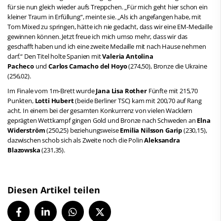
für sie nun gleich wieder aufs Treppchen. „Für mich geht hier schon ein
kleiner Traum in Erfüllung“, meinte sie. „Als ich angefangen habe, mit
Tom Mixed zu springen, hätte ich nie gedacht, dass wir eine EM-Medaille
gewinnen können. Jetzt freue ich mich umso mehr, dass wir das
geschafft haben und ich eine zweite Medaille mit nach Hause nehmen
darf.“ Den Titel holte Spanien mit
Valeria Antolina
Pacheco
und
Carlos Camacho del Hoyo
(274,50), Bronze die Ukraine
(256,02).
Im Finale vom 1m-Brett wurde
Jana Lisa Rother
Fünfte mit 215,70
Punkten,
Lotti Hubert
(beide Berliner TSC) kam mit 200,70 auf Rang
acht. In einem bei der gesamten Konkurrenz von vielen Wacklern
geprägten Wettkampf gingen Gold und Bronze nach Schweden an
Elna
Widerström
(250,25) beziehungsweise
Emilia Nilsson Garip
(230,15),
dazwischen schob sich als Zweite noch die Polin
Aleksandra
Blazowska
(231,35).
Diesen Artikel teilen