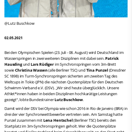
@Lutz Buschkow
02.05.2021
Bei den Olympischen Spielen (23. Juli - 08. August) wird Deutschland im
Wasserspringen in zwei weiteren Disziplinen mit dabei sein.
Patrick
Hausding
und
Lars Rüdiger
im Synchronspringen vom 3m-Brett
sowie
Christina Wassen
(alle Berliner TSC) und
Tina Punzel
(Dresdner
SC 1898) im Turm-Synchronspringen sicherten am zweiten Tag des
Weltcups in Tokio (JPN) die nächsten Quotenplätze für den Deutschen
Schwimm-Verband e.V. (DSV). „Wir sind heute überglücklich. Unsere
Athlet*innen haben in beiden Disziplinen hochkarätige Leistungen
gezeigt“, lobte Bundestrainer
Lutz Buschkow
.
Damit wird der DSV bei Olympia wie schon 2016 in Rio de Janeiro (BRA) in
drei der vier Synchronwettbewerbe vertreten sein. Am Samstag hatte
Punzel zusammen mit
Lena Hentschel
(Berliner TSC) bereits den
Startplatz im 3m-Synchronspringen geholt. Wer die Quotenplätze
besetzt und für Deutschland beim Saisonhöhepunkt an den Start geht,