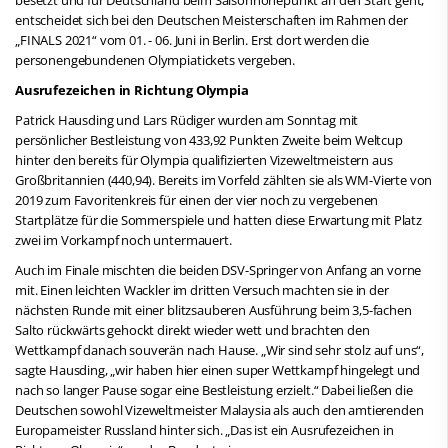
entscheidet sich bei den Deutschen Meisterschaften im Rahmen der
„FINALS 2021“ vom 01. - 06. Juni in Berlin. Erst dort werden die
personengebundenen Olympiatickets vergeben.
Ausrufezeichen in Richtung Olympia
Patrick Hausding und Lars Rüdiger wurden am Sonntag mit
persönlicher Bestleistung von 433,92 Punkten Zweite beim Weltcup
hinter den bereits für Olympia qualifizierten Vizeweltmeistern aus
Großbritannien (440,94). Bereits im Vorfeld zählten sie als WM-Vierte von
2019 zum Favoritenkreis für einen der vier noch zu vergebenen
Startplätze für die Sommerspiele und hatten diese Erwartung mit Platz
zwei im Vorkampf noch untermauert.
Auch im Finale mischten die beiden DSV-Springer von Anfang an vorne
mit. Einen leichten Wackler im dritten Versuch machten sie in der
nächsten Runde mit einer blitzsauberen Ausführung beim 3,5-fachen
Salto rückwärts gehockt direkt wieder wett und brachten den
Wettkampf danach souverän nach Hause. „Wir sind sehr stolz auf uns“,
sagte Hausding, „wir haben hier einen super Wettkampf hingelegt und
nach so langer Pause sogar eine Bestleistung erzielt.“ Dabei ließen die
Deutschen sowohl Vizeweltmeister Malaysia als auch den amtierenden
Europameister Russland hinter sich. „Das ist ein Ausrufezeichen in