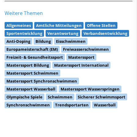
Weitere Themen
Allgemeines
Amtliche Mitteilungen
Offene Stellen
Sportentwicklung
Verantwortung
Verbandsentwicklung
Anti-Doping
Bildung
Eisschwimmen
Europameisterschaft (EM)
Freiwasserschwimmen
Freizeit- & Gesundheitssport
Masterssport
Masterssport Bildung
Masterssport International
Masterssport Schwimmen
Masterssport Synchronschwimmen
Masterssport Wasserball
Masterssport Wasserspringen
Olympische Spiele
Schwimmen
Sicherer Schwimmsport
Synchronschwimmen
Trendsportarten
Wasserball