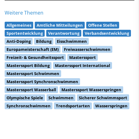
Weitere Themen
Allgemeines
Amtliche Mitteilungen
Offene Stellen
Sportentwicklung
Verantwortung
Verbandsentwicklung
Anti-Doping
Bildung
Eisschwimmen
Europameisterschaft (EM)
Freiwasserschwimmen
Freizeit- & Gesundheitssport
Masterssport
Masterssport Bildung
Masterssport International
Masterssport Schwimmen
Masterssport Synchronschwimmen
Masterssport Wasserball
Masterssport Wasserspringen
Olympische Spiele
Schwimmen
Sicherer Schwimmsport
Synchronschwimmen
Trendsportarten
Wasserspringen