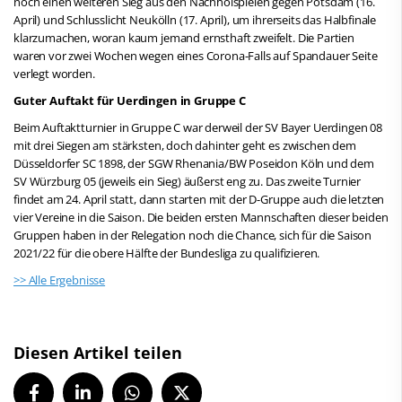
noch einen weiteren Sieg aus den Nachholspielen gegen Potsdam (16.
April) und Schlusslicht Neukölln (17. April), um ihrerseits das Halbfinale
klarzumachen, woran kaum jemand ernsthaft zweifelt. Die Partien
waren vor zwei Wochen wegen eines Corona-Falls auf Spandauer Seite
verlegt worden.
Guter Auftakt für Uerdingen in Gruppe C
Beim Auftaktturnier in Gruppe C war derweil der SV Bayer Uerdingen 08
mit drei Siegen am stärksten, doch dahinter geht es zwischen dem
Düsseldorfer SC 1898, der SGW Rhenania/BW Poseidon Köln und dem
SV Würzburg 05 (jeweils ein Sieg) äußerst eng zu. Das zweite Turnier
findet am 24. April statt, dann starten mit der D-Gruppe auch die letzten
vier Vereine in die Saison. Die beiden ersten Mannschaften dieser beiden
Gruppen haben in der Relegation noch die Chance, sich für die Saison
2021/22 für die obere Hälfte der Bundesliga zu qualifizieren.
>> Alle Ergebnisse
Diesen Artikel teilen