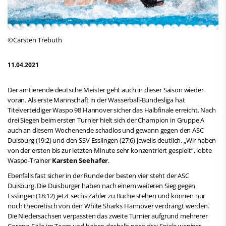
©Carsten Trebuth
11.04.2021
Der amtierende deutsche Meister geht auch in dieser Saison wieder
voran. Als erste Mannschaft in der Wasserball-Bundesliga hat
Titelverteidiger Waspo 98 Hannover sicher das Halbfinale erreicht. Nach
drei Siegen beim ersten Turnier hielt sich der Champion in Gruppe A
auch an diesem Wochenende schadlos und gewann gegen den ASC
Duisburg (19:2) und den SSV Esslingen (27:6) jeweils deutlich. „Wir haben
von der ersten bis zur letzten Minute sehr konzentriert gespielt“, lobte
Waspo-Trainer
Karsten Seehafer
.
Ebenfalls fast sicher in der Runde der besten vier steht der ASC
Duisburg. Die Duisburger haben nach einem weiteren Sieg gegen
Esslingen (18:12) jetzt sechs Zähler zu Buche stehen und können nur
noch theoretisch von den White Sharks Hannover verdrängt werden.
Die Niedersachsen verpassten das zweite Turnier aufgrund mehrerer
Corona-Fälle im Team und haben deshalb noch drei Spiele weniger