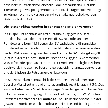
absolviert, müssten davon aber alle – darunter auch das Duell mit
Titelverteidiger Waspo – gewinnen, um die Duisburger noch verdrängen
zu können. Wann die Partien der White Sharks nachgeholt werden,
steht noch nicht fest.
Die letzten Plätze werden in den Nachholspielen vergeben
In Gruppe B ist ebenfalls die erste Entscheidung gefallen. Der OSC
Potsdam hat nach dem 14:11 gegen die SG Neukölln und der
Punkteteilung beim 11:11 gegen den SV Ludwigsburg 08 nun sieben
Punkte auf seinem Konto und kann nicht mehr von einem der ersten
beiden Plätze verdrängt werden. Zwar könnte der SV Ludwigsburg 08
(fünf Punkte) mit einem Erfolg im Nachholspiel gegen Rekordmeister
Wasserfreunde Spandau 04 (noch nicht terminiert) noch gleichziehen,
doch würde in diesem Fall der direkte Vergleich herangezogen werden –
und dort haben die Potsdamer die Nase vorn.
Im Spitzenspiel am Sonntag hielt der OSC gegen Pokalsieger Spandau
über drei Viertel gut mit und unterlag am Ende recht knapp mit 5:9. „Das
war das bisher beste Spiel, dass wir gegen Spandau gemacht haben. Wir
haben sie ganz schön geärgert und sind auf einem guten Weg“, befand
Potsdams sportlicher Leiter
André Laube
. Die Berliner (sechs Punkte)
gewannen somit am Wochenende alle drei Spiele und benötigen nur