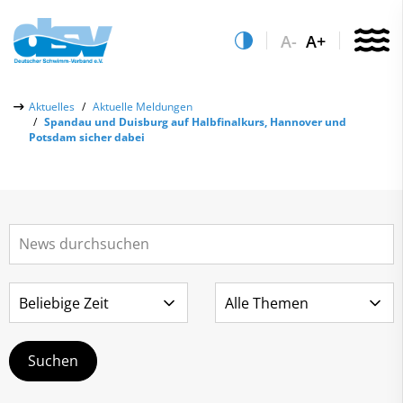
A-
A+
Über uns
Aktuelles
Aktuelle Meldungen
Spandau und Duisburg auf Halbfinalkurs, Hannover und
Aktuelles
Potsdam sicher dabei
Aktuelle Meldungen
Quicklinks
Social-Media-Wall
Vereinsfinder
Leistungs- & Wettkampfsport
Lizenzwesen
Schwimmen lernen
Zentrale Hinweisstelle
Anti-Doping
Sportentwicklung
Recht auf sicheren Schwimmsport
Service
Abteilungen
Kontakt