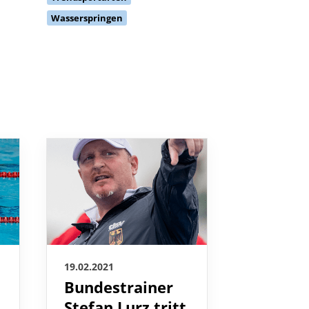
Wasserspringen
19.02.2021
19.02.2021
Bundestrainer
So reag
Stefan Lurz tritt
DSV au