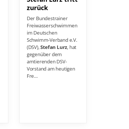
zurück
„Spiege
Bericht
Der Bundestrainer
sexuell
Freiwasserschwimmen
im Deutschen
In einem B
Schwimm-Verband e.V.
Nachricht
(DSV),
Stefan Lurz
, hat
„Der Spieg
gegenüber dem
schwerwi
amtierenden DSV-
Verdächti
Vorstand am heutigen
sexuellen 
Fre…
in der Ver
innerhalb 