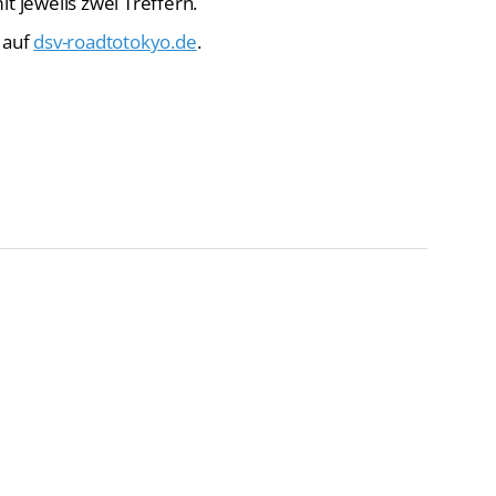
t jeweils zwei Treffern.
 auf
dsv-roadtotokyo.de
.