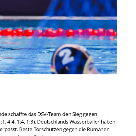
De
Schwimmen
Ko
Freiwasserschwimmen
D-
Wasserspringen
Wasserball
Fa
Synchronschwimmen
Masterssport
Ende schaffte das DSV-Team den Sieg gegen
:1, 4:4, 1:4, 1:3). Deutschlands Wasserballer haben
o verpasst. Beste Torschützen gegen die Rumänen