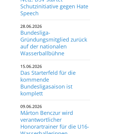
Schutzinitiative gegen Hate
utscher Schwimm-Verband e.V.
Speech
rbacher Straße 93
34132 Kassel
28.06.2026
Bundesliga-
x: +49 561 94083-15
Gründungsmitglied zurück
info@dsv.de
auf der nationalen
Wasserballbühne
15.06.2026
Das Starterfeld für die
kommende
Bundesligasaison ist
komplett
09.06.2026
Márton Benczur wird
verantwortlicher
Honorartrainer für die U16-
Wasserballerinnen