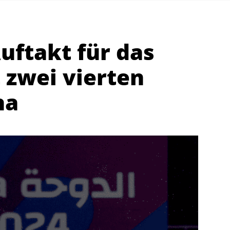
ftakt für das
 zwei vierten
ha
Abteilungen
K