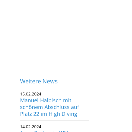
Weitere News
15.02.2024
Manuel Halbisch mit
schönem Abschluss auf
Platz 22 im High Diving
14.02.2024
Anna Bader als WM-
ontakt
Sechste nah dran an der