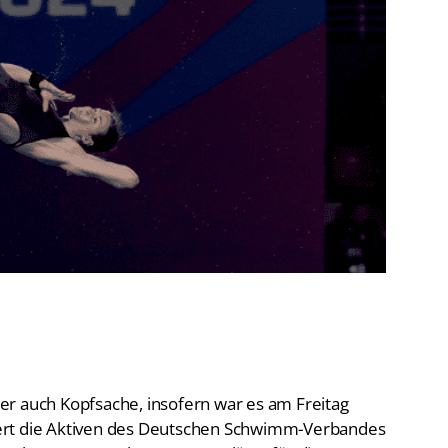
De
Schwimmen
Ko
Freiwasserschwimmen
D-
Wasserspringen
Wasserball
Fa
Synchronschwimmen
Masterssport
er auch Kopfsache, insofern war es am Freitag
ert die Aktiven des Deutschen Schwimm-Verbandes
n Doha (QAT) angehen. Quotenplätze für die