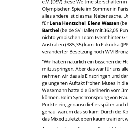
Olympischen Spiele im Sommer in Paris 
alles andere ist diesmal Nebensache. Un
für
Lena Hentschel
,
Elena Wassen
(be
Barthel
(beide SV Halle) mit 362,05 P
nichtolympischen Team Event hinter Gr
Australien (385,35) kam. In Fukuoka (JPN
veränderter Besetzung noch WM-Bron
“Wir haben natürlich ein bisschen die 
mitzuspringen. Aber das war für uns al
nehmen wir das als Einspringen und da
gelungenen Auftakt frohen Mutes in die
Wesemann hatte die Berlinerin vom 3m-B
können. Beim Synchronsprung von Fra
Punkte ein, genauso lief es später au
genau, warum das so kam: Durch die Kon
das Mixed zuletzt eben kaum trainiert 
Ausreden formulieren wollte nicht ein
bei seinem Sprung extrem viel Lärm von 