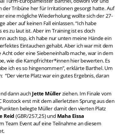
r eine mögliche Wiederholung wollte sich der 27-
e aber auf keinen Fall einlassen. “Ich habe
es zu laut ist. Aber im Training ist es doch
ann auch top, ich habe nur unten meine Hände ein
erfektes Eintauchen gehabt. Aber ich war mit dem
e Acht oder eine Siebeneinhalb mache, war in dem
e, wie die Kampfrichter*innen hier bewerten. Es
abe ich es so hingenommen”, erklärte Barthel. Um
 “Der vierte Platz war ein gutes Ergebnis, daran
bend dann auch
Jette Müller
ziehen. Im Finale vom
 Rostock erst mit dem allerletzten Sprung aus den
Punkten belegte Müller damit den vierten Platz
e Reid
(GBR/257,25) und
Maha Eissa
eim Team Event auf eine Teilnahme an diesem
et.
, aber ich bin nicht unzufrieden”, sagte Müller, die