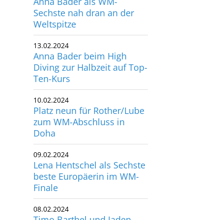
Weltspitze
utscher Schwimm-Verband e.V.
rbacher Straße 93
13.02.2024
34132 Kassel
Anna Bader beim High
Diving zur Halbzeit auf Top-
x: +49 561 94083-15
Ten-Kurs
info@dsv.de
10.02.2024
Platz neun für Rother/Lube
zum WM-Abschluss in
Doha
09.02.2024
Lena Hentschel als Sechste
beste Europäerin im WM-
Finale
08.02.2024
Timo Barthel und Jaden
Eikermann erkämpfen