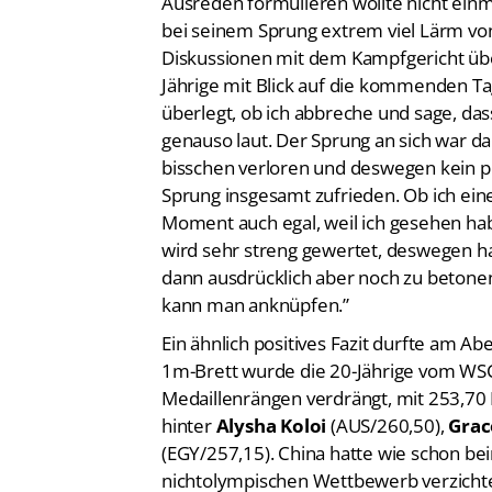
Diskussionen mit dem Kampfgericht übe
Jährige mit Blick auf die kommenden Tag
überlegt, ob ich abbreche und sage, dass 
genauso laut. Der Sprung an sich war d
bisschen verloren und deswegen kein p
Sprung insgesamt zufrieden. Ob ich ein
Moment auch egal, weil ich gesehen hab
wird sehr streng gewertet, deswegen h
dann ausdrücklich aber noch zu betonen:
kann man anknüpfen.”
Ein ähnlich positives Fazit durfte am A
1m-Brett wurde die 20-Jährige vom WSC
Medaillenrängen verdrängt, mit 253,70 
hinter
Alysha Koloi
(AUS/260,50),
Grac
(EGY/257,15). China hatte wie schon b
nichtolympischen Wettbewerb verzicht
“Es hätte auch eine Medaille sein können