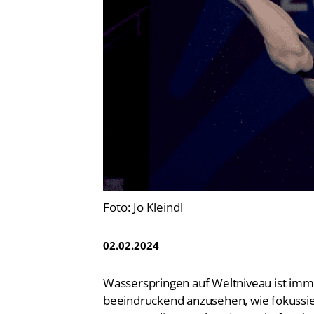
Vereinsfinder
Lizenzwesen
Zentrale Hinweisstelle
Anti-Doping
Recht auf sicheren Schwimmsport
Foto: Jo Kleindl
02.02.2024
Wasserspringen auf Weltniveau ist imm
beeindruckend anzusehen, wie fokussi
e.V. (DSV) diese Weltmeisterschaften i