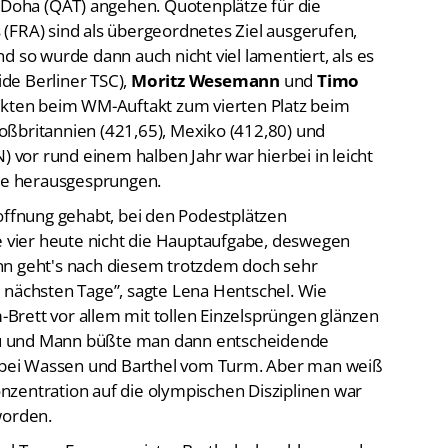
(FRA) sind als übergeordnetes Ziel ausgerufen,
d so wurde dann auch nicht viel lamentiert, als es
ide Berliner TSC),
Moritz Wesemann
und
Timo
unkten beim WM-Auftakt zum vierten Platz beim
oßbritannien (421,65), Mexiko (412,80) und
) vor rund einem halben Jahr war hierbei in leicht
ze herausgesprungen.
Hoffnung gehabt, bei den Podestplätzen
le vier heute nicht die Hauptaufgabe, deswegen
nn geht's nach diesem trotzdem doch sehr
 nächsten Tage”, sagte Lena Hentschel. Wie
rett vor allem mit tollen Einzelsprüngen glänzen
u und Mann büßte man dann entscheidende
ch bei Wassen und Barthel vom Turm. Aber man weiß
zentration auf die olympischen Disziplinen war
worden.
mal Turm-Europameister Barthel, obwohl vor und
der Tribüne her für Irritationen gesorgt hatte. Auf