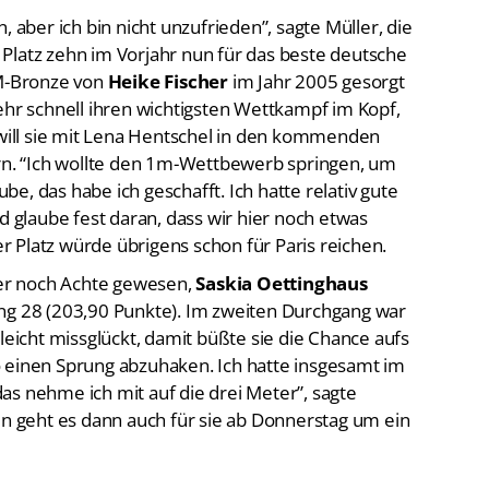
Platz zehn im Vorjahr nun für das beste deutsche
WM-Bronze von
Heike Fischer
im Jahr 2005 gesorgt
ehr schnell ihren wichtigsten Wettkampf im Kopf,
ill sie mit Lena Hentschel in den kommenden
ern. “Ich wollte den 1m-Wettbewerb springen, um
e, das habe ich geschafft. Ich hatte relativ gute
d glaube fest daran, dass wir hier noch etwas
ter Platz würde übrigens schon für Paris reichen.
er noch Achte gewesen,
Saskia Oettinghaus
ng 28 (203,90 Punkte). Im zweiten Durchgang war
leicht missglückt, damit büßte sie die Chance aufs
 so einen Sprung abzuhaken. Ich hatte insgesamt im
as nehme ich mit auf die drei Meter”, sagte
in geht es dann auch für sie ab Donnerstag um ein