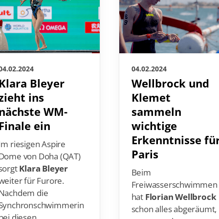
04.02.2024
04.02.2024
Klara Bleyer
Wellbrock und
zieht ins
Klemet
nächste WM-
sammeln
Finale ein
wichtige
Erkenntnisse fü
Im riesigen Aspire
Paris
Dome von Doha (QAT)
sorgt
Klara Bleyer
Beim
weiter für Furore.
Freiwasserschwimmen
Nachdem die
hat
Florian Wellbrock
Synchronschwimmerin
schon alles abgeräumt,
bei diesen
was nur geht.
Weltmeisterschaften