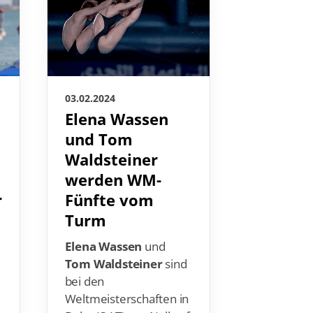
03.02.2024
03.02.2024
Elena Wassen
Klara B
und Tom
stößt i
Waldsteiner
neue
werden WM-
Dimens
r
Fünfte vom
vor
Turm
Riesenjube
Mannschaf
Elena Wassen
und
Deutsche
Tom Waldsteiner
sind
Verbandes 
bei den
Bei den
Weltmeisterschaften in
Weltmeist
Doha (QAT) von Null auf
2024 in Do