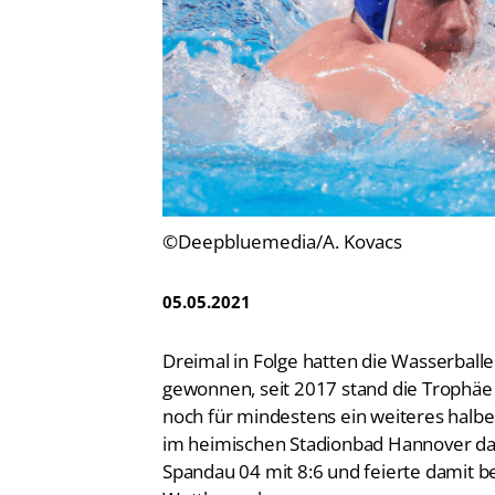
Vereinsfinder
Lizenzwesen
Zentrale Hinweisstelle
Anti-Doping
Recht auf sicheren Schwimmsport
©Deepbluemedia/A. Kovacs
05.05.2021
Dreimal in Folge hatten die Wasserbal
gewonnen, seit 2017 stand die Trophäe
noch für mindestens ein weiteres halb
im heimischen Stadionbad Hannover da
Spandau 04 mit 8:6 und feierte damit b