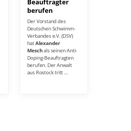
Beauftragter
Abschl
berufen
Weltcu
Der Vorstand des
Als sein N
Deutschen Schwimm-
Siegerehr
Verbandes e.V. (DSV)
aufgerufe
hat
Alexander
schüttelte
Mesch
als seinen Anti-
Wolfram
(
Doping-Beauftragten
1898) den 
berufen. Der Anwalt
könnte er
aus Rostock tritt …
nicht fasse