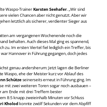
elte Waspo-Trainer
Karsten Seehafer
. „Wir sind
sere vielen Chancen aber nicht genutzt. Aber wir
hen letztlich als sicherer, verdienter Sieger aus
hatten am vergangenen Wochenende noch die
and behalten. Auch dieses Mal ging es spannend,
 zu. Im ersten Viertel fiel lediglich ein Treffer, bis
l war Hannover in Führung gegangen, doch jedes
nächst genau andersherum: Jetzt lagen die Berliner
te Waspo, ehe der Meister kurz vor Ablauf des
ynn Schütze
seinerseits erneut in Führung ging. Im
se mit zwei weiteren Toren sogar noch ausbauen –
 am Ende mit drei Treffern bester
em 8:5 knapp zweieinhalb Minuten vor Schluss
ri Kholod
konnte zwölf Sekunden vor dem Abpfiff