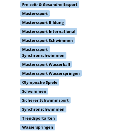
Freizeit- & Gesundheitssport
Masterssport
Masterssport Bildung
Masterssport International
Masterssport Schwimmen
Masterssport
Synchronschwimmen
Masterssport Wasserball
Masterssport Wasserspringen
Olympische Spiele
Schwimmen
Sicherer Schwimmsport
Synchronschwimmen
Trendsportarten
Wasserspringen