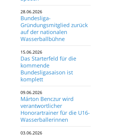
utscher Schwimm-Verband e.V.
28.06.2026
rbacher Straße 93
Bundesliga-
34132 Kassel
Gründungsmitglied zurück
auf der nationalen
Wasserballbühne
x: +49 561 94083-15
info@dsv.de
15.06.2026
Das Starterfeld für die
kommende
Bundesligasaison ist
komplett
09.06.2026
Márton Benczur wird
verantwortlicher
Honorartrainer für die U16-
Wasserballerinnen
03.06.2026