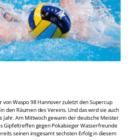
De
Schwimmen
Ko
Freiwasserschwimmen
D-
Wasserspringen
Wasserball
Fa
Synchronschwimmen
Masterssport
ler von Waspo 98 Hannover zuletzt den Supercup
 in den Räumen des Vereins. Und das wird sie auch
es Jahr. Am Mittwoch gewann der deutsche Meister
s Gipfeltreffen gegen Pokalsieger Wasserfreunde
ereits seinen insgesamt sechsten Erfolg in diesem