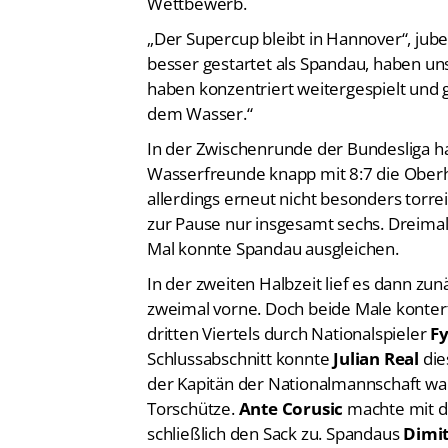
Wettbewerb.
„Der Supercup bleibt in Hannover“, jub
besser gestartet als Spandau, haben un
haben konzentriert weitergespielt und ge
dem Wasser.“
In der Zwischenrunde der Bundesliga 
Wasserfreunde knapp mit 8:7 die Oberh
allerdings erneut nicht besonders torreich
zur Pause nur insgesamt sechs. Dreima
Mal konnte Spandau ausgleichen.
In der zweiten Halbzeit lief es dann zu
zweimal vorne. Doch beide Male konter
dritten Viertels durch Nationalspieler
F
Schlussabschnitt konnte
Julian Real
die
der Kapitän der Nationalmannschaft war
Torschütze.
Ante Corusic
machte mit d
schließlich den Sack zu. Spandaus
Dimit