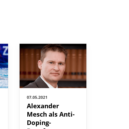
07.05.2021
06.05.2021
Alexander
Martin
Mesch als Anti-
sorgt f
l
Doping-
golden