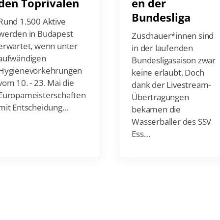
den Toprivalen
en der
Bundesliga
Rund 1.500 Aktive
werden in Budapest
Zuschauer*innen sind
erwartet, wenn unter
in der laufenden
aufwändigen
Bundesligasaison zwar
Hygienevorkehrungen
keine erlaubt. Doch
vom 10. - 23. Mai die
dank der Livestream-
Europameisterschaften
Übertragungen
mit Entscheidung…
bekamen die
Wasserballer des SSV
Ess…