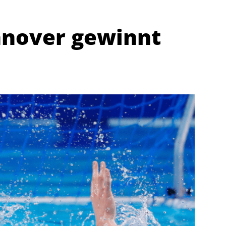
nover gewinnt
Abteilungen
K