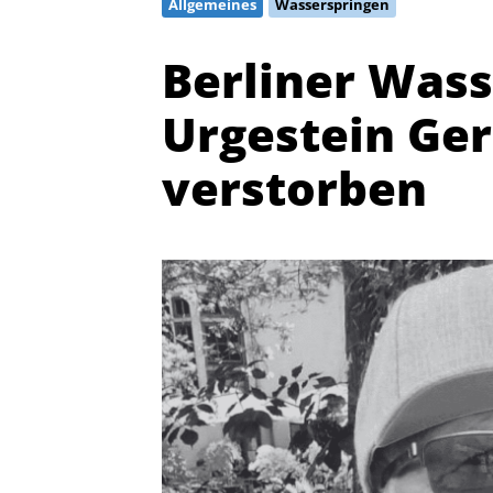
Allgemeines
Wasserspringen
Berliner Was
Urgestein Ger
verstorben
Quicklinks