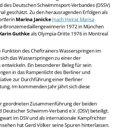
und des Deutschen Schwimmsport-Verbandes (DSSV)
al geschätzt. Zu den herausragenden Erfolgen als
ortlerin
Marina Janicke
(nach Heirat Marisa
ia-Bronzemedaillengewinnerin 1972 in München
Karin Guthke
als Olympia-Dritte 1976 in Montreal
 Funktion des Cheftrainers Wasserspringen im
 sich das Wasserspringen zu einer der
 entwickeln. Ein besonderer Beleg für sein
ngen in das Rampenlicht des Berliner und
tiative zur Durchführung einer Berliner
itung. Im kommenden Jahr jährt sich diese
er geordneten Zusammenführung der beiden
eutscher Schwimm-Verband e.V. (DSV) beteiligt.
ngwart im DSV und als internationale Kampfrichter
rnsehen hat Gerd Völker seine Spuren hinterlassen.