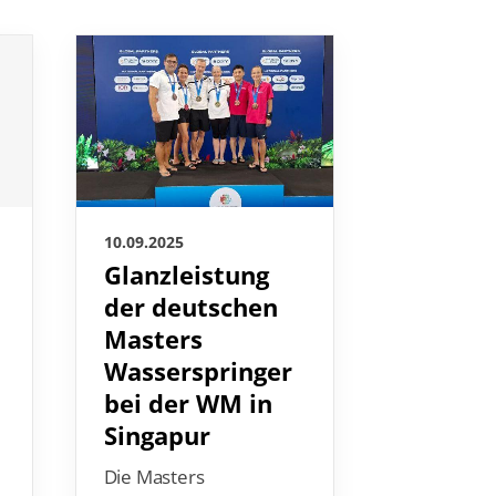
10.09.2025
09.09.2025
Glanzleistung
Der
der deutschen
Schwi
Masters
trauer
Wasserspringer
Jürgen
bei der WM in
Der langjä
Singapur
Präsident 
Norddeut
Die Masters
Schwimmv