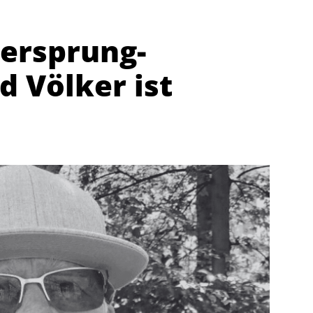
sersprung-
d Völker ist
Abteilungen
K