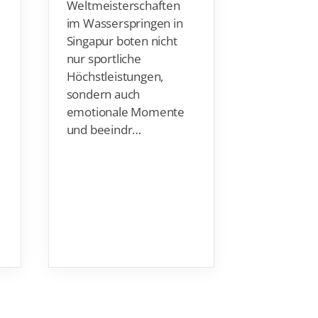
Weltmeisterschaften
und Inhabe
im Wasserspringen in
Ehrenbriefs
Singapur boten nicht
von 89 Jah
nur sportliche
verstorben
Höchstleistungen,
sondern auch
emotionale Momente
und beeindr…