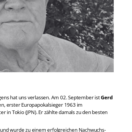
De
Schwimmen
Ko
Freiwasserschwimmen
D-
Wasserspringen
Wasserball
Fa
Synchronschwimmen
Masterssport
gens hat uns verlassen. Am 02. September ist
Gerd
en, erster Europapokalsieger 1963 im
 in Tokio (JPN). Er zählte damals zu den besten
e und wurde zu einem erfolgreichen Nachwuchs-