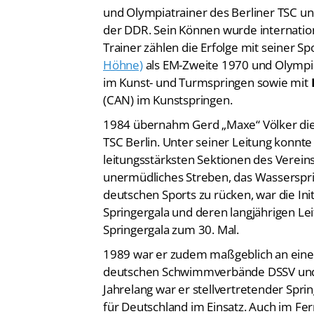
und Olympiatrainer des Berliner TSC 
der DDR. Sein Können wurde internation
Trainer zählen die Erfolge mit seiner Sp
Höhne)
als EM-Zweite 1970 und Olymp
im Kunst- und Turmspringen sowie mit
(CAN) im Kunstspringen.
1984 übernahm Gerd „Maxe“ Völker die
TSC Berlin. Unter seiner Leitung konnte
leitungsstärksten Sektionen des Vereins
unermüdliches Streben, das Wasserspri
deutschen Sports zu rücken, war die Ini
Springergala und deren langjährigen Le
Springergala zum 30. Mal.
1989 war er zudem maßgeblich an ein
deutschen Schwimmverbände DSSV und D
Jahrelang war er stellvertretender Spri
für Deutschland im Einsatz. Auch im Fe