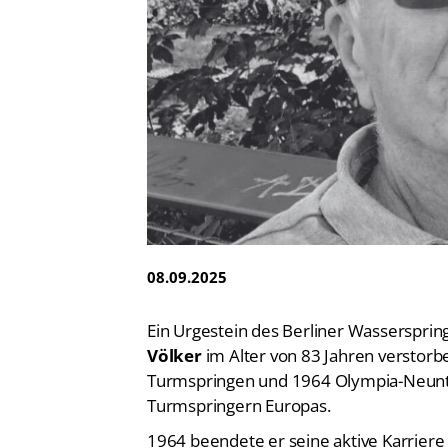
Vereinsfinder
Lizenzwesen
Zentrale Hinweisstelle
Anti-Doping
Recht auf sicheren Schwimmsport
08.09.2025
Ein Urgestein des Berliner Wassersprin
Völker
im Alter von 83 Jahren verstorb
Turmspringen und 1964 Olympia-Neunter
Turmspringern Europas.
1964 beendete er seine aktive Karrier