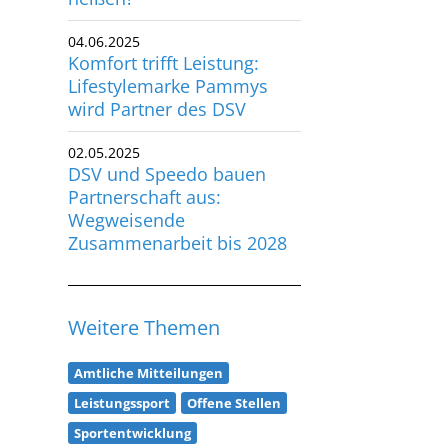
utscher Schwimm-Verband e.V.
04.06.2025
rbacher Straße 93
Komfort trifft Leistung:
34132 Kassel
Lifestylemarke Pammys
wird Partner des DSV
x: +49 561 94083-15
info@dsv.de
02.05.2025
DSV und Speedo bauen
Partnerschaft aus:
Wegweisende
Zusammenarbeit bis 2028
Weitere Themen
Amtliche Mitteilungen
Leistungssport
Offene Stellen
Sportentwicklung