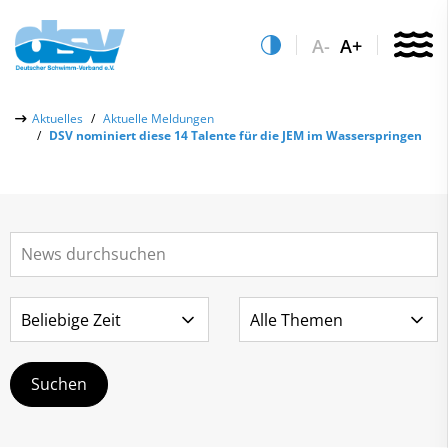
A-
A+
Über uns
Aktuelles
Aktuelle Meldungen
DSV nominiert diese 14 Talente für die JEM im Wasserspringen
Aktuelles
Aktuelle Meldungen
Quicklinks
Social-Media-Wall
Vereinsfinder
Leistungs- & Wettkampfsport
Lizenzwesen
Schwimmen lernen
Zentrale Hinweisstelle
Anti-Doping
Sportentwicklung
Recht auf sicheren Schwimmsport
Service
Abteilungen
Kontakt