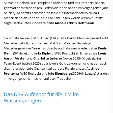
Aktive, die nahezu alle Disziplinen abdecken und das Potenzial haben,
ganz vorne mitzuspringen. Sechs von ihnen haben im vergangenen Jahr
bei der JEM bereits bewiesen, dass sie auf internationalem Niveau
Medaillen holen können. An diese Leistungen wollen wir anknüpfen“,
sagte Nachwuchs-Bundestrainerin
Anne-Kathrin Hoffmann
.
Im Vorjahr bei der JEM in Athen (GRE) hatte Deutschland insgesamt acht
Medaillen geholt, darunter vier Mal Gold. Von den damaligen
Medaillengewinner*innen sind sechs auch diesmal wieder dabei.
Emily
Deml
(SV Halle) und
Jella Kiphut
(WSC Rostock) im Einzel sowie
Louis
Aaron Förster
und
Charlotte Lederer
(beide SC DHfK Leipzig) im
Team-Event hatten 2025 sogar jeweils Gold gewonnen und haben auch
diesmal wieder gute Chancen auf vordere Platzierungen. Auch
Iven
Prenzyna
(WSC Rostock) und
Jule Eisenberg
(SC DHfK Leipzig) standen
im vergangenen Jahr schon auf dem Treppchen.
Das DSV-Aufgebot für die JEM im
Wasserspringen