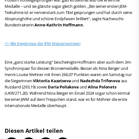
Medaille – und sie glänzte sogar gleich golden. „Bei seiner ersten JEM-
Teilnahme ist er nervenstark zum Titel gesprungen und hat durch seine
Absprunghöhe und schöne Endphasen brilliert“, sagte Nachwuchs-
Bundestrainerin
Anne-Kathrin Hoffmann
.
>> Alle Ergebnisse der JEM Wasserspringen
Eine „ganz starke Leistung“ bescheinigte Hoffmann aber auch dem 3m-
Synchronpaar für dessen Bronzemedaille. Besser als Nina Berger und
Henni Louise Mehner mit ihren 266,07 Punkten waren am Samstag nur
die Siegerinnen
Viktoriia Kazatseva
und
Nadezhda Trifonova
aus
Russland (293,19) sowie
Daria Poliakova
und
Alina Polonets
(UKR/271,20). Während Nina Berger im Einzel 2024 sogar schon einmal
bei einer JWM auf dem Treppchen stand, war es für Mehner die erste
internationale Medaille überhaupt.
Diesen Artikel teilen