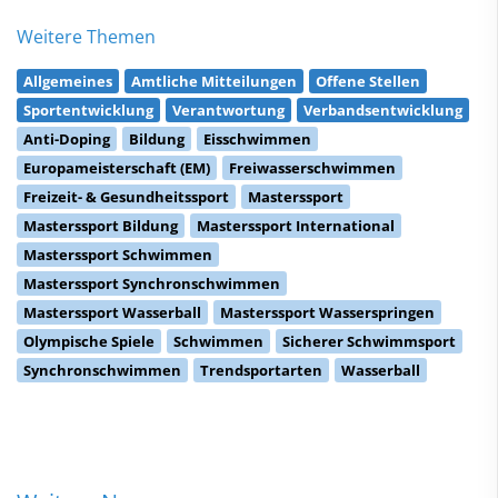
Weitere Themen
Allgemeines
Amtliche Mitteilungen
Offene Stellen
Sportentwicklung
Verantwortung
Verbandsentwicklung
Anti-Doping
Bildung
Eisschwimmen
Europameisterschaft (EM)
Freiwasserschwimmen
Freizeit- & Gesundheitssport
Masterssport
Masterssport Bildung
Masterssport International
Masterssport Schwimmen
Masterssport Synchronschwimmen
Masterssport Wasserball
Masterssport Wasserspringen
Olympische Spiele
Schwimmen
Sicherer Schwimmsport
Synchronschwimmen
Trendsportarten
Wasserball