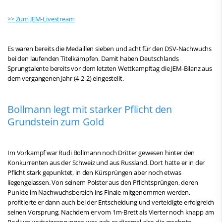
>> Zum JEM-Livestream
Es waren bereits die Medaillen sieben und acht für den DSV-Nachwuchs
bei den laufenden Titelkämpfen. Damit haben Deutschlands
Sprungtalente bereits vor dem letzten Wettkampftag die JEM-Bilanz aus
dem vergangenen Jahr (4-2-2) eingestellt.
Bollmann legt mit starker Pflicht den
Grundstein zum Gold
Im Vorkampf war Rudi Bollmann noch Dritter gewesen hinter den
Konkurrenten aus der Schweiz und aus Russland. Dort hatte er in der
Pflicht stark gepunktet, in den Kürsprüngen aber noch etwas
liegengelassen. Von seinem Polster aus den Pflichtsprüngen, deren
Punkte im Nachwuchsbereich ins Finale mitgenommen werden,
profitierte er dann auch bei der Entscheidung und verteidigte erfolgreich
seinen Vorsprung. Nachdem er vom 1m-Brett als Vierter noch knapp am
Podium vorbeigesprungen war, gab es diesmal also die ersehnte