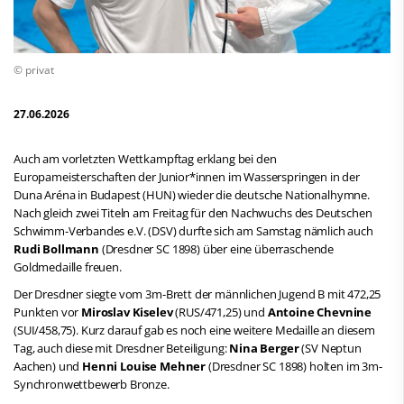
© privat
27.06.2026
Auch am vorletzten Wettkampftag erklang bei den
Europameisterschaften der Junior*innen im Wasserspringen in der
Duna Aréna in Budapest (HUN) wieder die deutsche Nationalhymne.
Nach gleich zwei Titeln am Freitag für den Nachwuchs des Deutschen
Schwimm-Verbandes e.V. (DSV) durfte sich am Samstag nämlich auch
Rudi Bollmann
(Dresdner SC 1898) über eine überraschende
Goldmedaille freuen.
Der Dresdner siegte vom 3m-Brett der männlichen Jugend B mit 472,25
Punkten vor
Miroslav Kiselev
(RUS/471,25) und
Antoine Chevnine
(SUI/458,75). Kurz darauf gab es noch eine weitere Medaille an diesem
Tag, auch diese mit Dresdner Beteiligung:
Nina Berger
(SV Neptun
Aachen) und
Henni Louise Mehner
(Dresdner SC 1898) holten im 3m-
Synchronwettbewerb Bronze.