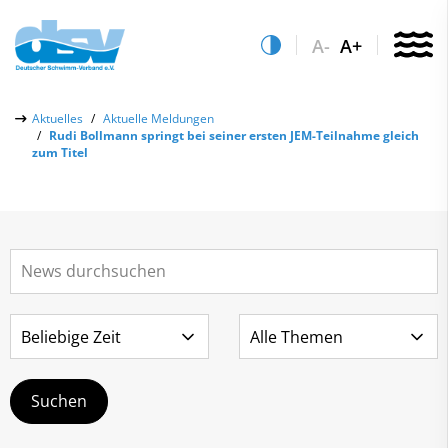
A-
A+
Über uns
Aktuelles
Aktuelle Meldungen
Rudi Bollmann springt bei seiner ersten JEM-Teilnahme gleich
Aktuelles
zum Titel
Aktuelle Meldungen
Quicklinks
Social-Media-Wall
Vereinsfinder
Leistungs- & Wettkampfsport
Lizenzwesen
Schwimmen lernen
Zentrale Hinweisstelle
Anti-Doping
Sportentwicklung
Recht auf sicheren Schwimmsport
Service
Abteilungen
Kontakt