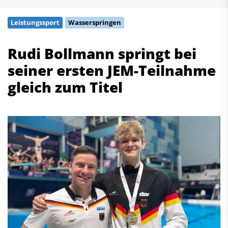
Schwimmen
Leistungssport
Wasserspringen
Freiwasserschwimmen
Wasserspringen
Rudi Bollmann springt bei
Wasserball
seiner ersten JEM-Teilnahme
Synchronschwimmen
Masterssport
gleich zum Titel
Kontakt
Deutscher Schwimm-Verband e.V.
Korbacher Straße 93
D-34132 Kassel
Fax: +49 561 94083-15
info@dsv.de