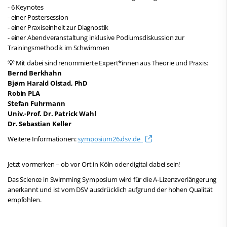
- 6 Keynotes
- einer Postersession
- einer Praxiseinheit zur Diagnostik
- einer Abendveranstaltung inklusive Podiumsdiskussion zur
Trainingsmethodik im Schwimmen
💡 Mit dabei sind renommierte Expert*innen aus Theorie und Praxis:
Bernd Berkhahn
Bjørn Harald Olstad, PhD
Robin PLA
Stefan Fuhrmann
Univ.-Prof. Dr. Patrick Wahl
Dr. Sebastian Keller
Weitere Informationen:
symposium26.dsv.de
Jetzt vormerken – ob vor Ort in Köln oder digital dabei sein!
Das Science in Swimming Symposium wird für die A-Lizenzverlängerung
anerkannt und ist vom DSV ausdrücklich aufgrund der hohen Qualität
empfohlen.