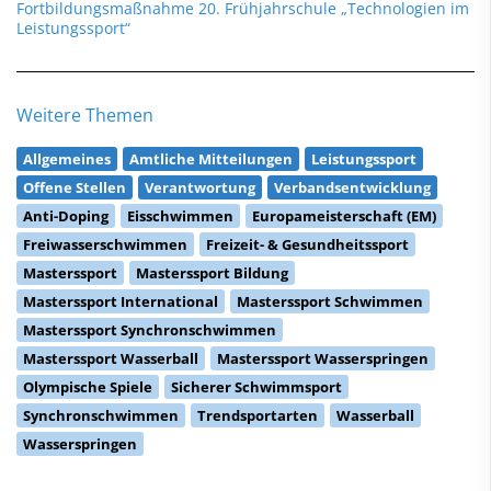
Fortbildungsmaßnahme 20. Frühjahrschule „Technologien im
Leistungssport“
Weitere Themen
Allgemeines
Amtliche Mitteilungen
Leistungssport
Offene Stellen
Verantwortung
Verbandsentwicklung
Anti-Doping
Eisschwimmen
Europameisterschaft (EM)
Freiwasserschwimmen
Freizeit- & Gesundheitssport
Masterssport
Masterssport Bildung
Masterssport International
Masterssport Schwimmen
Masterssport Synchronschwimmen
Masterssport Wasserball
Masterssport Wasserspringen
Olympische Spiele
Sicherer Schwimmsport
Synchronschwimmen
Trendsportarten
Wasserball
Wasserspringen