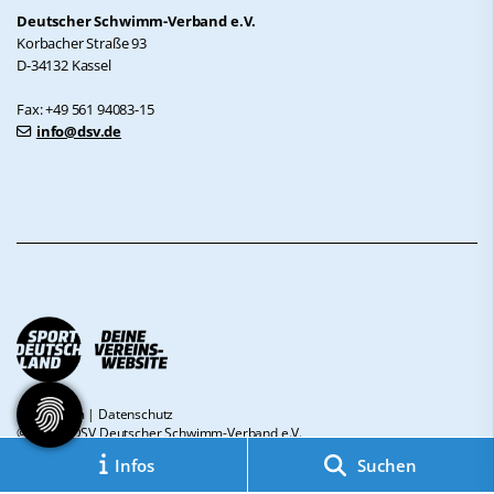
Deutscher Schwimm-Verband e.V.
Korbacher Straße 93
D-34132 Kassel
Fax: +49 561 94083-15
info@dsv.de
Impressum
|
Datenschutz
© 2026 - DSV Deutscher Schwimm-Verband e.V.
Infos
Suchen
Diese Website ist gefördert durch das Projekt
„Sportdeutschland – Deine
Vereinswebsite”
, einem gemeinsamen Angebot des DOSB und NETZCOCKTAIL.