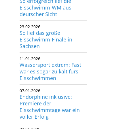
Eisschwimm-WM aus
utscher Schwimm-Verband e.V.
deutscher Sicht
rbacher Straße 93
34132 Kassel
23.02.2026
So lief das große
x: +49 561 94083-15
Eisschwimm-Finale in
info@dsv.de
Sachsen
11.01.2026
Wassersport extrem: Fast
war es sogar zu kalt fürs
Eisschwimmen
07.01.2026
Endorphine inklusive:
Premiere der
Eisschwimmtage war ein
voller Erfolg
02.01.2026