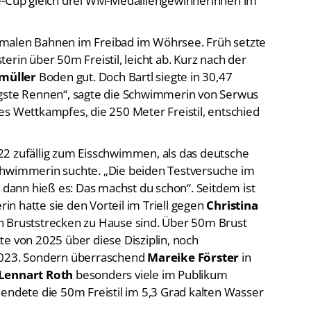
hmalen Bahnen im Freibad im Wöhrsee. Früh setzte
terin über 50m Freistil, leicht ab. Kurz nach der
müller
Boden gut. Doch Bartl siegte in 30,47
igste Rennen“, sagte die Schwimmerin von Serwus
es Wettkampfes, die 250 Meter Freistil, entschied
22 zufällig zum Eisschwimmen, als das deutsche
chwimmerin suchte. „Die beiden Testversuche im
r dann hieß es: Das machst du schon“. Seitdem ist
rin hatte sie den Vorteil im Triell gegen
Christina
n Bruststrecken zu Hause sind. Über 50m Brust
te von 2025 über diese Disziplin, noch
 2023. Sondern überraschend
Mareike Förster
in
Lennart Roth
besonders viele im Publikum
dete die 50m Freistil im 5,3 Grad kalten Wasser