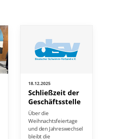
18.12.2025
17.12.2025
Schließzeit der
Glänze
Geschäftsstelle
Jahresa
für die
Über die
Masters
Weihnachtsfeiertage
Lublin
und den Jahreswechsel
bleibt die
Die deutsc