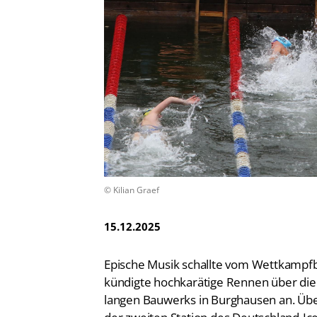
Vereinsfinder
Lizenzwesen
Zentrale Hinweisstelle
Anti-Doping
Recht auf sicheren Schwimmsport
© Kilian Graef
15.12.2025
Epische Musik schallte vom Wettkampfbe
kündigte hochkarätige Rennen über di
langen Bauwerks in Burghausen an. Üb
der zweiten Station des Deutschland-I