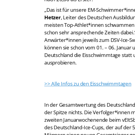
„Das ist für unsere EM-Schwimmer*inn
Hetzer
, Leiter des Deutschen Ausbild
meisten Top-Athlet*innen schwammen i
schon sehr ansprechende Zeiten dabei
Anwärter*innen jeweils zum DSV-Ice-Sw
können sie schon vom 01. – 06. Januar u
Deutschland die Eisschwimmtage statt u
ausprobieren.
>> Alle Infos zu den Eisschwimmtagen
In der Gesamtwertung des Deutschland-I
der Spitze nichts. Die Verfolger*innen
zweiten Januarwochenende beim vEItSba
des Deutschland-Ice-Cups, der auf der 50
Männern einen neuen Gesamtsieger ge