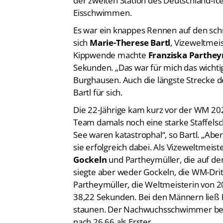
Eisschwimmen.
Es war ein knappes Rennen auf den sc
sich
Marie-Therese Bartl
, Vizeweltmeis
Kippwende machte
Franziska Parthey
Sekunden. „Das war für mich das wicht
Burghausen. Auch die längste Strecke d
Bartl für sich.
Die 22-Jährige kam kurz vor der WM 20
Team damals noch eine starke Staffels
See waren katastrophal“, so Bartl. „Abe
sie erfolgreich dabei. Als Vizeweltmeiste
Gockeln
und Partheymüller, die auf de
siegte aber weder Gockeln, die WM-Drit
Partheymüller, die Weltmeisterin von
38,22 Sekunden. Bei den Männern ließ
staunen. Der Nachwuchsschwimmer been
nach 26,66 als Erster.