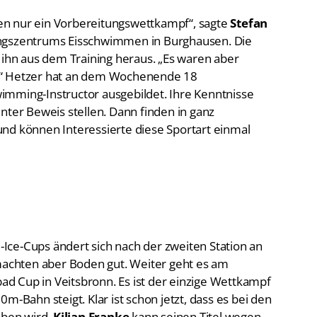
en nur ein Vorbereitungswettkampf“, sagte
Stefan
ungszentrums Eisschwimmen in Burghausen. Die
hn aus dem Training heraus. „Es waren aber
.“ Hetzer hat an dem Wochenende 18
imming-Instructor ausgebildet. Ihre Kenntnisse
nter Beweis stellen. Dann finden in ganz
nd können Interessierte diese Sportart einmal
ce-Cups ändert sich nach der zweiten Station an
 machten aber Boden gut. Weiter geht es am
d Cup in Veitsbronn. Es ist der einzige Wettkampf
m-Bahn steigt. Klar ist schon jetzt, dass es bei den
ben wird.
Kilian Franke
kann seinen Titel wegen