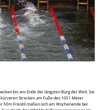
De
Schwimmen
Ko
Freiwasserschwimmen
D-
Wasserspringen
Wasserball
Fa
Synchronschwimmen
Masterssport
cken bis ans Ende der längsten Burg der Welt. Sie
e kürzeren Strecken am Fuße des 1051 Meter
er 50m Freistil maßen sich am Wochenende bei
ce-Cup gleich drei WM-Medaillengewinnerinnen im