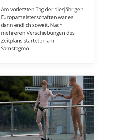
utscher Schwimm-Verband e.V.
Am vorletzten Tag der diesjährigen
rbacher Straße 93
Europameisterschaften war es
34132 Kassel
dann endlich soweit. Nach
mehreren Verschiebungen des
x: +49 561 94083-15
Zeitplans starteten am
info@dsv.de
Samstagmo…