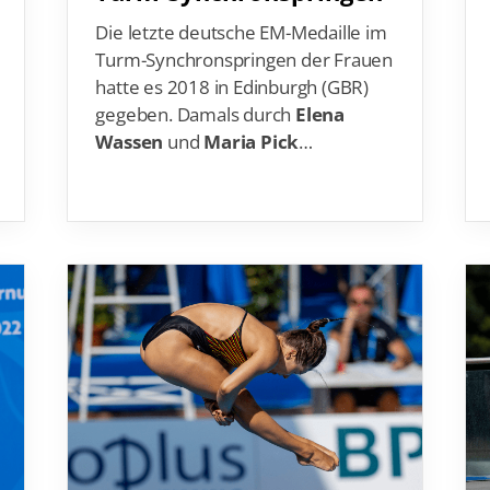
De
Die letzte deutsche EM-Medaille im
Schwimmen
Ko
Turm-Synchronspringen der Frauen
Freiwasserschwimmen
D-
hatte es 2018 in Edinburgh (GBR)
Wasserspringen
gegeben. Damals durch
Elena
Wasserball
Fa
Wassen
und
Maria Pick
…
Synchronschwimmen
Masterssport