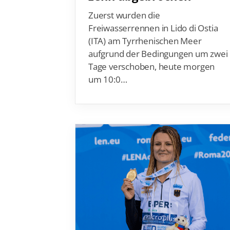
Zuerst wurden die
Vereinsfinder
Freiwasserrennen in Lido di Ostia
Lizenzwesen
(ITA) am Tyrrhenischen Meer
Zentrale Hinweisstelle
aufgrund der Bedingungen um zwei
Anti-Doping
Tage verschoben, heute morgen
um 10:0…
Recht auf sicheren Schwimmsport