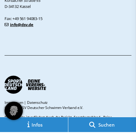
Korbacher Straße 93
D-34132 Kassel
Fax: +49 561 94083-15
info@dsv.de
Impressum
|
Datenschutz
© 2026 - DSV Deutscher Schwimm-Verband e.V.
Diese Website ist gefördert durch das Projekt
„Sportdeutschland – Deine
Vereinswebsite”
, einem gemeinsamen Angebot des DOSB und NETZCOCKTAIL.
Infos
Suchen