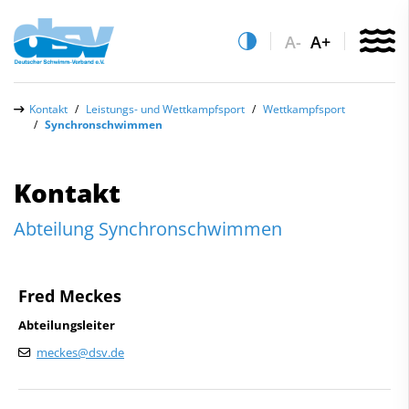
A-
A+
Über uns
Kontakt
Leistungs- und Wettkampfsport
Wettkampfsport
Synchronschwimmen
Aktuelles
Leistungs- & Wettkampfsport
Kontakt
Schwimmen lernen
Quicklinks
Abteilung Synchronschwimmen
Vereinsfinder
Sportentwicklung
Lizenzwesen
Service
Fred Meckes
Zentrale Hinweisstelle
Anti-Doping
Abteilungsleiter
Kontakt
Recht auf sicheren Schwimmsport
meckes@dsv.de
Verwaltung / Administration
Abteilungen
Leistungs- und Wettkampfsport