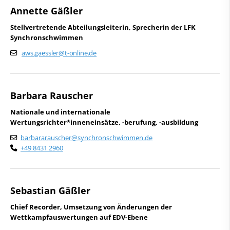
Annette Gäßler
Schwimmen
Leistungssport
Freiwasserschwimmen
Stellvertretende Abteilungsleiterin, Sprecherin der LFK
Synchronschwimmen
Wasserspringen
Wettkampfsport
Wasserball
aws.gaessler@t-online.de
Schwimmen
Synchronschwimmen
Masterssport
Freiwasserschwimmen
Barbara Rauscher
Kontakt
Wasserspringen
Nationale und internationale
Deutscher Schwimm-Verband e.V.
Wertungsrichter*inneneinsätze, -berufung, -ausbildung
Wasserball
Korbacher Straße 93
barbararauscher@synchronschwimmen.de
D-34132 Kassel
+49 8431 2960
Synchronschwimmen
Fax: +49 561 94083-15
Masterssport
info@dsv.de
Sebastian Gäßler
Sportentwicklung
Chief Recorder, Umsetzung von Änderungen der
Wettkampfauswertungen auf EDV-Ebene