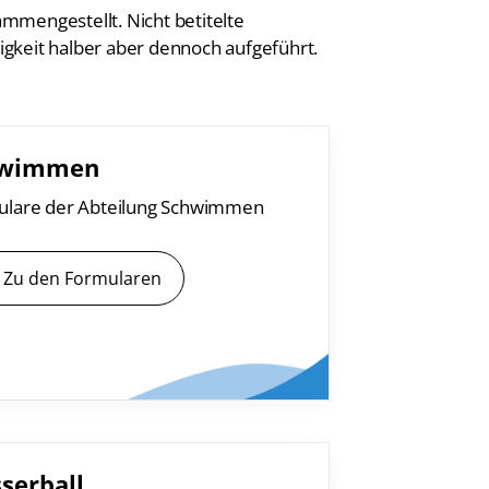
ammengestellt. Nicht betitelte
digkeit halber aber dennoch aufgeführt.
hwimmen
ulare der Abteilung Schwimmen
ontakt
utscher Schwimm-Verband e.V.
Zu den Formularen
rbacher Straße 93
34132 Kassel
x: +49 561 94083-15
info@dsv.de
serball