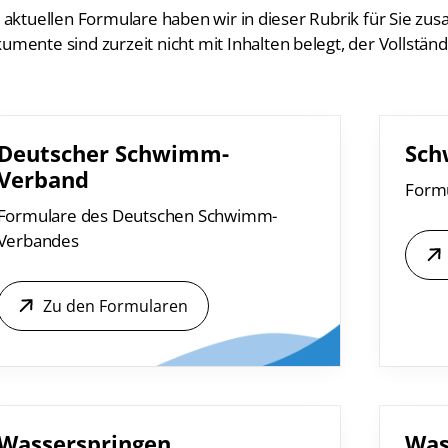
e aktuellen Formulare haben wir in dieser Rubrik für Sie zus
umente sind zurzeit nicht mit Inhalten belegt, der Vollstän
Deutscher Schwimm-
Sc
Verband
Form
Abteilungen
K
Formulare des Deutschen Schwimm-
Verbandes
De
Schwimmen
Ko
Freiwasserschwimmen
D-
Zu den Formularen
Wasserspringen
Wasserball
Fa
Synchronschwimmen
Masterssport
Wasserspringen
Was