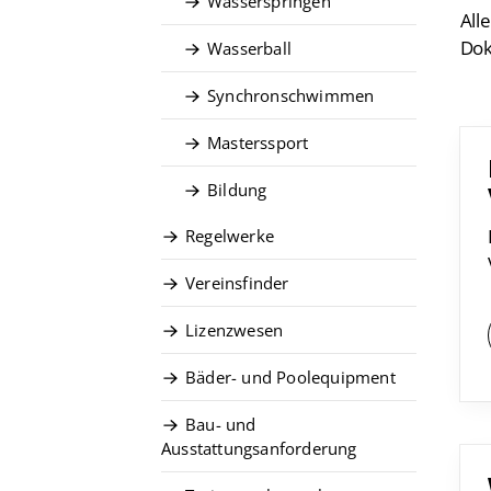
Wasserspringen
All
Dok
Wasserball
Synchronschwimmen
Masterssport
Bildung
Quicklinks
Regelwerke
Vereinsfinder
Vereinsfinder
Lizenzwesen
Lizenzwesen
Zentrale Hinweisstelle
Bäder- und Poolequipment
Anti-Doping
Recht auf sicheren Schwimmsport
Bau- und
Ausstattungsanforderung