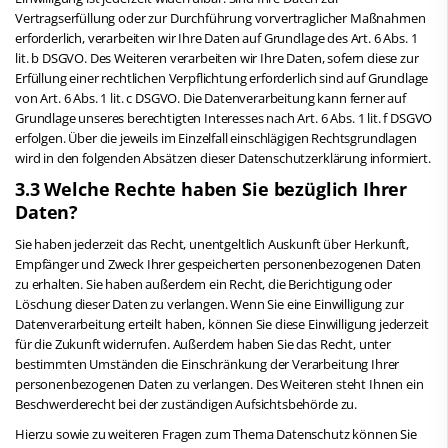
Vertragserfüllung oder zur Durchführung vorvertraglicher Maßnahmen
erforderlich, verarbeiten wir Ihre Daten auf Grundlage des Art. 6 Abs. 1
lit. b DSGVO. Des Weiteren verarbeiten wir Ihre Daten, sofern diese zur
Erfüllung einer rechtlichen Verpflichtung erforderlich sind auf Grundlage
von Art. 6 Abs. 1 lit. c DSGVO. Die Datenverarbeitung kann ferner auf
Grundlage unseres berechtigten Interesses nach Art. 6 Abs. 1 lit. f DSGVO
erfolgen. Über die jeweils im Einzelfall einschlägigen Rechtsgrundlagen
wird in den folgenden Absätzen dieser Datenschutzerklärung informiert.
3.3 Welche Rechte haben Sie bezüglich Ihrer
Daten?
Sie haben jederzeit das Recht, unentgeltlich Auskunft über Herkunft,
Empfänger und Zweck Ihrer gespeicherten personenbezogenen Daten
zu erhalten. Sie haben außerdem ein Recht, die Berichtigung oder
Löschung dieser Daten zu verlangen. Wenn Sie eine Einwilligung zur
Datenverarbeitung erteilt haben, können Sie diese Einwilligung jederzeit
für die Zukunft widerrufen. Außerdem haben Sie das Recht, unter
bestimmten Umständen die Einschränkung der Verarbeitung Ihrer
personenbezogenen Daten zu verlangen. Des Weiteren steht Ihnen ein
Beschwerderecht bei der zuständigen Aufsichtsbehörde zu.
Hierzu sowie zu weiteren Fragen zum Thema Datenschutz können Sie