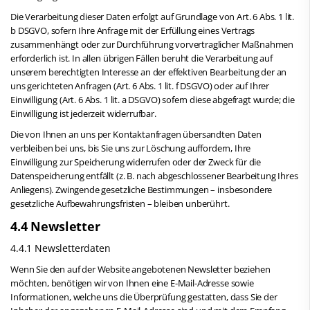
Die Verarbeitung dieser Daten erfolgt auf Grundlage von Art. 6 Abs. 1 lit.
b DSGVO, sofern Ihre Anfrage mit der Erfüllung eines Vertrags
zusammenhängt oder zur Durchführung vorvertraglicher Maßnahmen
erforderlich ist. In allen übrigen Fällen beruht die Verarbeitung auf
unserem berechtigten Interesse an der effektiven Bearbeitung der an
uns gerichteten Anfragen (Art. 6 Abs. 1 lit. f DSGVO) oder auf Ihrer
Einwilligung (Art. 6 Abs. 1 lit. a DSGVO) sofern diese abgefragt wurde; die
Einwilligung ist jederzeit widerrufbar.
Die von Ihnen an uns per Kontaktanfragen übersandten Daten
verbleiben bei uns, bis Sie uns zur Löschung auffordern, Ihre
Einwilligung zur Speicherung widerrufen oder der Zweck für die
Datenspeicherung entfällt (z. B. nach abgeschlossener Bearbeitung Ihres
Anliegens). Zwingende gesetzliche Bestimmungen – insbesondere
gesetzliche Aufbewahrungsfristen – bleiben unberührt.
4.4 Newsletter
4.4.1 Newsletterdaten
Wenn Sie den auf der Website angebotenen Newsletter beziehen
möchten, benötigen wir von Ihnen eine E-Mail-Adresse sowie
Informationen, welche uns die Überprüfung gestatten, dass Sie der