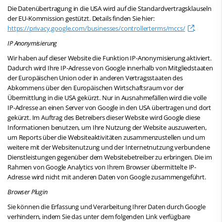
Die Datenübertragung in die USA wird auf die Standardvertragsklauseln
der EU-Kommission gestützt. Details finden Sie hier:
https://privacy.google.com/businesses/controllerterms/mccs/
.
IP Anonymisierung
Wir haben auf dieser Website die Funktion IP-Anonymisierung aktiviert.
Dadurch wird Ihre IP-Adresse von Google innerhalb von Mitgliedstaaten
der Europäischen Union oder in anderen Vertragsstaaten des
Abkommens über den Europäischen Wirtschaftsraum vor der
Übermittlung in die USA gekürzt. Nur in Ausnahmefällen wird die volle
IP-Adresse an einen Server von Google in den USA übertragen und dort
gekürzt. Im Auftrag des Betreibers dieser Website wird Google diese
Informationen benutzen, um Ihre Nutzung der Website auszuwerten,
um Reports über die Websiteaktivitäten zusammenzustellen und um
weitere mit der Websitenutzung und der Internetnutzung verbundene
Dienstleistungen gegenüber dem Websitebetreiber zu erbringen. Die im
Rahmen von Google Analytics von Ihrem Browser übermittelte IP-
Adresse wird nicht mit anderen Daten von Google zusammengeführt.
Browser Plugin
Sie können die Erfassung und Verarbeitung Ihrer Daten durch Google
verhindern, indem Sie das unter dem folgenden Link verfügbare