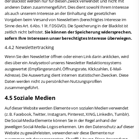
der Blacklist werden nur für diesen Zweck verwendet und nicht mit
anderen Daten zusammengeführt. Dies dient sowohl Ihrem Interesse
als auch unserem Interesse an der Einhaltung der gesetzlichen
Vorgaben beim Versand von Newslettern (berechtigtes Interesse im
Sinne des Art. 6 Abs. 1 lit. f DSGVO). Die Speicherung in der Blacklist ist
zeitlich nicht befristet.
Sie können der Speicherung widersprechen,
sofern Ihre Interessen unser berechtigtes Interesse überwiegen.
4.4.2 Newslettertracking
Wenn Sie den Newsletter öffnen oder einen Link darin anklicken, wird
dies über ein Analysetool unseres Newsletter Redaktionssystems
ausgewertet (Empfängeranzahl, Öffnungsrate, Klickzahlen, E-Mail-
Adresse). Die Auswertung dient internen statistischen Zwecken. Diese
Daten werden nicht zu persönlichen Nutzungsprofilen
zusammengeführt.
4.5 Soziale Medien
Auf dieser Website werden Elemente von sozialen Medien verwendet
(z. B. Facebook, Twitter, Instagram, Pinterest, XING, LinkedIn, Tumblr).
Die Social-Media-Elemente können Sie in der Regel anhand der
jeweiligen Social-Media-Logos erkennen. Um den Datenschutz auf dieser
Website zu gewährleisten, verwenden wir diese Elemente nur
zusammen mit der sogenannten „Shariff“-Lösung. Diese Anwendung