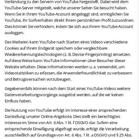
Verbindung zu den Servern von YouTube hergestellt. Dabei wird dem
YouTube-Server mitgeteilt, welche unserer Seiten Sie besucht haben.
Wenn Sie in Ihrem YouTube-Account eingeloggt sind, ermöglichen Sie
YouTube, Ihr Surfverhalten direkt Ihrem persönlichen Profil zuzuordnen.
Dies können Sie verhindern, indem Sie sich aus Ihrem YouTube-Account
ausloggen.
Des Weiteren kann YouTube nach Starten eines Videos verschiedene
Cookies auf Ihrem Endgerät speichern oder vergleichbare
Wiedererkennungstechnologien (z. B. Device-Fingerprinting) einsetzen.
Auf diese Weise kann YouTube Informationen über Besucher dieser
Website erhalten. Diese Informationen werden u. a. verwendet, um
Videostatistiken zu erfassen, die Anwenderfreundlichkeit zu verbessern
und Betrugsversuchen vorzubeugen.
Gegebenenfalls können nach dem Start eines YouTube-Videos weitere
Datenverarbeitungsvorgänge ausgelöst werden, auf die wir keinen
Einfluss haben.
Die Nutzung von YouTube erfolgt im Interesse einer ansprechenden
Darstellung unserer Online-Angebote. Dies stellt ein berechtigtes
Interesse im Sinne von Art. 6 Abs. 1 lit. f DSGVO dar. Sofern eine
entsprechende Einwilligung abgefragt wurde, erfolgt die Verarbeitung
ausschließlich auf Grundlage von Art. 6 Abs. 1 lit. a DSGVO und § 25 Abs.