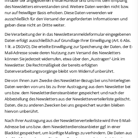
Inhaber der angegebenen E-Mail-Adresse sind und mit dem Empfang
des Newsletters einverstanden sind. Weitere Daten werden nicht bzw.
nur auf freiwilliger Basis erhoben. Diese Daten verwenden wir
ausschließlich für den Versand der angeforderten Informationen und
geben diese nicht an Dritte weiter.
Die Verarbeitung der in das Newsletteranmeldeformular eingegebenen
Daten erfolgt ausschließlich auf Grundlage Ihrer Einwilligung (Art. 6 Abs.
1 lit. a DSGVO). Die erteilte Einwilligung zur Speicherung der Daten, der E-
Mail-Adresse sowie deren Nutzung zum Versand des Newsletters
können Sie jederzeit widerrufen, etwa über den „Austragen“-Link im
Newsletter. Die Rechtmäßigkeit der bereits erfolgten
Datenverarbeitungsvorgänge bleibt vom Widerruf unberührt.
Die von Ihnen zum Zwecke des Newsletter-Bezugs bei uns hinterlegten
Daten werden von uns bis zu Ihrer Austragung aus dem Newsletter bei
uns bzw. dem Newsletterdiensteanbieter gespeichert und nach der
Abbestellung des Newsletters aus der Newsletterverteilerliste gelöscht.
Daten, die zu anderen Zwecken bei uns gespeichert wurden bleiben
hiervon unberührt.
Nach Ihrer Austragung aus der Newsletterverteilerliste wird Ihre E-Mail-
Adresse bei uns bzw. dem Newsletterdiensteanbieter ggf. in einer
Blacklist gespeichert, um künftige Mailings zu verhindern. Die Daten aus