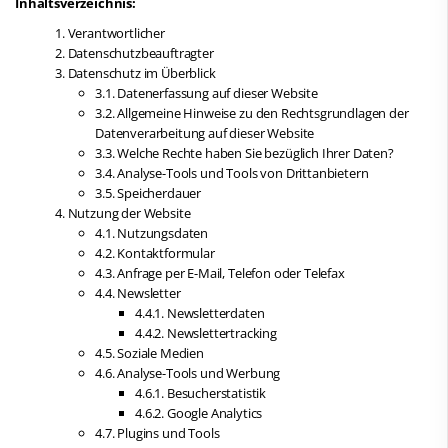
Inhaltsverzeichnis:
Schwimmen
1. Verantwortlicher
Sportentwicklung
Freiwasserschwimmen
2. Datenschutzbeauftragter
3. Datenschutz im Überblick
Wasserspringen
3.1. Datenerfassung auf dieser Website
Wasserball
3.2. Allgemeine Hinweise zu den Rechtsgrundlagen der
Synchronschwimmen
Datenverarbeitung auf dieser Website
3.3. Welche Rechte haben Sie bezüglich Ihrer Daten?
Masterssport
3.4. Analyse-Tools und Tools von Drittanbietern
3.5. Speicherdauer
Kontakt
4. Nutzung der Website
4.1. Nutzungsdaten
Deutscher Schwimm-Verband e.V.
4.2. Kontaktformular
Korbacher Straße 93
4.3. Anfrage per E-Mail, Telefon oder Telefax
D-34132 Kassel
4.4. Newsletter
4.4.1. Newsletterdaten
Fax: +49 561 94083-15
4.4.2. Newslettertracking
info@dsv.de
4.5. Soziale Medien
4.6. Analyse-Tools und Werbung
4.6.1. Besucherstatistik
4.6.2. Google Analytics
4.7. Plugins und Tools