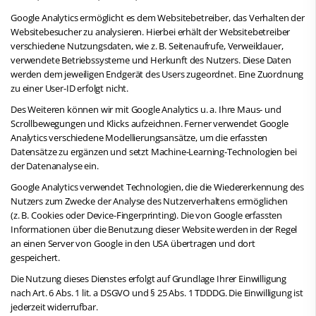
Google Analytics ermöglicht es dem Websitebetreiber, das Verhalten der
Websitebesucher zu analysieren. Hierbei erhält der Websitebetreiber
verschiedene Nutzungsdaten, wie z. B. Seitenaufrufe, Verweildauer,
verwendete Betriebssysteme und Herkunft des Nutzers. Diese Daten
werden dem jeweiligen Endgerät des Users zugeordnet. Eine Zuordnung
zu einer User-ID erfolgt nicht.
Des Weiteren können wir mit Google Analytics u. a. Ihre Maus- und
Scrollbewegungen und Klicks aufzeichnen. Ferner verwendet Google
Analytics verschiedene Modellierungsansätze, um die erfassten
Datensätze zu ergänzen und setzt Machine-Learning-Technologien bei
der Datenanalyse ein.
Google Analytics verwendet Technologien, die die Wiedererkennung des
Nutzers zum Zwecke der Analyse des Nutzerverhaltens ermöglichen
(z. B. Cookies oder Device-Fingerprinting). Die von Google erfassten
Informationen über die Benutzung dieser Website werden in der Regel
an einen Server von Google in den USA übertragen und dort
gespeichert.
Die Nutzung dieses Dienstes erfolgt auf Grundlage Ihrer Einwilligung
nach Art. 6 Abs. 1 lit. a DSGVO und § 25 Abs. 1 TDDDG. Die Einwilligung ist
jederzeit widerrufbar.