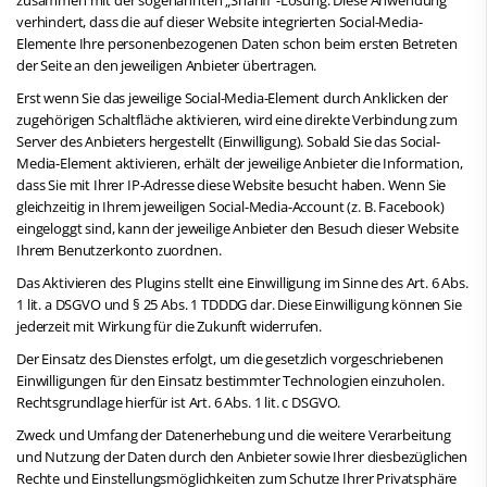
verhindert, dass die auf dieser Website integrierten Social-Media-
Elemente Ihre personenbezogenen Daten schon beim ersten Betreten
der Seite an den jeweiligen Anbieter übertragen.
Erst wenn Sie das jeweilige Social-Media-Element durch Anklicken der
zugehörigen Schaltfläche aktivieren, wird eine direkte Verbindung zum
Server des Anbieters hergestellt (Einwilligung). Sobald Sie das Social-
Media-Element aktivieren, erhält der jeweilige Anbieter die Information,
dass Sie mit Ihrer IP-Adresse diese Website besucht haben. Wenn Sie
gleichzeitig in Ihrem jeweiligen Social-Media-Account (z. B. Facebook)
eingeloggt sind, kann der jeweilige Anbieter den Besuch dieser Website
Ihrem Benutzerkonto zuordnen.
Das Aktivieren des Plugins stellt eine Einwilligung im Sinne des Art. 6 Abs.
1 lit. a DSGVO und § 25 Abs. 1 TDDDG dar. Diese Einwilligung können Sie
jederzeit mit Wirkung für die Zukunft widerrufen.
Der Einsatz des Dienstes erfolgt, um die gesetzlich vorgeschriebenen
Einwilligungen für den Einsatz bestimmter Technologien einzuholen.
Rechtsgrundlage hierfür ist Art. 6 Abs. 1 lit. c DSGVO.
Zweck und Umfang der Datenerhebung und die weitere Verarbeitung
und Nutzung der Daten durch den Anbieter sowie Ihrer diesbezüglichen
Rechte und Einstellungsmöglichkeiten zum Schutze Ihrer Privatsphäre