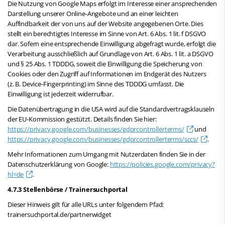
Die Nutzung von Google Maps erfolgt im Interesse einer ansprechenden
Darstellung unserer Online-Angebote und an einer leichten
Auffindbarkeit der von uns auf der Website angegebenen Orte. Dies
stellt ein berechtigtes Interesse im Sinne von Art. 6 Abs. 1 lit. f DSGVO
dar. Sofern eine entsprechende Einwilligung abgefragt wurde, erfolgt die
Verarbeitung ausschließlich auf Grundlage von Art. 6 Abs. 1 lit. a DSGVO
und § 25 Abs. 1 TDDDG, soweit die Einwilligung die Speicherung von
Cookies oder den Zugriff auf Informationen im Endgerät des Nutzers
(z. B. Device-Fingerprinting) im Sinne des TDDDG umfasst. Die
Einwilligung ist jederzeit widerrufbar.
Die Datenübertragung in die USA wird auf die Standardvertragsklauseln
der EU-Kommission gestützt. Details finden Sie hier:
https://privacy.google.com/businesses/gdprcontrollerterms/
und
https://privacy.google.com/businesses/gdprcontrollerterms/sccs/
.
Mehr Informationen zum Umgang mit Nutzerdaten finden Sie in der
Datenschutzerklärung von Google:
https://policies.google.com/privacy?
hl=de
.
4.7.3 Stellenbörse / Trainersuchportal
Dieser Hinweis gilt für alle URLs unter folgendem Pfad:
trainersuchportal.de/partnerwidget