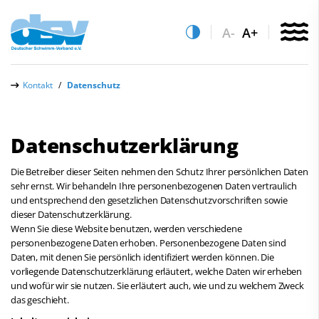
A-
A+
Über uns
Kontakt
Datenschutz
Aktuelles
Leistungs- & Wettkampfsport
Datenschutzerklärung
Schwimmen lernen
Quicklinks
Die Betreiber dieser Seiten nehmen den Schutz Ihrer persönlichen Daten
sehr ernst. Wir behandeln Ihre personenbezogenen Daten vertraulich
Vereinsfinder
Sportentwicklung
und entsprechend den gesetzlichen Datenschutzvorschriften sowie
Lizenzwesen
dieser Datenschutzerklärung.
Service
Wenn Sie diese Website benutzen, werden verschiedene
Zentrale Hinweisstelle
personenbezogene Daten erhoben. Personenbezogene Daten sind
Anti-Doping
Kontakt
Daten, mit denen Sie persönlich identifiziert werden können. Die
vorliegende Datenschutzerklärung erläutert, welche Daten wir erheben
Recht auf sicheren Schwimmsport
Verwaltung / Administration
und wofür wir sie nutzen. Sie erläutert auch, wie und zu welchem Zweck
das geschieht.
Abteilungen
Leistungs- und Wettkampfsport