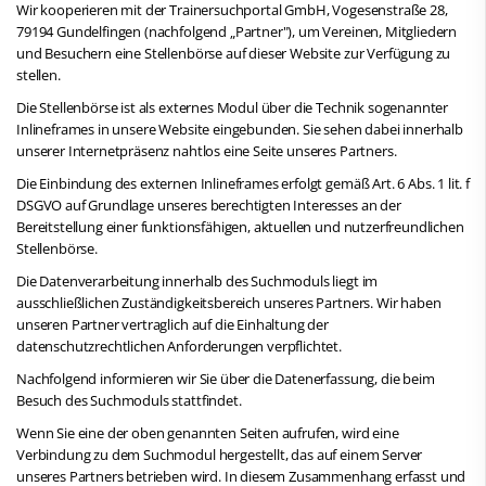
Wir kooperieren mit der Trainersuchportal GmbH, Vogesenstraße 28,
79194 Gundelfingen (nachfolgend „Partner"), um Vereinen, Mitgliedern
und Besuchern eine Stellenbörse auf dieser Website zur Verfügung zu
stellen.
Die Stellenbörse ist als externes Modul über die Technik sogenannter
Inlineframes in unsere Website eingebunden. Sie sehen dabei innerhalb
unserer Internetpräsenz nahtlos eine Seite unseres Partners.
Die Einbindung des externen Inlineframes erfolgt gemäß Art. 6 Abs. 1 lit. f
DSGVO auf Grundlage unseres berechtigten Interesses an der
Bereitstellung einer funktionsfähigen, aktuellen und nutzerfreundlichen
Stellenbörse.
Die Datenverarbeitung innerhalb des Suchmoduls liegt im
ausschließlichen Zuständigkeitsbereich unseres Partners. Wir haben
unseren Partner vertraglich auf die Einhaltung der
datenschutzrechtlichen Anforderungen verpflichtet.
Nachfolgend informieren wir Sie über die Datenerfassung, die beim
Besuch des Suchmoduls stattfindet.
Wenn Sie eine der oben genannten Seiten aufrufen, wird eine
Verbindung zu dem Suchmodul hergestellt, das auf einem Server
unseres Partners betrieben wird. In diesem Zusammenhang erfasst und