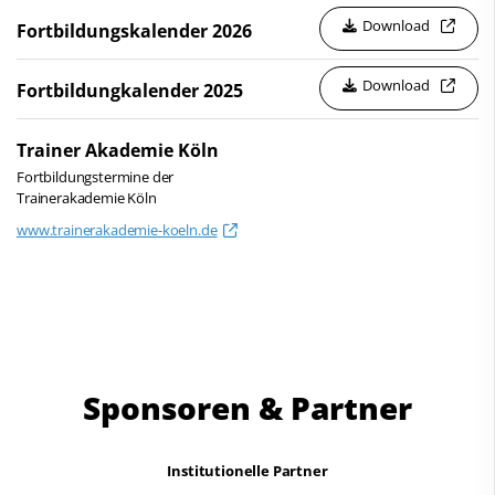
Schwimmen
Download
Fortbildungskalender 2026
Wasserspringen
Freiwasserschwimmen
Wasserspringen
Download
Wasserball
Fortbildungkalender 2025
Wasserball
Synchronschwimmen
Synchronschwimmen
Trainer Akademie Köln
Masterssport
Fortbildungstermine der
Masterssport
Trainerakademie Köln
Kontakt
Bildung
www.trainerakademie-koeln.de
Deutscher Schwimm-Verband e.V.
Regelwerke
Korbacher Straße 93
D-34132 Kassel
Vereinsfinder
Fax: +49 561 94083-15
Lizenzwesen
info@dsv.de
Sponsoren & Partner
Bäder- und Poolequipment
Bau- und Ausstattungsanforderung
Institutionelle Partner