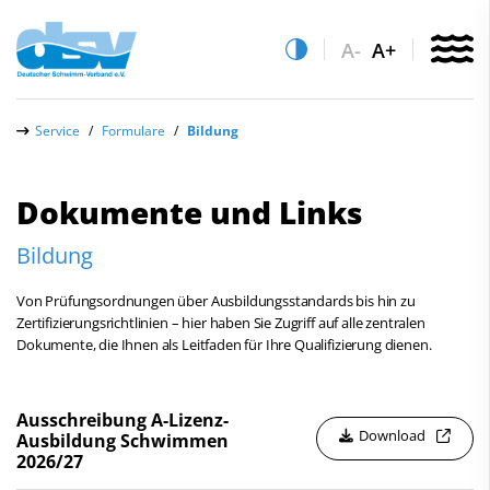
A-
A+
Über uns
Service
Formulare
Bildung
Aktuelles
Dokumente und Links
Leistungs- & Wettkampfsport
Bildung
Schwimmen lernen
Quicklinks
Vereinsfinder
Von Prüfungsordnungen über Ausbildungsstandards bis hin zu
Sportentwicklung
Zertifizierungsrichtlinien – hier haben Sie Zugriff auf alle zentralen
Lizenzwesen
Dokumente, die Ihnen als Leitfaden für Ihre Qualifizierung dienen.
Service
Zentrale Hinweisstelle
Anti-Doping
Formulare
Recht auf sicheren Schwimmsport
Ausschreibung A-Lizenz-
Download
Ausbildung Schwimmen
DSV
2026/27
Abteilungen
Schwimmen