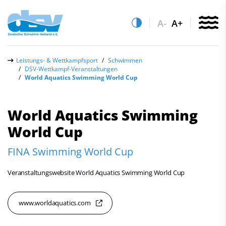
A-
A+
Über uns
Leistungs- & Wettkampfsport
Schwimmen
DSV-Wettkampf-Veranstaltungen
Aktuelles
World Aquatics Swimming World Cup
Leistungs- & Wettkampfsport
World Aquatics Swimming
Quicklinks
Schwimmen
World Cup
Vereinsfinder
Aktuelle Meldungen
FINA Swimming World Cup
Lizenzwesen
Nationalmannschaft
Zentrale Hinweisstelle
Veranstaltungswebsite World Aquatics Swimming World Cup
Anti-Doping
Wettkampf National
Recht auf sicheren Schwimmsport
www.worldaquatics.com
Wettkampf Regional
Abteilungen
DSV-Wettkampf-Veranstaltungen