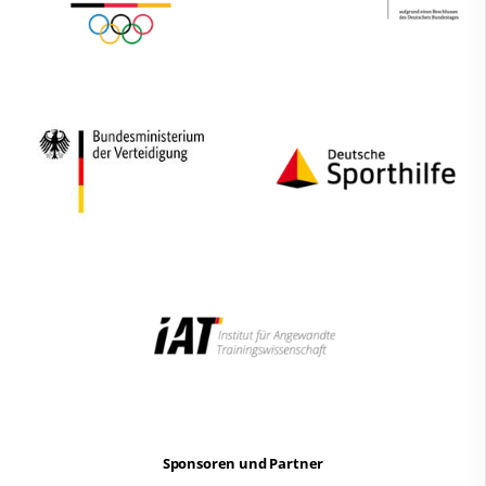
Wasserball
Synchronschwimmen
Masterssport
Sportförderung
Schwimmen lernen
Sportentwicklung
Service
Kontakt
Sponsoren und Partner