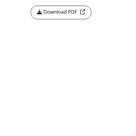
Download PDF
ontakt
utscher Schwimm-Verband e.V.
rbacher Straße 93
34132 Kassel
x: +49 561 94083-15
info@dsv.de