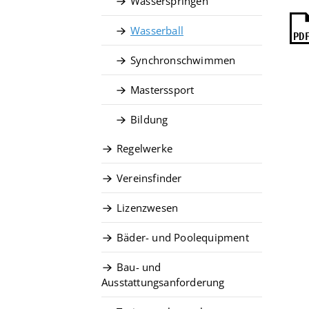
Wasserspringen
Wasserball
PD
Synchronschwimmen
Masterssport
Quicklinks
Bildung
Vereinsfinder
Regelwerke
Lizenzwesen
Zentrale Hinweisstelle
Vereinsfinder
Anti-Doping
Lizenzwesen
Recht auf sicheren Schwimmsport
Bäder- und Poolequipment
Bau- und
Ausstattungsanforderung