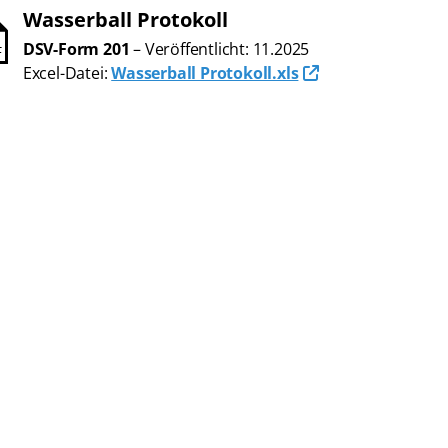
Wasserball Protokoll
DSV-Form 201
– Veröffentlicht: 11.2025
F
Excel-Datei:
Wasserball Protokoll.xls
Abteilungen
K
De
Schwimmen
Ko
Freiwasserschwimmen
D-
Wasserspringen
Wasserball
Fa
Synchronschwimmen
Masterssport