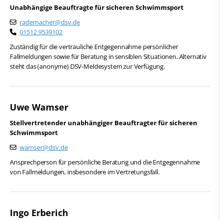
Unabhängige Beauftragte für sicheren Schwimmsport
Schwimmen
Landessportbünde
rademacher@dsv.de
Freiwasserschwimmen
01512 9539102
Wasserspringen
Bundesstützpunkte
Zuständig für die vertrauliche Entgegennahme persönlicher
Wasserball
Fallmeldungen sowie für Beratung in sensiblen Situationen. Alternativ
Stellenangebote
Synchronschwimmen
steht das (anonyme) DSV‑Meldesystem zur Verfügung.
Masterssport
Verantwortung
Kontakt
Geschichte
Uwe Wamser
Deutscher Schwimm-Verband e.V.
Stellvertretender unabhängiger Beauftragter für sicheren
Partner
Korbacher Straße 93
Schwimmsport
D-34132 Kassel
Aktuelles
wamser@dsv.de
Fax: +49 561 94083-15
Ansprechperson für persönliche Beratung und die Entgegennahme
Leistungs- & Wettkampfsport
info@dsv.de
von Fallmeldungen, insbesondere im Vertretungsfall.
Schwimmen lernen
Sportentwicklung
Ingo Erberich