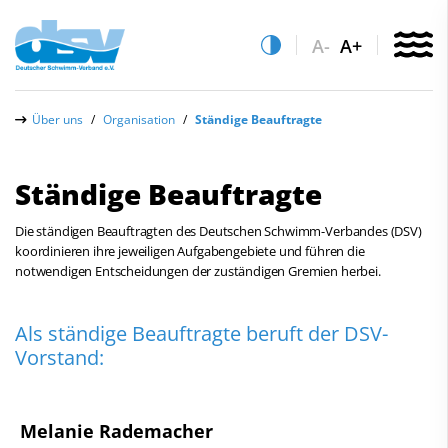
A-
A+
Über uns
Über uns
Organisation
Ständige Beauftragte
Der Verband
Ständige Beauftragte
Organisation
Die ständigen Beauftragten des Deutschen Schwimm-Verbandes (DSV)
Quicklinks
Präsidium
koordinieren ihre jeweiligen Aufgabengebiete und führen die
notwendigen Entscheidungen der zuständigen Gremien herbei.
Vereinsfinder
Vorstand
Lizenzwesen
Kommissionen
Zentrale Hinweisstelle
Als ständige Beauftragte beruft der DSV-
Vorstand:
Anti-Doping
Schiedsgerichte
Recht auf sicheren Schwimmsport
Ständige Beauftragte
Melanie Rademacher
Abteilungen
Mitgliedsverbände