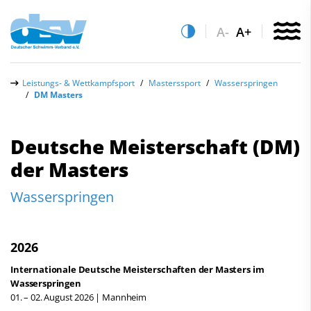
A-
A+
Über uns
Leistungs- & Wettkampfsport
Masterssport
Wasserspringen
DM Masters
Aktuelles
Leistungs- & Wettkampfsport
Deutsche Meisterschaft (DM)
der Masters
Quicklinks
Schwimmen
Vereinsfinder
Freiwasserschwimmen
Wasserspringen
Lizenzwesen
Wasserspringen
Zentrale Hinweisstelle
2026
Anti-Doping
Wasserball
Recht auf sicheren Schwimmsport
Internationale Deutsche Meisterschaften der Masters im
Synchronschwimmen
Wasserspringen
01. – 02. August 2026 | Mannheim
Abteilungen
Masterssport