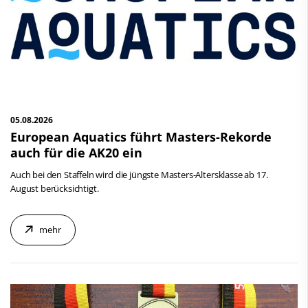
Schwimmen
Aktuelle Meldungen
Freiwasserschwimmen
Wasserspringen
Schwimmen
Wasserball
Freiwasserschwimmen
Synchronschwimmen
Masterssport
Wasserspringen
05.08.2026
European Aquatics führt Masters-Rekorde
Kontakt
Wasserball
auch für die AK20 ein
Deutscher Schwimm-Verband e.V.
Synchronschwimmen
Auch bei den Staffeln wird die jüngste Masters-Altersklasse ab 17.
Korbacher Straße 93
August berücksichtigt.
D-34132 Kassel
Internationales
Fax: +49 561 94083-15
mehr
Service
info@dsv.de
Sportförderung
Schwimmen lernen