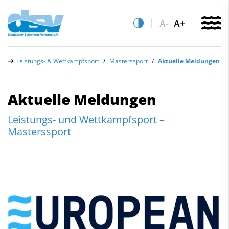
A-
A+
Über uns
Leistungs- & Wettkampfsport
Masterssport
Aktuelle Meldungen
Aktuelles
Aktuelle Meldungen
Leistungs- & Wettkampfsport
Leistungs- und Wettkampfsport –
Quicklinks
Schwimmen
Masterssport
Vereinsfinder
Freiwasserschwimmen
Lizenzwesen
Wasserspringen
Zentrale Hinweisstelle
Anti-Doping
Wasserball
Recht auf sicheren Schwimmsport
Synchronschwimmen
Abteilungen
Masterssport