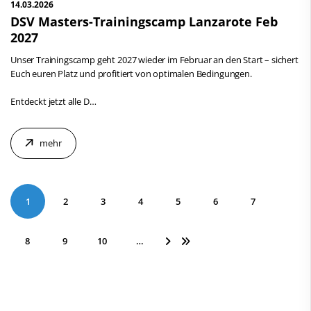
14.03.2026
DSV Masters-Trainingscamp Lanzarote Feb
2027
Unser Trainingscamp geht 2027 wieder im Februar an den Start – sichert
Euch euren Platz und profitiert von optimalen Bedingungen.
Entdeckt jetzt alle D…
mehr
1
2
3
4
5
6
7
8
9
10
…