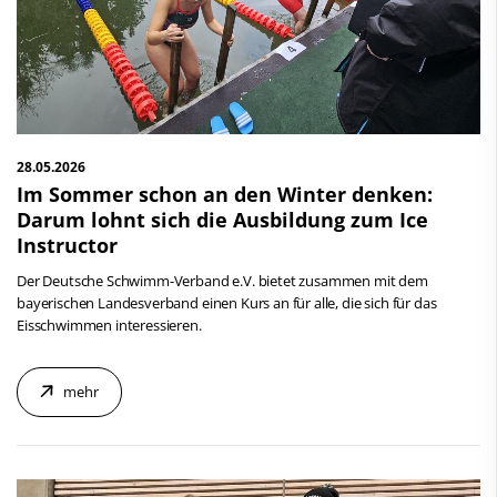
Schwimmen
Eisschwimmen
Freiwasserschwimmen
Wasserspringen
24h Schwimmen
Wasserball
Aquaball
Synchronschwimmen
28.05.2026
Masterssport
Aquafitness
Im Sommer schon an den Winter denken:
Darum lohnt sich die Ausbildung zum Ice
Kontakt
Outdoor Aquarunning
Instructor
Deutscher Schwimm-Verband e.V.
dsv-jugend
Der Deutsche Schwimm-Verband e.V. bietet zusammen mit dem
Korbacher Straße 93
bayerischen Landesverband einen Kurs an für alle, die sich für das
D-34132 Kassel
Service
Eisschwimmen interessieren.
Fax: +49 561 94083-15
Kontakt
info@dsv.de
mehr