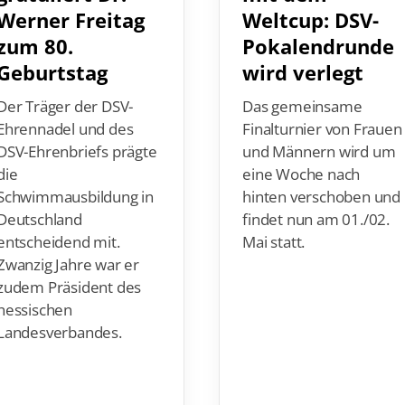
Werner Freitag
Weltcup: DSV-
zum 80.
Pokalendrunde
Geburtstag
wird verlegt
Der Träger der DSV-
Das gemeinsame
Ehrennadel und des
Finalturnier von Frauen
DSV-Ehrenbriefs prägte
und Männern wird um
die
eine Woche nach
Schwimmausbildung in
hinten verschoben und
Deutschland
findet nun am 01./02.
entscheidend mit.
Mai statt.
Zwanzig Jahre war er
zudem Präsident des
hessischen
Landesverbandes.