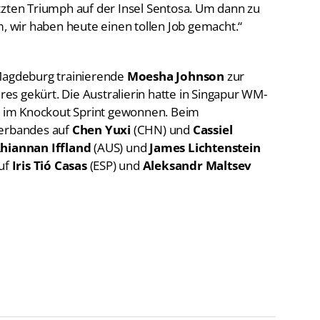
tzten Triumph auf der Insel Sentosa. Um dann zu
m, wir haben heute einen tollen Job gemacht.“
 Magdeburg trainierende
Moesha Johnson
zur
s gekürt. Die Australierin hatte in Singapur WM-
 im Knockout Sprint gewonnen. Beim
verbandes auf
Chen
Yuxi
(CHN) und
Cassiel
hiannan Iffland
(AUS) und
James Lichtenstein
uf
Iris Tió Casas
(ESP) und
Aleksandr Maltsev