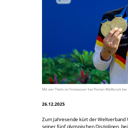
Vereinsfinder
Lizenzwesen
Zentrale Hinweisstelle
Anti-Doping
Recht auf sicheren Schwimmsport
Mit vier Titeln im Freiwasser hat Florian Wellbrock 
26.12.2025
Zum Jahresende kürt der Weltverband W
seiner fünf olympischen Disziplinen, 