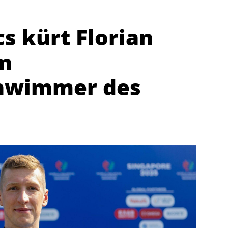
s kürt Florian
m
chwimmer des
Abteilungen
K