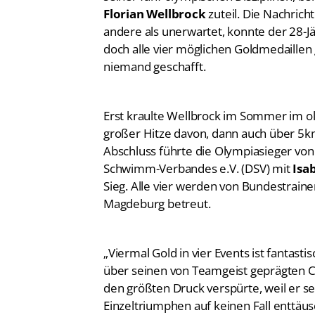
Florian Wellbrock
zuteil. Die Nachrich
andere als unerwartet, konnte der 28-J
doch alle vier möglichen Goldmedaille
niemand geschafft.
Erst kraulte Wellbrock im Sommer im 
großer Hitze davon, dann auch über 5
Abschluss führte die Olympiasieger vo
Schwimm-Verbandes e.V. (DSV) mit
Isa
Sieg. Alle vier werden von Bundestrain
Magdeburg betreut.
„Viermal Gold in vier Events ist fantasti
über seinen von Teamgeist geprägten Ch
den größten Druck verspürte, weil er s
Einzeltriumphen auf keinen Fall enttäusc