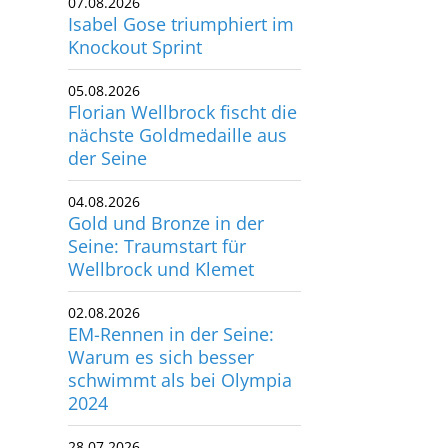
07.08.2026
Isabel Gose triumphiert im
utscher Schwimm-Verband e.V.
Knockout Sprint
rbacher Straße 93
34132 Kassel
05.08.2026
Florian Wellbrock fischt die
x: +49 561 94083-15
nächste Goldmedaille aus
info@dsv.de
der Seine
04.08.2026
Gold und Bronze in der
Seine: Traumstart für
Wellbrock und Klemet
02.08.2026
EM-Rennen in der Seine:
Warum es sich besser
schwimmt als bei Olympia
2024
28.07.2026