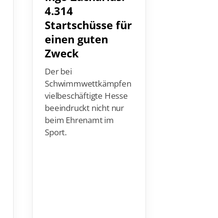
4.314
kalten 
Startschüsse für
Eissch
einen guten
e erfol
Zweck
gestart
Der bei
An den ers
Schwimmwettkämpfen
Tagen nutz
vielbeschäftigte Hesse
knapp 1.0
beeindruckt nicht nur
die Gelege
beim Ehrenamt im
Eisschwim
Sport.
einem sic
Rahmen
kennenzul
bis zum 06
kannst auc
sein – alle
du hier.