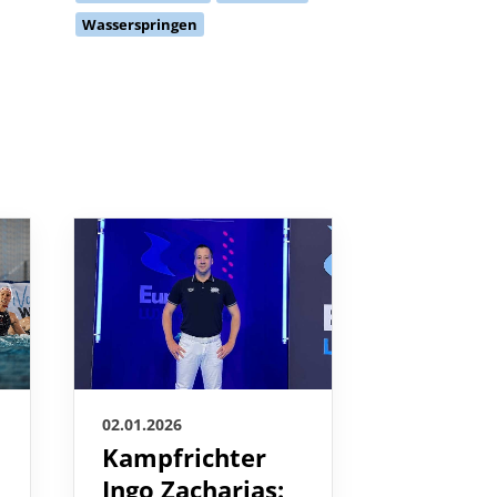
Wasserspringen
02.01.2026
02.01.2026
Kampfrichter
Unverg
Ingo Zacharias:
Erlebni