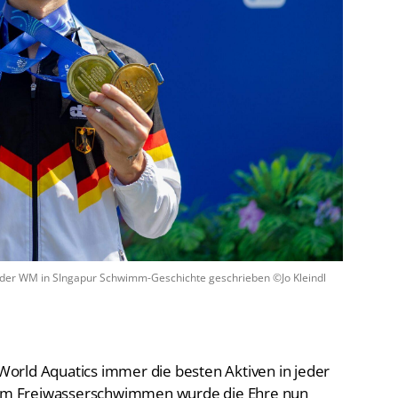
De
Schwimmen
Ko
Freiwasserschwimmen
D-
Wasserspringen
Wasserball
Fa
Synchronschwimmen
Masterssport
bei der WM in SIngapur Schwimm-Geschichte geschrieben ©Jo Kleindl
orld Aquatics immer die besten Aktiven in jeder
beim Freiwasserschwimmen wurde die Ehre nun