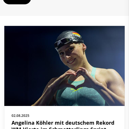
Schwimmen
Freiwasserschwimmen
Wasserspringen
Wasserball
Synchronschwimmen
Masterssport
Kontakt
Deutscher Schwimm-Verband e.V.
Korbacher Straße 93
D-34132 Kassel
Fax: +49 561 94083-15
info@dsv.de
02.08.2025
Angelina Köhler mit deutschem Rekord