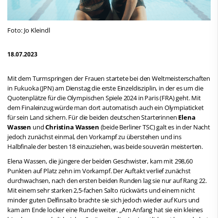
Foto: Jo Kleindl
18.07.2023
Mit dem Turmspringen der Frauen startete bei den Weltmeisterschaften
in Fukuoka (JPN) am Dienstag die erste Einzeldisziplin, in der es um die
Quotenplätze für die Olympischen Spiele 2024 in Paris (FRA) geht. Mit
dem Finaleinzug würde man dort automatisch auch ein Olympiaticket
für sein Land sichern. Für die beiden deutschen Starterinnen
Elena
Wassen
und
Christina Wassen
(beide Berliner TSC) galt es in der Nacht
jedoch zunächst einmal, den Vorkampf zu überstehen und ins
Halbfinale der besten 18 einzuziehen, was beide souverän meisterten.
Elena Wassen, die jüngere der beiden Geschwister, kam mit 298,60
Punkten auf Platz zehn im Vorkampf. Der Auftakt verlief zunächst
durchwachsen, nach den ersten beiden Runden lag sie nur auf Rang 22.
Mit einem sehr starken 2,5-fachen Salto rückwärts und einem nicht
minder guten Delfinsalto brachte sie sich jedoch wieder auf Kurs und
kam am Ende locker eine Runde weiter. „Am Anfang hat sie ein kleines