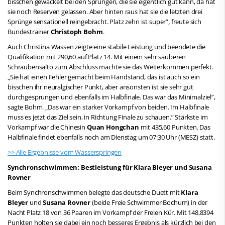
bisschen gewackelt bei den Sprüngen, die sie eigentlich gut kann, da hat
sie noch Reserven gelassen. Aber hinten raus hat sie die letzten drei
Sprünge sensationell reingebracht. Platz zehn ist super”, freute sich
Bundestrainer
Christoph Bohm
.
Auch Christina Wassen zeigte eine stabile Leistung und beendete die
Qualifikation mit 290,60 auf Platz 14. Mit einem sehr sauberen
Schraubensalto zum Abschluss machte sie das Weiterkommen perfekt.
„Sie hat einen Fehler gemacht beim Handstand, das ist auch so ein
bisschen ihr neuralgischer Punkt, aber ansonsten ist sie sehr gut
durchgesprungen und ebenfalls im Halbfinale. Das war das Minimalziel”,
sagte Bohm. „Das war ein starker Vorkampf von beiden. Im Halbfinale
muss es jetzt das Ziel sein, in Richtung Finale zu schauen.” Stärkste im
Vorkampf war die Chinesin
Quan Hongchan
mit 435,60 Punkten. Das
Halbfinale findet ebenfalls noch am Dienstag um 07:30 Uhr (MESZ) statt.
>> Alle Ergebnisse vom Wasserspringen
Synchronschwimmen: Bestleistung für Klara Bleyer und Susana
Rovner
Beim Synchronschwimmen belegte das deutsche Duett mit
Klara
Bleyer
und
Susana Rovner
(beide Freie Schwimmer Bochum) in der
Nacht Platz 18 von 36 Paaren im Vorkampf der Freien Kür. Mit 148,8394
Punkten holten sie dabei ein noch besseres Ergebnis als kürzlich bei den