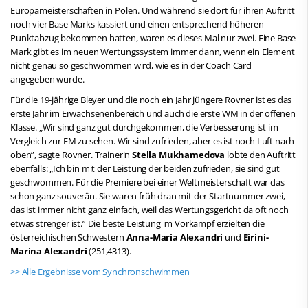
Europameisterschaften in Polen. Und während sie dort für ihren Auftritt
noch vier Base Marks kassiert und einen entsprechend höheren
Punktabzug bekommen hatten, waren es dieses Mal nur zwei. Eine Base
Mark gibt es im neuen Wertungssystem immer dann, wenn ein Element
nicht genau so geschwommen wird, wie es in der Coach Card
angegeben wurde.
Für die 19-jährige Bleyer und die noch ein Jahr jüngere Rovner ist es das
erste Jahr im Erwachsenenbereich und auch die erste WM in der offenen
Klasse. „Wir sind ganz gut durchgekommen, die Verbesserung ist im
Vergleich zur EM zu sehen. Wir sind zufrieden, aber es ist noch Luft nach
oben”, sagte Rovner. Trainerin
Stella Mukhamedova
lobte den Auftritt
ebenfalls: „Ich bin mit der Leistung der beiden zufrieden, sie sind gut
geschwommen. Für die Premiere bei einer Weltmeisterschaft war das
schon ganz souverän. Sie waren früh dran mit der Startnummer zwei,
das ist immer nicht ganz einfach, weil das Wertungsgericht da oft noch
etwas strenger ist.” Die beste Leistung im Vorkampf erzielten die
österreichischen Schwestern
Anna-Maria Alexandri
und
Eirini-
Marina Alexandri
(251,4313).
>> Alle Ergebnisse vom Synchronschwimmen