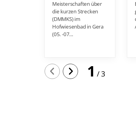
Meisterschaften über
die kurzen Strecken
(DMMKS) im
Hofwiesenbad in Gera
(05. -07…
1
3