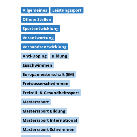
Allgemeines
Leistungssport
Offene Stellen
Sportentwicklung
Verantwortung
Verbandsentwicklung
Anti-Doping
Bildung
Eisschwimmen
Europameisterschaft (EM)
Freiwasserschwimmen
Freizeit- & Gesundheitssport
Masterssport
Masterssport Bildung
Masterssport International
Masterssport Schwimmen