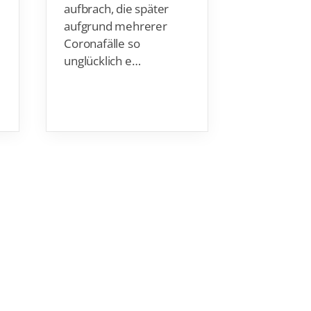
Auszeichnu
aufbrach, die später
die Stiftu
aufgrund mehrerer
Sporthilf…
Coronafälle so
unglücklich e…