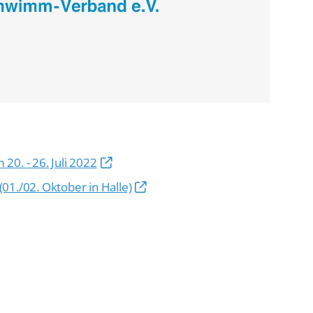
De
Schwimmen
Ko
Freiwasserschwimmen
D-
Wasserspringen
Wasserball
Fa
Synchronschwimmen
Masterssport
0. - 26. Juli 2022
01./02. Oktober in Halle)