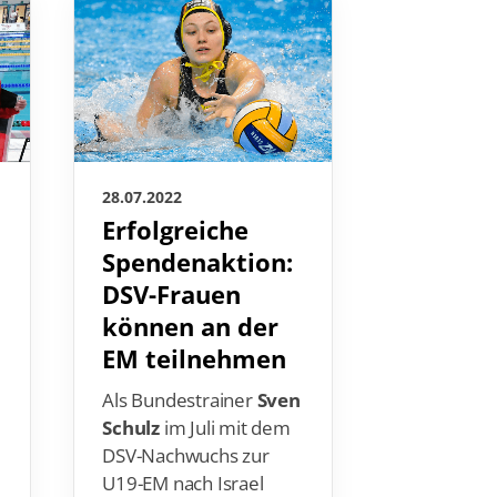
28.07.2022
28.07.2022
Erfolgreiche
Leonie
Spendenaktion:
wird zu
DSV-Frauen
Stipend
können an der
Jahres“
EM teilnehmen
Freiwasse
n
Leonie 
Als Bundestrainer
Sven
„Sport-Sti
Schulz
im Juli mit dem
Jahres“ 20
DSV-Nachwuchs zur
worden. D
U19-EM nach Israel