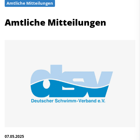
Amtliche Mitteilungen
Schwimmen
Freiwasserschwimmen
Amtliche Mitteilungen
Wasserspringen
Wasserball
Synchronschwimmen
Masterssport
Kontakt
Deutscher Schwimm-Verband e.V.
Korbacher Straße 93
D-34132 Kassel
Fax: +49 561 94083-15
info@dsv.de
07.05.2025