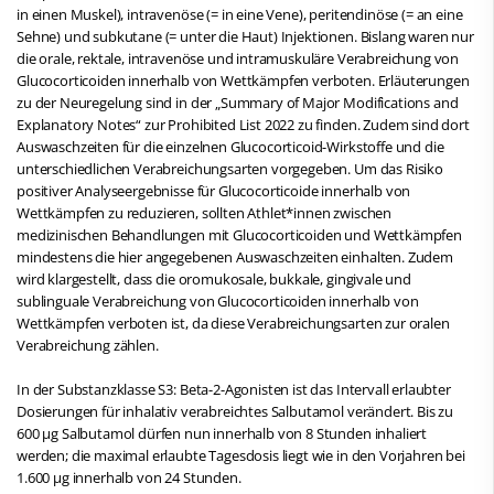
in einen Muskel), intravenöse (= in eine Vene), peritendinöse (= an eine
Sehne) und subkutane (= unter die Haut) Injektionen. Bislang waren nur
die orale, rektale, intravenöse und intramuskuläre Verabreichung von
Glucocorticoiden innerhalb von Wettkämpfen verboten. Erläuterungen
zu der Neuregelung sind in der „Summary of Major Modifications and
Explanatory Notes“ zur Prohibited List 2022 zu finden. Zudem sind dort
Auswaschzeiten für die einzelnen Glucocorticoid-Wirkstoffe und die
unterschiedlichen Verabreichungsarten vorgegeben. Um das Risiko
positiver Analyseergebnisse für Glucocorticoide innerhalb von
Wettkämpfen zu reduzieren, sollten Athlet*innen zwischen
medizinischen Behandlungen mit Glucocorticoiden und Wettkämpfen
mindestens die hier angegebenen Auswaschzeiten einhalten. Zudem
wird klargestellt, dass die oromukosale, bukkale, gingivale und
sublinguale Verabreichung von Glucocorticoiden innerhalb von
Wettkämpfen verboten ist, da diese Verabreichungsarten zur oralen
Verabreichung zählen.
In der Substanzklasse S3: Beta-2-Agonisten ist das Intervall erlaubter
Dosierungen für inhalativ verabreichtes Salbutamol verändert. Bis zu
600 µg Salbutamol dürfen nun innerhalb von 8 Stunden inhaliert
werden; die maximal erlaubte Tagesdosis liegt wie in den Vorjahren bei
1.600 µg innerhalb von 24 Stunden.