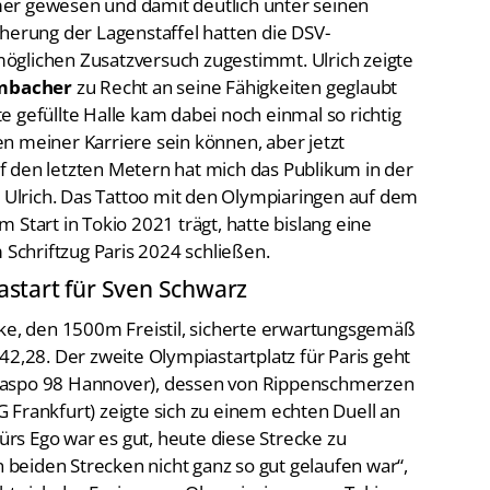
er gewesen und damit deutlich unter seinen
cherung der Lagenstaffel hatten die DSV-
öglichen Zusatzversuch zugestimmt. Ulrich zeigte
mbacher
zu Recht an seine Fähigkeiten geglaubt
ute gefüllte Halle kam dabei noch einmal so richtig
n meiner Karriere sein können, aber jetzt
 den letzten Metern hat mich das Publikum in der
e Ulrich. Das Tattoo mit den Olympiaringen auf dem
 Start in Tokio 2021 trägt, hatte bislang eine
 Schriftzug Paris 2024 schließen.
start für Sven Schwarz
cke, den 1500m Freistil, sicherte erwartungsgemäß
42,28. Der zweite Olympiastartplatz für Paris geht
aspo 98 Hannover), dessen von Rippenschmerzen
G Frankfurt) zeigte sich zu einem echten Duell an
Fürs Ego war es gut, heute diese Strecke zu
beiden Strecken nicht ganz so gut gelaufen war“,