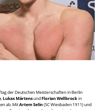
De
Schwimmen
Ko
Freiwasserschwimmen
D-
Wasserspringen
Wasserball
Fa
Synchronschwimmen
Masterssport
tag der Deutschen Meisterschaften in Berlin
e
,
Lukas Märtens
und
Florian Wellbrock
in
en ab. Mit
Artem Selin
(SC Wiesbaden 1911) und