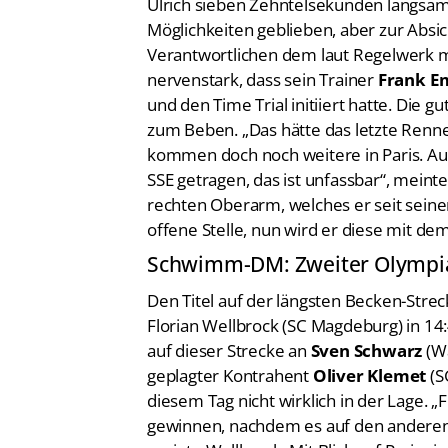
Ulrich sieben Zehntelsekunden langsam
Möglichkeiten geblieben, aber zur Absi
Verantwortlichen dem laut Regelwerk m
nervenstark, dass sein Trainer
Frank E
und den Time Trial initiiert hatte. Die g
zum Beben. „Das hätte das letzte Renne
kommen doch noch weitere in Paris. Auf
SSE getragen, das ist unfassbar“, meint
rechten Oberarm, welches er seit seinem
offene Stelle, nun wird er diese mit dem
Schwimm-DM: Zweiter Olympia
Den Titel auf der längsten Becken-Stre
Florian Wellbrock (SC Magdeburg) in 14:
auf dieser Strecke an
Sven Schwarz
(W
geplagter Kontrahent
Oliver Klemet
(S
diesem Tag nicht wirklich in der Lage. „
gewinnen, nachdem es auf den anderen 