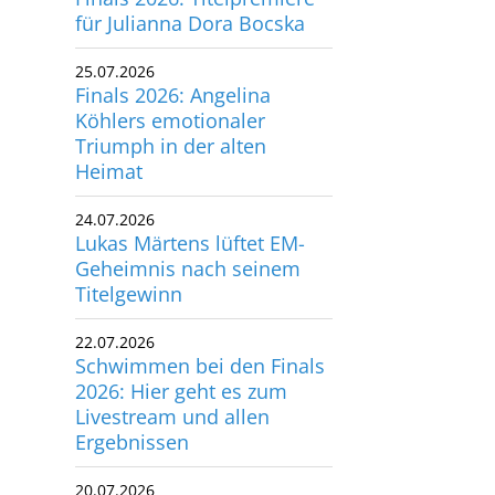
für Julianna Dora Bocska
utscher Schwimm-Verband e.V.
rbacher Straße 93
25.07.2026
34132 Kassel
Finals 2026: Angelina
Köhlers emotionaler
x: +49 561 94083-15
Triumph in der alten
info@dsv.de
Heimat
24.07.2026
Lukas Märtens lüftet EM-
Geheimnis nach seinem
Titelgewinn
22.07.2026
Schwimmen bei den Finals
2026: Hier geht es zum
Livestream und allen
Ergebnissen
20.07.2026