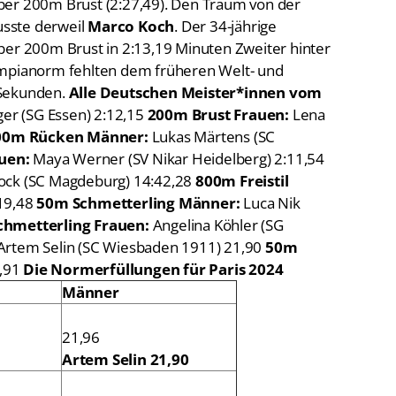
ber 200m Brust (2:27,49). Den Traum von der
sste derweil
Marco Koch
. Der 34-jährige
ber 200m Brust in 2:13,19 Minuten Zweiter hinter
ympianorm fehlten dem früheren Welt- und
 Sekunden.
Alle Deutschen Meister*innen vom
ger (SG Essen) 2:12,15
200m Brust Frauen:
Lena
00m Rücken Männer:
Lukas Märtens (SC
uen:
Maya Werner (SV Nikar Heidelberg) 2:11,54
rock (SC Magdeburg) 14:42,28
800m Freistil
:19,48
50m Schmetterling Männer:
Luca Nik
hmetterling Frauen:
Angelina Köhler (SG
Artem Selin (SC Wiesbaden 1911) 21,90
50m
4,91
Die Normerfüllungen für Paris 2024
Männer
21,96
Artem Selin 21,90