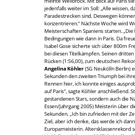
meinte Wellbrock. Mit Blick auf Paris s
jedenfalls weiter im Soll: „Alle wissen
Paradestrecken sind. Deswegen können 
konzentrieren.“ Nächste Woche wird Wel
Meisterschaften Spaniens starten. „Die f
Bedingungen wie dann in Paris. Da freue
Isabel Gose sicherte sich über 800m Fre
bei diesen Titelkämpfen. Seinen dritte
Rücken (1:56,00), zum deutschen Rekord
Angelina Köhler
(SG Neukölln Berlin) 
Sekunden den zweiten Triumph bei ihre
Rennen hier, ich konnte einiges ausprobi
auf Paris“, sagte Köhler anschließend. S
gestandenen Stars, sondern auch die 
Essen/Jahrgang 2005) Meisterin über die
Sekunden. „Ich bin zufrieden mit der Ze
Ziel, aber ich denke, das werde ich dann
Europameisterin. Altersklassenrekor