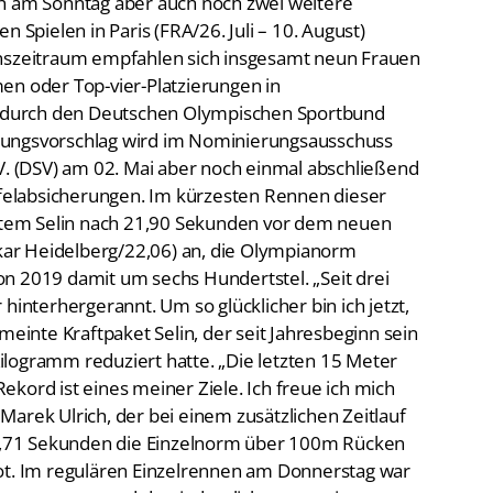
ch am Sonntag aber auch noch zwei weitere
n Spielen in Paris (FRA/26. Juli – 10. August)
onszeitraum empfahlen sich insgesamt neun Frauen
en oder Top-vier-Platzierungen in
ng durch den Deutschen Olympischen Sportbund
rungsvorschlag wird im Nominierungsausschuss
 (DSV) am 02. Mai aber noch einmal abschließend
affelabsicherungen. Im kürzesten Rennen dieser
Artem Selin nach 21,90 Sekunden vor dem neuen
kar Heidelberg/22,06) an, die Olympianorm
n 2019 damit um sechs Hundertstel. „Seit drei
hinterhergerannt. Um so glücklicher bin ich jetzt,
meinte Kraftpaket Selin, der seit Jahresbeginn sein
logramm reduziert hatte. „Die letzten 15 Meter
kord ist eines meiner Ziele. Ich freue ich mich
r Marek Ulrich, der bei einem zusätzlichen Zeitlauf
 53,71 Sekunden die Einzelnorm über 100m Rücken
bot. Im regulären Einzelrennen am Donnerstag war