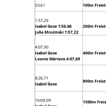
53,61
100m Freisti
1:57,26
Isabel Gose 1:56,66
200m Freisti
Julia Mrozinski 1:57,22
4:07,90
Isabel Gose
400m Freisti
Leonie Märtens 4:07,69
8:26,71
800m Freisti
Isabel Gose
16:09,09
1500m Freis