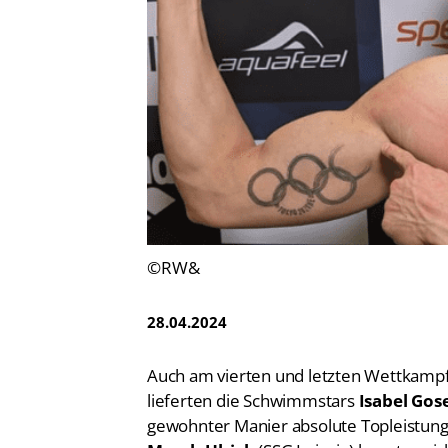
Vereinsfinder
Lizenzwesen
Zentrale Hinweisstelle
Anti-Doping
Recht auf sicheren Schwimmsport
©RW&
28.04.2024
Auch am vierten und letzten Wettkampf
lieferten die Schwimmstars
Isabel Gos
gewohnter Manier absolute Topleistung