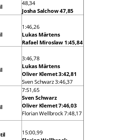
48,34
l
Josha Salchow 47,85
1:46,26
l
Lukas Märtens
Rafael Miroslaw 1:45,84
3:46,78
Lukas Märtens
l
Oliver Klemet 3:42,81
Sven Schwarz 3:46,37
7:51,65
Sven Schwarz
Oliver Klemet 7:46,03
l
Florian Wellbrock 7:48,17
15:00,99
til