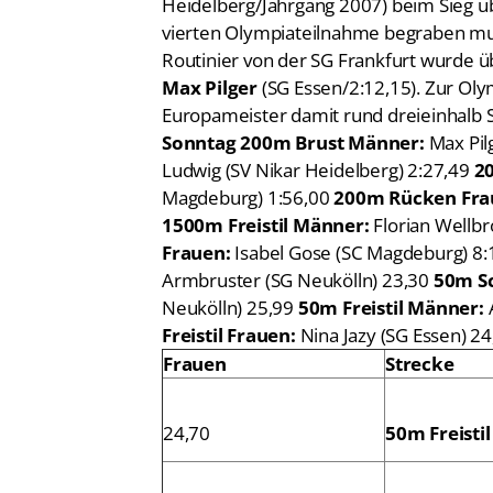
Heidelberg/Jahrgang 2007) beim Sieg ü
vierten Olympiateilnahme begraben mu
Routinier von der SG Frankfurt wurde ü
Max Pilger
(SG Essen/2:12,15). Zur Ol
Europameister damit rund dreieinhalb
Sonntag
200m Brust Männer:
Max Pil
Ludwig (SV Nikar Heidelberg) 2:27,49
2
Magdeburg) 1:56,00
200m Rücken Fra
1500m Freistil Männer:
Florian Wellb
Frauen:
Isabel Gose (SC Magdeburg) 8
Armbruster (SG Neukölln) 23,30
50m Sc
Neukölln) 25,99
50m Freistil Männer:
Freistil Frauen:
Nina Jazy (SG Essen) 2
Frauen
Strecke
24,70
50m Freistil