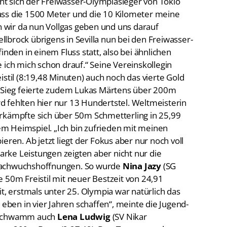
ieht sich der Freiwasser-Olympiasieger von Tokio
, dass die 1500 Meter und die 10 Kilometer meine
wir da nun Vollgas geben und uns darauf
lbrock übrigens in Sevilla nun bei den Freiwasser-
inden in einem Fluss statt, also bei ähnlichen
 ich mich schon drauf.“ Seine Vereinskollegin
istil (8:19,48 Minuten) auch noch das vierte Gold
n Sieg feierte zudem Lukas Märtens über 200m
 fehlten hier nur 13 Hundertstel. Weltmeisterin
erkämpfte sich über 50m Schmetterling in 25,99
m Heimspiel. „Ich bin zufrieden mit meinen
eren. Ab jetzt liegt der Fokus aber nur noch voll
tarke Leistungen zeigten aber nicht nur die
Nachwuchshoffnungen. So wurde
Nina Jazy
(SG
 50m Freistil mit neuer Bestzeit von 24,91
it, erstmals unter 25. Olympia war natürlich das
 eben in vier Jahren schaffen“, meinte die Jugend-
d schwamm auch
Lena Ludwig
(SV Nikar