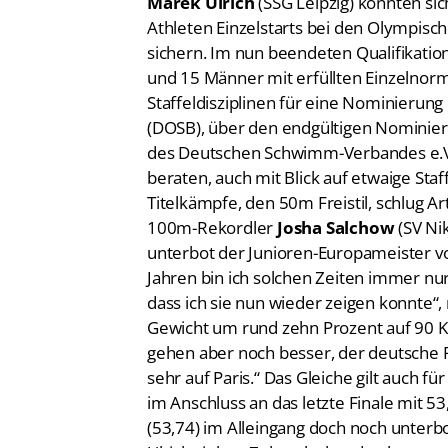
Marek Ulrich
(SSG Leipzig) konnten si
Athleten Einzelstarts bei den Olympische
sichern. Im nun beendeten Qualifikati
und 15 Männer mit erfüllten Einzelnorm
Staffeldisziplinen für eine Nominieru
(DOSB), über den endgültigen Nominie
des Deutschen Schwimm-Verbandes e.V.
beraten, auch mit Blick auf etwaige St
Titelkämpfe, den 50m Freistil, schlug 
100m-Rekordler
Josha Salchow
(SV Ni
unterbot der Junioren-Europameister vo
Jahren bin ich solchen Zeiten immer nur 
dass ich sie nun wieder zeigen konnte“, 
Gewicht um rund zehn Prozent auf 90 Ki
gehen aber noch besser, der deutsche Re
sehr auf Paris.“ Das Gleiche gilt auch fü
im Anschluss an das letzte Finale mit
(53,74) im Alleingang doch noch unter