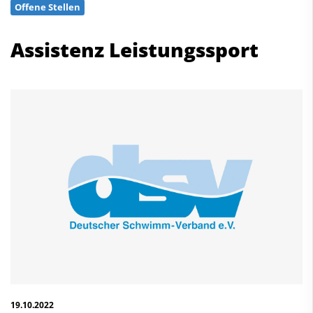
Offene Stellen
Schwimmen
Freiwasserschwimmen
Assistenz Leistungssport
Wasserspringen
Wasserball
Synchronschwimmen
Masterssport
Kontakt
Deutscher Schwimm-Verband e.V.
Korbacher Straße 93
D-34132 Kassel
Fax: +49 561 94083-15
info@dsv.de
19.10.2022