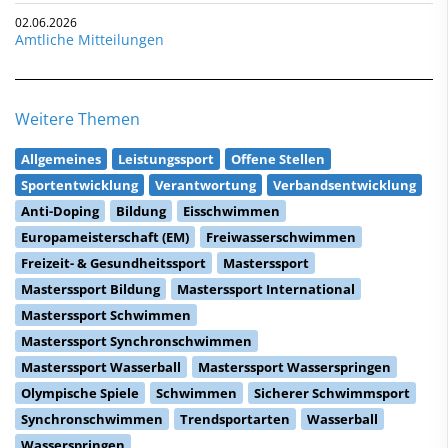
02.06.2026
Amtliche Mitteilungen
Weitere Themen
Allgemeines
Leistungssport
Offene Stellen
Sportentwicklung
Verantwortung
Verbandsentwicklung
Anti-Doping
Bildung
Eisschwimmen
Europameisterschaft (EM)
Freiwasserschwimmen
Freizeit- & Gesundheitssport
Masterssport
Masterssport Bildung
Masterssport International
Masterssport Schwimmen
Masterssport Synchronschwimmen
Masterssport Wasserball
Masterssport Wasserspringen
Olympische Spiele
Schwimmen
Sicherer Schwimmsport
Synchronschwimmen
Trendsportarten
Wasserball
Wasserspringen