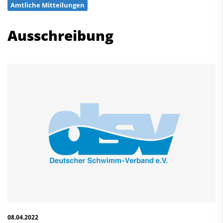
Amtliche Mitteilungen
Schwimmen
Freiwasserschwimmen
Ausschreibung
Wasserspringen
Wasserball
Synchronschwimmen
Masterssport
Kontakt
Deutscher Schwimm-Verband e.V.
Korbacher Straße 93
D-34132 Kassel
Fax: +49 561 94083-15
info@dsv.de
08.04.2022