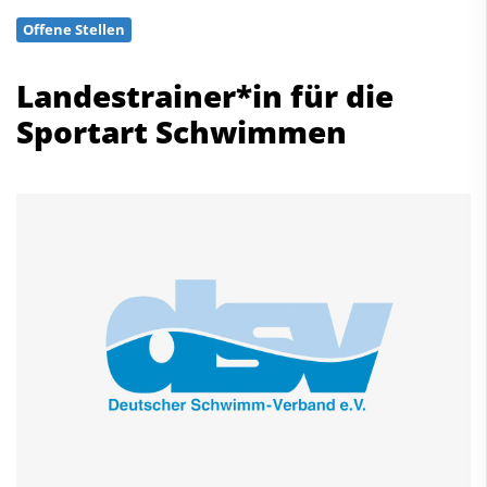
Schwimmen
Offene Stellen
Freiwasserschwimmen
Wasserspringen
Landestrainer*in für die
Wasserball
Sportart Schwimmen
Synchronschwimmen
Masterssport
Kontakt
Deutscher Schwimm-Verband e.V.
Korbacher Straße 93
D-34132 Kassel
Fax: +49 561 94083-15
info@dsv.de