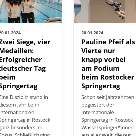
20.01.2024
20.01.2024
Zwei Siege, vier
Pauline Pfeif als
Medaillen:
Vierte nur
Erfolgreicher
knapp vorbei
deutscher Tag
am Podium
beim
beim Rostocker
Springertag
Springertag
Eine Disziplin stand in
Schon seit Jahrzehnten
diesem Jahr beim
begeistert der
Internationalen
Internationale
Springertag in Rostock
Springertag in Rostock
ganz besonders im
Wasserspringer*innen
Fokus: Schließlich ging
aus aller Welt, die nur