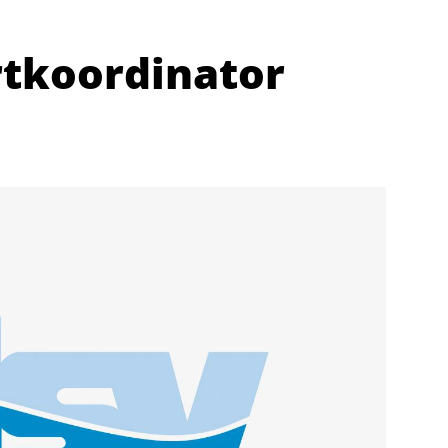
rtkoordinator
Abteilungen
K