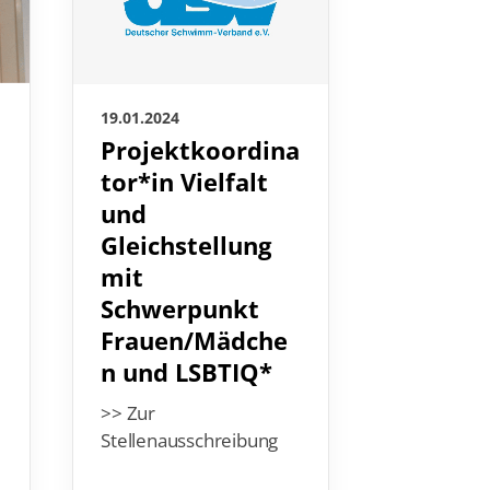
18.01.2024
19.01.2024
Europe
Projektkoordina
Aquatic
tor*in Vielfalt
weitere
und
2024
Gleichstellung
mit
Mit den Wa
Schwerpunkt
Europamei
Frauen/Mädche
ist der er
des neuen
n und LSBTIQ*
Schwimmsp
>> Zur
schon wied
Stellenausschreibung
Es folgen 
noch viel…