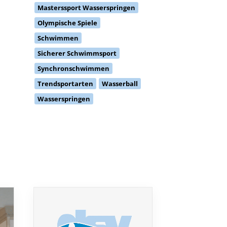
Masterssport Wasserspringen
Olympische Spiele
Schwimmen
Sicherer Schwimmsport
Synchronschwimmen
Trendsportarten
Wasserball
Wasserspringen