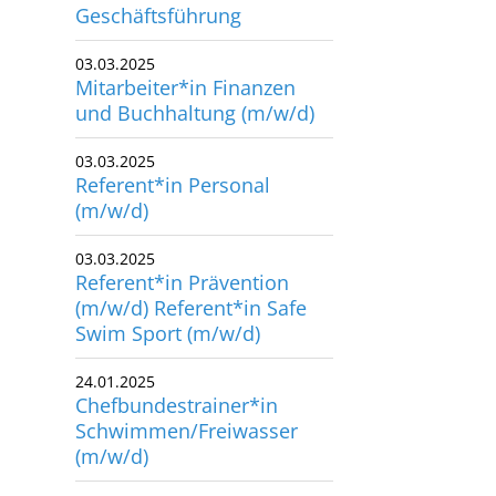
Geschäftsführung
utscher Schwimm-Verband e.V.
rbacher Straße 93
03.03.2025
Mitarbeiter*in Finanzen
34132 Kassel
und Buchhaltung (m/w/d)
x: +49 561 94083-15
03.03.2025
info@dsv.de
Referent*in Personal
(m/w/d)
03.03.2025
Referent*in Prävention
(m/w/d) Referent*in Safe
Swim Sport (m/w/d)
24.01.2025
Chefbundestrainer*in
Schwimmen/Freiwasser
(m/w/d)