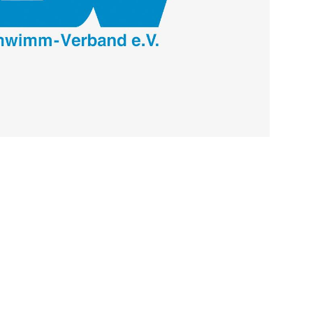
De
Schwimmen
Ko
Freiwasserschwimmen
D-
Wasserspringen
Wasserball
Fa
Synchronschwimmen
Masterssport