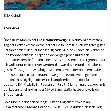
© Jo Kleindl
17.08.2022
Über 100m Rücken hat
Ole Braunschweig
(SG Neukölln) am letzten
Tag der Beckenwettbewerbe bei der EM in Rom (ITA) ein weiteres gutes
Ergebnis erzielt. Der Berliner schlug nach 54,25 Sekunden als Siebter an
und konnte damit sein Ergebnis der vergangenen Kurzbahn-
Europameisterschaften um einen Platz verbessern. “Das Ergebnis passt.
Ich wollte nur nicht Letzter werden, das war das Ziel und das habe ich
geschafft”, sagte der 24-Jährige. Mit dem Gewinn der Bronzemedaille
über 50m Rücken hatte Braunschweig bereits vor zwei Tagen sein
persönliches Highlight dieser Titelkämpfe erlebt und dort für die erste
deutsche EM-Medaille im Rückensprint seit 15 Jahren gesorgt. Auch mit
der Lagenstaffel und mit der Mixed-Lagenstaffel hatte er jeweils den
Endlauf erreicht.
Gold über die doppelt so lange Distanz ging am Mittwoch an
Lokalmatador
Thomas Ceccon
(ITA) in 52,21 Sekunden, dessen Sieg