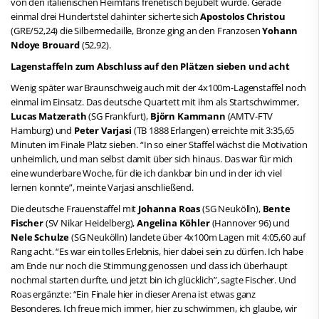
von den italienischen Heimfans frenetisch bejubelt wurde. Gerade
einmal drei Hundertstel dahinter sicherte sich
Apostolos Christou
(GRE/52,24) die Silbermedaille, Bronze ging an den Franzosen
Yohann
Ndoye Brouard
(52,92).
Lagenstaffeln zum Abschluss auf den Plätzen sieben und acht
Wenig später war Braunschweig auch mit der 4x100m-Lagenstaffel noch
einmal im Einsatz. Das deutsche Quartett mit ihm als Startschwimmer,
Lucas Matzerath
(SG Frankfurt),
Björn Kammann
(AMTV-FTV
Hamburg) und
Peter Varjasi
(TB 1888 Erlangen) erreichte mit 3:35,65
Minuten im Finale Platz sieben. “In so einer Staffel wächst die Motivation
unheimlich, und man selbst damit über sich hinaus. Das war für mich
eine wunderbare Woche, für die ich dankbar bin und in der ich viel
lernen konnte”, meinte Varjasi anschließend.
Die deutsche Frauenstaffel mit
Johanna Roas
(SG Neukölln),
Bente
Fischer
(SV Nikar Heidelberg),
Angelina Köhler
(Hannover 96) und
Nele Schulze
(SG Neukölln) landete über 4x100m Lagen mit 4:05,60 auf
Rang acht. “Es war ein tolles Erlebnis, hier dabei sein zu dürfen. Ich habe
am Ende nur noch die Stimmung genossen und dass ich überhaupt
nochmal starten durfte, und jetzt bin ich glücklich”, sagte Fischer. Und
Roas ergänzte: “Ein Finale hier in dieser Arena ist etwas ganz
Besonderes. Ich freue mich immer, hier zu schwimmen, ich glaube, wir