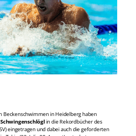
De
Schwimmen
Ko
Freiwasserschwimmen
D-
Wasserspringen
Wasserball
Fa
Synchronschwimmen
Masterssport
 im Beckenschwimmen in Heidelberg haben
 Schwingenschlögl
in die Rekordbücher des
V) eingetragen und dabei auch die geforderten