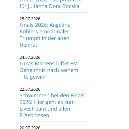
für Julianna Dora Bocska
utscher Schwimm-Verband e.V.
rbacher Straße 93
25.07.2026
34132 Kassel
Finals 2026: Angelina
Köhlers emotionaler
x: +49 561 94083-15
Triumph in der alten
info@dsv.de
Heimat
24.07.2026
Lukas Märtens lüftet EM-
Geheimnis nach seinem
Titelgewinn
22.07.2026
Schwimmen bei den Finals
2026: Hier geht es zum
Livestream und allen
Ergebnissen
20.07.2026