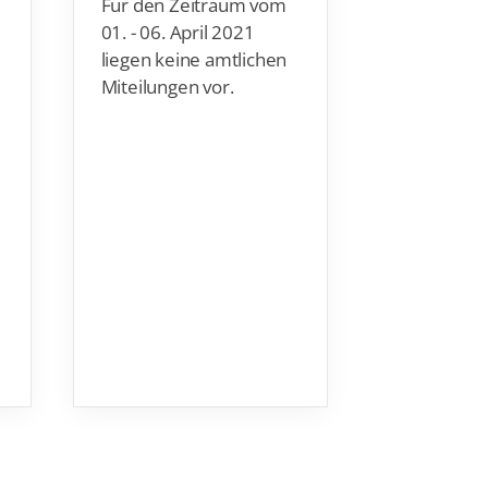
Für den Zeitraum vom
für die
01. - 06. April 2021
Staffel
liegen keine amtlichen
Miteilungen vor.
Drei natio
m
Rekorden 
vielen No
für die Ol
Spiele in 
Samstag li
Beckensc
en des De