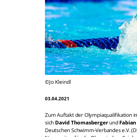
Vereinsfinder
Lizenzwesen
Zentrale Hinweisstelle
Anti-Doping
Recht auf sicheren Schwimmsport
©Jo Kleindl
03.04.2021
Zum Auftakt der Olympiaqualifikation
sich
David Thomasberger
und
Fabian
Deutschen Schwimm-Verbandes e.V. (DS