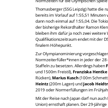
Normzeiten für die Olympischen Spiele in
Thomasberger (SSG Leipzig) hatte die 
bereits im Vorlauf auf 1:55,51 Minuten v
dann noch einmal auf 1:55,04. Die Toki
der bisherige Rekordhalter Ramon Klenz
bleiben ihm dafür ja noch zwei weitere 
Qualifikationszeitraum endet mit der DSV 
finalem Höhepunkt.
Zur Olympianominierung vorgeschlagen
Normzeiterfüller*innen in jeder der 28 
Staffeln zu besetzen. Allerdings haben
F
und 1500m Freistil),
Franziska Hentke
Rücken),
Marius Kusch
(100m Schmette
Heintz
(200m Lagen) und
Jacob Heid
2019 oder Normerfüllungen im Frühjahr 
Mit der Reise nach Japan darf nun auch
Union) ernsthaft planen. Der 29-Jährige