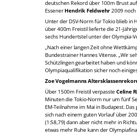
deutschen Rekord über 100m Brust auf.
Essener
Hendrik Feldwehr
2009 noch 
Unter der DSV-Norm für Tokio blieb in
über 400m Freistil lieferte die 21-Jähr
sechs Hundertstel unter der Olympia-V
„Nach einer langen Zeit ohne Wettkämpfe
Bundestrainer Hannes Vitense. „Wir seh
Schützlingen gearbeitet haben und kön
Olympiaqualifikation sicher noch einige
Zoe Vogelmanns Altersklassenrekord
Über 1500m Freistil verpasste
Celine R
Minuten die Tokio-Norm nur um fünf Seku
EM-Teilnahme im Mai in Budapest. Das g
sich nach einem guten Vorlauf über 20
(1:58,79) dann aber nicht mehr in Rich
etwas mehr Ruhe kann der Olympiafinal