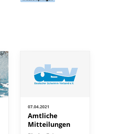
04.04.2021
07.04.2021
Marie
Amtliche
Pietru
Mitteilungen
setzt Z