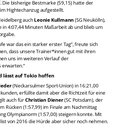
 Die bisherige Bestmarke (59,15) hatte der
im Hightechanzug aufgestellt.
 Heidelberg auch
Leonie Kullmann
(SG Neukölln),
ige in 4:07,44 Minuten Maßarbeit ab und blieb um
orgabe.
 war das ein starker erster Tag“, freute sich
en, dass unsere Trainer*innen gut mit ihren
nen uns im weiteren Verlauf der
s erwarten.“
 lässt auf Tokio hoffen
ieder
(Neckarsulmer Sport-Union) in 16:21,00
nden, erfüllte damit aber die Richtzeit für eine
ilt auch für
Christian Diener
(SC Potsdam), der
0m Rücken (1:57,99) im Finale am Nachmittag
tung Olympianorm (1:57,00) steigern konnte. Mit
ist von 2016 die Hürde aber sicher noch nehmen.