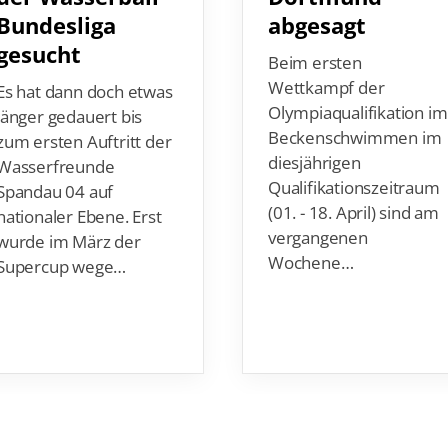
Bundesliga
abgesagt
gesucht
Beim ersten
Wettkampf der
Es hat dann doch etwas
Olympiaqualifikation i
länger gedauert bis
Beckenschwimmen im
zum ersten Auftritt der
diesjährigen
Wasserfreunde
Qualifikationszeitraum
Spandau 04 auf
(01. - 18. April) sind am
nationaler Ebene. Erst
vergangenen
wurde im März der
Wochene…
Supercup wege…