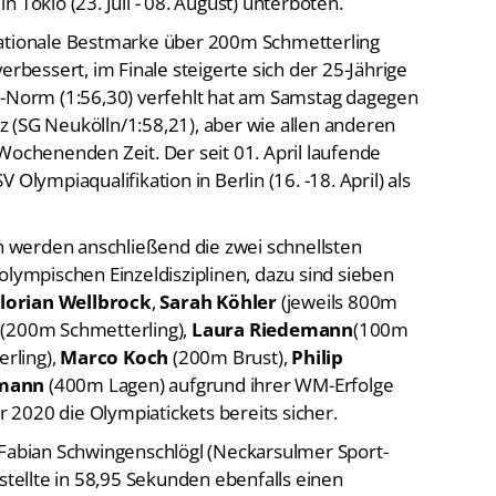
 Tokio (23. Juli - 08. August) unterboten.
nationale Bestmarke über 200m Schmetterling
erbessert, im Finale steigerte sich der 25-Jährige
o-Norm (1:56,30) verfehlt hat am Samstag dagegen
 (SG Neukölln/1:58,21), aber wie allen anderen
Wochenenden Zeit. Der seit 01. April laufende
Olympiaqualifikation in Berlin (16. -18. April) als
 werden anschließend die zwei schnellsten
olympischen Einzeldisziplinen, dazu sind sieben
lorian Wellbrock
,
Sarah Köhler
(jeweils 800m
(200m Schmetterling),
Laura Riedemann
(100m
rling),
Marco Koch
(200m Brust),
Philip
tmann
(400m Lagen) aufgrund ihrer WM-Erfolge
2020 die Olympiatickets bereits sicher.
 Fabian Schwingenschlögl (Neckarsulmer Sport-
 stellte in 58,95 Sekunden ebenfalls einen