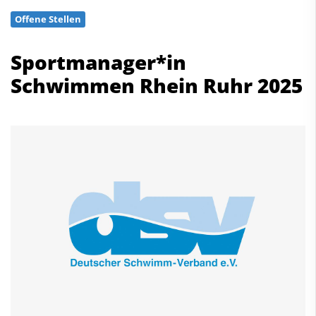
Schwimmen
Offene Stellen
Freiwasserschwimmen
Wasserspringen
Sportmanager*in
Wasserball
Schwimmen Rhein Ruhr 2025
Synchronschwimmen
Masterssport
Kontakt
Deutscher Schwimm-Verband e.V.
Korbacher Straße 93
D-34132 Kassel
Fax: +49 561 94083-15
info@dsv.de