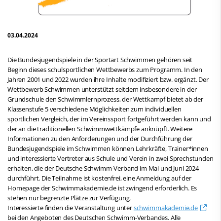
03.04.2024
Die Bundesjugendspiele in der Sportart Schwimmen gehören seit
Beginn dieses schulsportlichen Wettbewerbs zum Programm. In den
Jahren 2001 und 2022 wurden ihre Inhalte modifiziert bzw. ergänzt. Der
Wettbewerb Schwimmen unterstützt seitdem insbesondere in der
Grundschule den Schwimmlernprozess, der Wettkampf bietet ab der
Klassenstufe 5 verschiedene Möglichkeiten zum individuellen
sportlichen Vergleich, der im Vereinssport fortgeführt werden kann und
der an die traditionellen Schwimmwettkämpfe anknüpft. Weitere
Informationen zu den Anforderungen und der Durchführung der
Bundesjugendspiele im Schwimmen können Lehrkräfte, Trainer*innen
und interessierte Vertreter aus Schule und Verein in zwei Sprechstunden
erhalten, die der Deutsche Schwimm-Verband im Mai und Juni 2024
durchführt. Die Teilnahme ist kostenfrei, eine Anmeldung auf der
Homepage der Schwimmakademie.de ist zwingend erforderlich. Es
stehen nur begrenzte Plätze zur Verfügung.
Interessierte finden die Veranstaltung unter
schwimmakademie.de
bei den Angeboten des Deutschen Schwimm-Verbandes. Alle