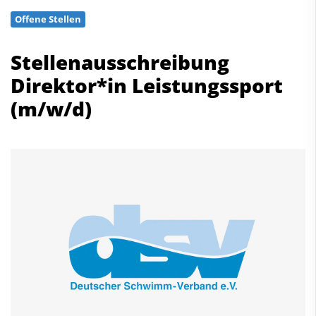
Schwimmen
Offene Stellen
Freiwasserschwimmen
Wasserspringen
Stellenausschreibung
Wasserball
Direktor*in Leistungssport
Synchronschwimmen
(m/w/d)
Masterssport
Kontakt
Deutscher Schwimm-Verband e.V.
Korbacher Straße 93
D-34132 Kassel
Fax: +49 561 94083-15
info@dsv.de