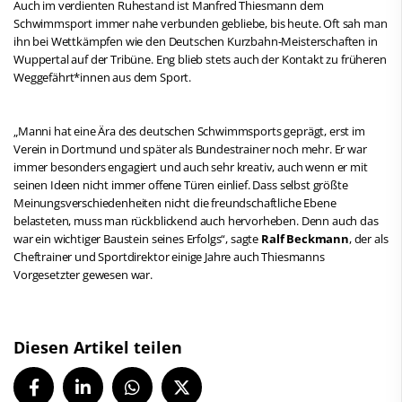
Auch im verdienten Ruhestand ist Manfred Thiesmann dem
Schwimmsport immer nahe verbunden gebliebe, bis heute. Oft sah man
ihn bei Wettkämpfen wie den Deutschen Kurzbahn-Meisterschaften in
Wuppertal auf der Tribüne. Eng blieb stets auch der Kontakt zu früheren
Weggefährt*innen aus dem Sport.
„Manni hat eine Ära des deutschen Schwimmsports geprägt, erst im
Verein in Dortmund und später als Bundestrainer noch mehr. Er war
immer besonders engagiert und auch sehr kreativ, auch wenn er mit
seinen Ideen nicht immer offene Türen einlief. Dass selbst größte
Meinungsverschiedenheiten nicht die freundschaftliche Ebene
belasteten, muss man rückblickend auch hervorheben. Denn auch das
war ein wichtiger Baustein seines Erfolgs“, sagte
Ralf Beckmann
, der als
Cheftrainer und Sportdirektor einige Jahre auch Thiesmanns
Vorgesetzter gewesen war.
Diesen Artikel teilen