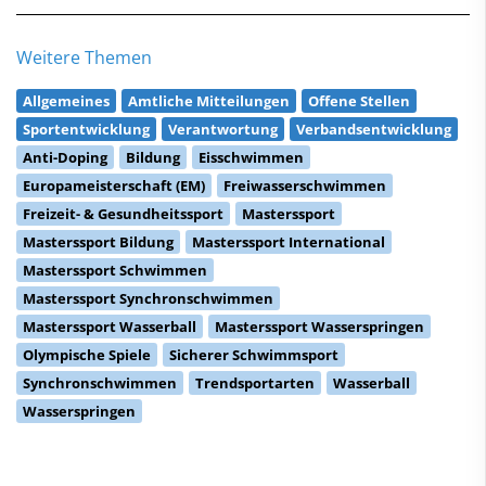
Weitere Themen
Allgemeines
Amtliche Mitteilungen
Offene Stellen
Sportentwicklung
Verantwortung
Verbandsentwicklung
Anti-Doping
Bildung
Eisschwimmen
Europameisterschaft (EM)
Freiwasserschwimmen
Freizeit- & Gesundheitssport
Masterssport
Masterssport Bildung
Masterssport International
Masterssport Schwimmen
Masterssport Synchronschwimmen
Masterssport Wasserball
Masterssport Wasserspringen
Olympische Spiele
Sicherer Schwimmsport
Synchronschwimmen
Trendsportarten
Wasserball
Wasserspringen