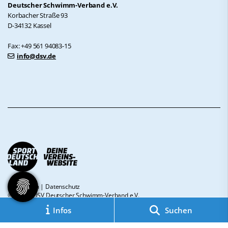
Deutscher Schwimm-Verband e.V.
Korbacher Straße 93
D-34132 Kassel
Fax: +49 561 94083-15
info@dsv.de
Impressum
|
Datenschutz
© 2026 - DSV Deutscher Schwimm-Verband e.V.
Infos
Suchen
Diese Website ist gefördert durch das Projekt
„Sportdeutschland – Deine
Vereinswebsite”
, einem gemeinsamen Angebot des DOSB und NETZCOCKTAIL.