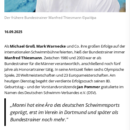
Der frühere Bundestrainer Manfred Thiesmann ©pa/dpa
16.09.2025
Als
Michael Groß
,
Mark Warnecke
und Co. ihre großen Erfolge auf der
internationalen Schwimmbühne feierten, hieß der Bundestrainer immer
Manfred Thiesmann
. Zwischen 1980 und 2003 war er als
Bundestrainer für die Männer verantwortlich, anschließend noch fünf
Jahre als Honorartrainer tätig. In seine Amtszeit fielen sechs Olympische
Spiele, 20 Weltmeisterschaften und 23 Europameisterschaften. Am
heutigen Dienstag begeht der verdiente Erfolgscoach seinen 80.
Geburtstag – und der Vorstandvorsitzende
Jan Pommer
gratulierte im
Namen des Deutschen Schwimm-Verbandes e.V. (DSV).
„Manni hat eine Ära des deutschen Schwimmsports
geprägt, erst im Verein in Dortmund und später als
Bundestrainer noch mehr."