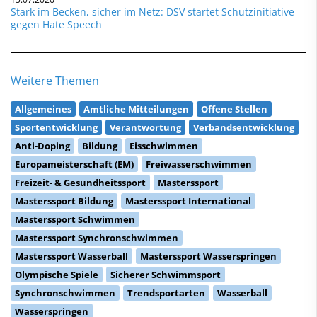
Stark im Becken, sicher im Netz: DSV startet Schutzinitiative
gegen Hate Speech
Weitere Themen
Allgemeines
Amtliche Mitteilungen
Offene Stellen
Sportentwicklung
Verantwortung
Verbandsentwicklung
Anti-Doping
Bildung
Eisschwimmen
Europameisterschaft (EM)
Freiwasserschwimmen
Freizeit- & Gesundheitssport
Masterssport
Masterssport Bildung
Masterssport International
Masterssport Schwimmen
Masterssport Synchronschwimmen
Masterssport Wasserball
Masterssport Wasserspringen
Olympische Spiele
Sicherer Schwimmsport
Synchronschwimmen
Trendsportarten
Wasserball
Wasserspringen