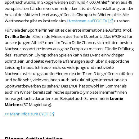
Sportnachwuchs. In Skopje werden sich rund 4.000 Athlet*innen aus 48
europäischen Ländern versammeln, damit ist die Veranstaltung von der
Anzahl der Aktiven her etwas größer als Olympische Winterspiele. Alle
Wettbewerbe gibt es kostenlos im
Livestream auf EOC TV
zu sehen.
Für viele der Sportler*innen ist es der erste internationale Auftritt.
Prof.
Dr. Ilka Seidel
, Chefin de Mission des Team D, betont: „Das EYOF ist für
unsere jungen Athlet*innen im Team D die Chance, sich mit den besten
Nachwuchssportler*innen aus ganz Europa zu messen. Für die Erfüllung
des Traums von Olympischen Spielen kann das Event ein wichtiger
Schritt sein und bietet wertvolle Erfahrungen auch über die sportliche
Leistung hinaus. Ich freue mich, so viele junge und motivierte
Nachwuchsleistungssportler*innen neu im Team D begrüßen zu dürfen
und hoffe sehr, viele von ihnen auch bei zukünftigen internationalen
Sportwettbewerben zu sehen.“ Das EYOF hat sowohl im Sommer als
auch im Winter bereits zahlreiche spätere Olympiateilnehmer*innen
hervorgebracht, darunter zum Beispiel auch Schwimmerin
Leonie
Märtens
(SC Magdeburg).
>> Mehr Infos zum EYOF
Diesen Artikel teilen