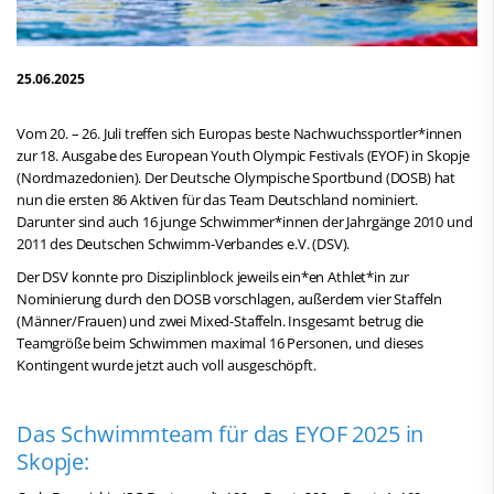
25.06.2025
Vom 20. – 26. Juli treffen sich Europas beste Nachwuchssportler*innen
zur 18. Ausgabe des European Youth Olympic Festivals (EYOF) in Skopje
(Nordmazedonien). Der Deutsche Olympische Sportbund (DOSB) hat
nun die ersten 86 Aktiven für das Team Deutschland nominiert.
Darunter sind auch 16 junge Schwimmer*innen der Jahrgänge 2010 und
2011 des Deutschen Schwimm-Verbandes e.V. (DSV).
Der DSV konnte pro Disziplinblock jeweils ein*en Athlet*in zur
Nominierung durch den DOSB vorschlagen, außerdem vier Staffeln
(Männer/Frauen) und zwei Mixed-Staffeln. Insgesamt betrug die
Teamgröße beim Schwimmen maximal 16 Personen, und dieses
Kontingent wurde jetzt auch voll ausgeschöpft.
Das Schwimmteam für das EYOF 2025 in
Skopje: